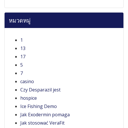
หมวดหมู่
1
13
17
5
7
casino
Czy Desparazil jest
hospice
Ice Fishing Demo
Jak Exodermin pomaga
Jak stosować VeraFit