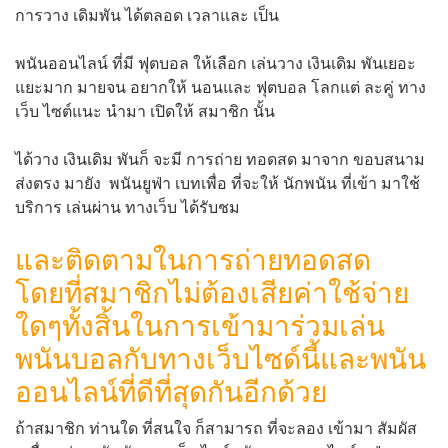
การวาง เดิมพัน ได้ตลอด เวลาและ เป็น
พนันออนไลน์ ที่มี ฟุตบอล ให้เลือก เล่นวาง เงินเดิม พันเยอะ
แยะมาก มายจน อยากให้ นอนและ ฟุตบอล โลกแต่ ละคู่ ทาง
เว็บ ไซต์แนะ นำมา เปิดให้ สมาชิก นั้น
ได้วาง เงินเดิม พันก็ จะมี การถ่าย ทอดสด มาจาก ขอบสนาม
ส่งตรง มายัง พนันยูฟ่า เบทเพื่อ ที่จะให้ นักพนัน ที่เข้า มาใช้
บริการ เล่นผ่าน ทางเว็บ ได้รับชม
และติดตามในการถ่ายทอดสด
โดยที่สมาชิกไม่ต้องเสียค่าใช้จ่าย
ใดๆทั้งสิ้นในการเข้ามาร่วมเล่น
พนันบอลกับทางเว็บไซด์นี้และพนัน
ออนไลน์ที่ดีที่สุดกันอีกด้วย
ถ้าสมาชิก ท่านใด ที่สนใจ ก็สามารถ ที่จะลอง เข้ามา สัมผัส