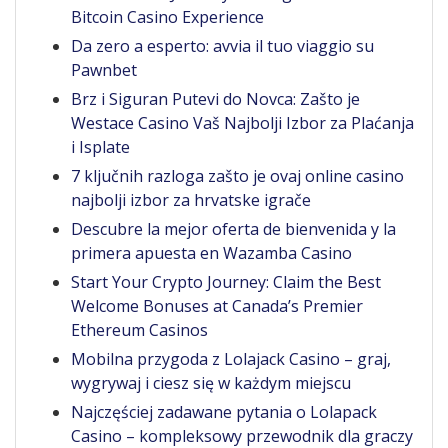
Bitcoin Casino Experience
Da zero a esperto: avvia il tuo viaggio su
Pawnbet
Brz i Siguran Putevi do Novca: Zašto je
Westace Casino Vaš Najbolji Izbor za Plaćanja
i Isplate
7 ključnih razloga zašto je ovaj online casino
najbolji izbor za hrvatske igrače
Descubre la mejor oferta de bienvenida y la
primera apuesta en Wazamba Casino
Start Your Crypto Journey: Claim the Best
Welcome Bonuses at Canada’s Premier
Ethereum Casinos
Mobilna przygoda z Lolajack Casino – graj,
wygrywaj i ciesz się w każdym miejscu
Najczęściej zadawane pytania o Lolapack
Casino – kompleksowy przewodnik dla graczy