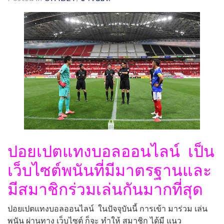
ปอยเปตแทงบอลออนไลน์
เป็น
เว็บไซต์พนันที่มีมาตรฐานและ
มีสมาชิกร่วมเล่นกันมากที่สุด
ปอยเปตแทงบอลออนไลน์
ในปัจจุบันนี้ การเข้า มาร่วม เล่น
พนัน ผ่านทาง เว็บไซต์ ก็จะ ทำให้ สมาชิก ได้มี แนว