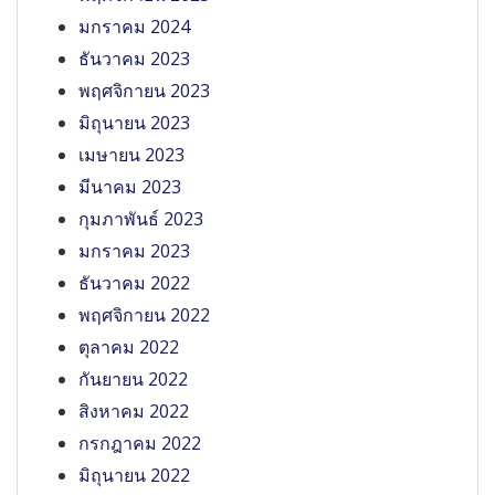
มกราคม 2024
ธันวาคม 2023
พฤศจิกายน 2023
มิถุนายน 2023
เมษายน 2023
มีนาคม 2023
กุมภาพันธ์ 2023
มกราคม 2023
ธันวาคม 2022
พฤศจิกายน 2022
ตุลาคม 2022
กันยายน 2022
สิงหาคม 2022
กรกฎาคม 2022
มิถุนายน 2022