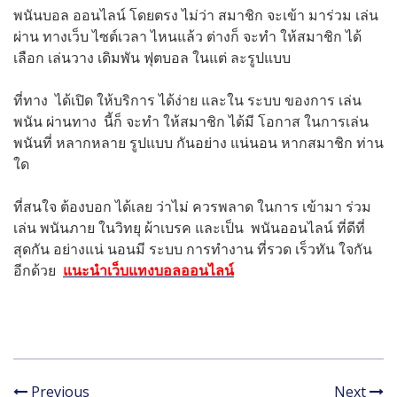
พนันบอล ออนไลน์ โดยตรง ไม่ว่า สมาชิก จะเข้า มาร่วม เล่น
ผ่าน ทางเว็บ ไซต์เวลา ไหนแล้ว ต่างก็ จะทำ ให้สมาชิก ได้
เลือก เล่นวาง เดิมพัน ฟุตบอล ในแต่ ละรูปแบบ
ที่ทาง ได้เปิด ให้บริการ ได้ง่าย และใน ระบบ ของการ เล่น
พนัน ผ่านทาง นี้ก็ จะทำ ให้สมาชิก ได้มี โอกาส ในการเล่น
พนันที่ หลากหลาย รูปแบบ กันอย่าง แน่นอน หากสมาชิก ท่าน
ใด
ที่สนใจ ต้องบอก ได้เลย ว่าไม่ ควรพลาด ในการ เข้ามา ร่วม
เล่น พนันภาย ในวิทยุ ผ้าเบรค และเป็น พนันออนไลน์ ที่ดีที่
สุดกัน อย่างแน่ นอนมี ระบบ การทำงาน ที่รวด เร็วทัน ใจกัน
อีกด้วย
แนะนำเว็บแทงบอลออนไลน์
Previous
Next