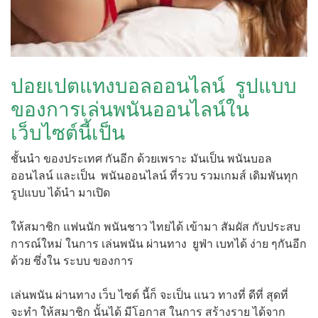
ปอยเปตแทงบอลออนไลน์ รูปแบบ
ของการเล่นพนันออนไลน์ใน
เว็บไซต์นี้เป็น
ชั้นนำ ของประเทศ กันอีก ด้วยเพราะ มันเป็น พนันบอล
ออนไลน์ และเป็น พนันออนไลน์ ที่รวบ รวมเกมส์ เดิมพันทุก
รูปแบบ ได้นำ มาเปิด
ให้สมาชิก แฟนนัก พนันชาว ไทยได้ เข้ามา สัมผัส กับประสบ
การณ์ใหม่ ในการ เล่นพนัน ผ่านทาง ยูฟ่า เบทได้ ง่าย ๆกันอีก
ด้วย ซึ่งใน ระบบ ของการ
เล่นพนัน ผ่านทาง เว็บ ไซต์ นี้ก็ จะเป็น แนว ทางที่ ดีที่ สุดที่
จะทำ ให้สมาชิก นั้นได้ มีโอกาส ในการ สร้างราย ได้จาก