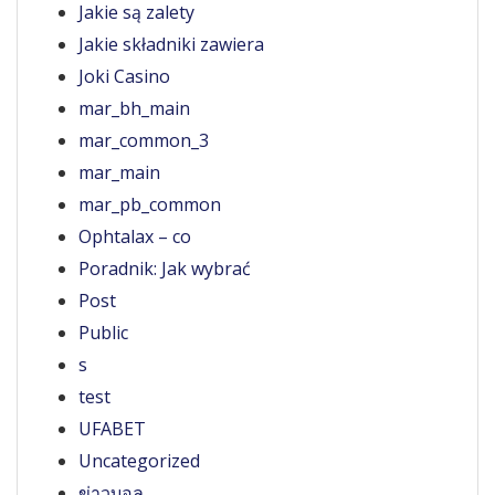
Jakie są zalety
Jakie składniki zawiera
Joki Casino
mar_bh_main
mar_common_3
mar_main
mar_pb_common
Ophtalax – co
Poradnik: Jak wybrać
Post
Public
s
test
UFABET
Uncategorized
ข่าวบอล