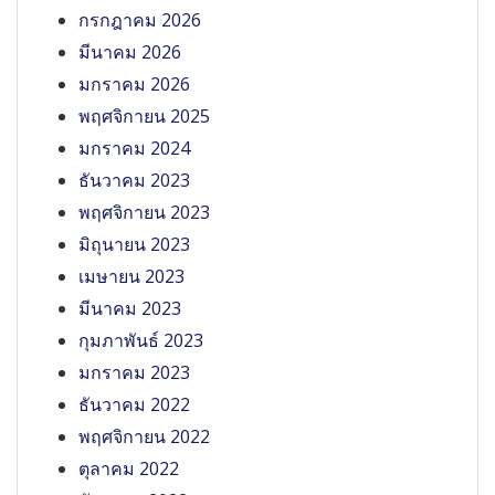
กรกฎาคม 2026
มีนาคม 2026
มกราคม 2026
พฤศจิกายน 2025
มกราคม 2024
ธันวาคม 2023
พฤศจิกายน 2023
มิถุนายน 2023
เมษายน 2023
มีนาคม 2023
กุมภาพันธ์ 2023
มกราคม 2023
ธันวาคม 2022
พฤศจิกายน 2022
ตุลาคม 2022