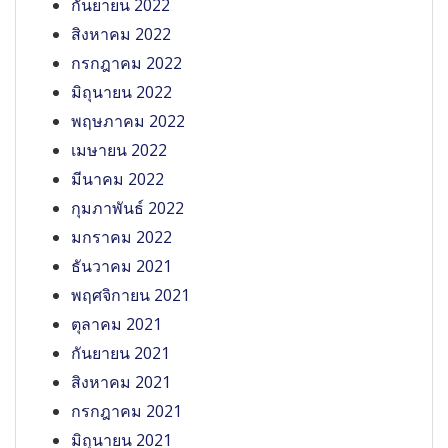
กันยายน 2022
สิงหาคม 2022
กรกฎาคม 2022
มิถุนายน 2022
พฤษภาคม 2022
เมษายน 2022
มีนาคม 2022
กุมภาพันธ์ 2022
มกราคม 2022
ธันวาคม 2021
พฤศจิกายน 2021
ตุลาคม 2021
กันยายน 2021
สิงหาคม 2021
กรกฎาคม 2021
มิถุนายน 2021