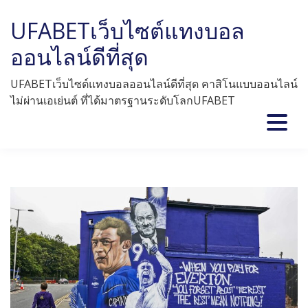
Skip
UFABETเว็บไซต์แทงบอล
to
content
ออนไลน์ดีที่สุด
UFABETเว็บไซต์แทงบอลออนไลน์ดีที่สุด คาสิโนแบบออนไลน์
ไม่ผ่านเอเย่นต์ ที่ได้มาตรฐานระดับโลกUFABET