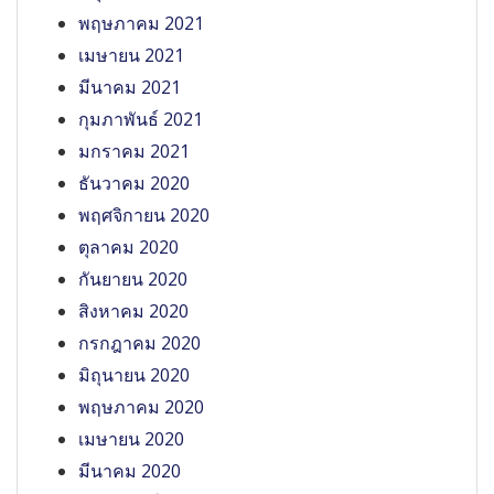
พฤษภาคม 2021
เมษายน 2021
มีนาคม 2021
กุมภาพันธ์ 2021
มกราคม 2021
ธันวาคม 2020
พฤศจิกายน 2020
ตุลาคม 2020
กันยายน 2020
สิงหาคม 2020
กรกฎาคม 2020
มิถุนายน 2020
พฤษภาคม 2020
เมษายน 2020
มีนาคม 2020