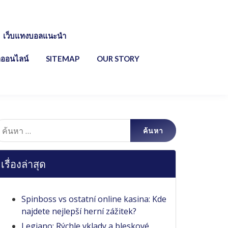
เว็บแทงบอลแนะนำ
ลออนไลน์
SITEMAP
OUR STORY
้นหา
หรับ:
เรื่องล่าสุด
Spinboss vs ostatní online kasina: Kde
najdete nejlepší herní zážitek?
Legiano: Rýchle vklady a bleskové