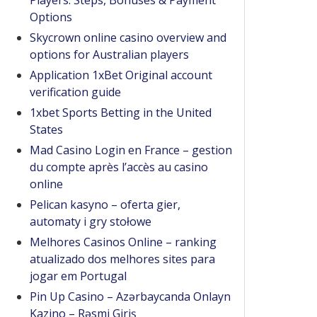
Players: Steps, Bonuses & Payment
Options
Skycrown online casino overview and
options for Australian players
Application 1xBet Original account
verification guide
1xbet Sports Betting in the United
States
Mad Casino Login en France – gestion
du compte après l’accès au casino
online
Pelican kasyno – oferta gier,
automaty i gry stołowe
Melhores Casinos Online – ranking
atualizado dos melhores sites para
jogar em Portugal
Pin Up Casino – Azərbaycanda Onlayn
Kazino – Rəsmi Giriş