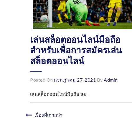
เล่นสล็อตออนไลน์มือถือ
สำหรับเพื่อการสมัครเล่น
สล็อตออนไลน์
Posted On
กรกฎาคม 27, 2021
By
Admin
เล่นสล็อตออนไลน์มือถือ สม...
แนะแนว
เรื่องที่เก่ากว่า
เรื่อง