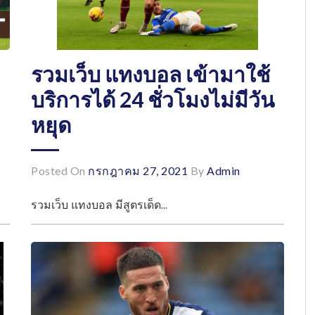
รวมเว็บ แทงบอล เข้ามาใช้
บริการได้ 24 ชั่วโมงไม่มีวัน
หยุด
Posted On
กรกฎาคม 27, 2021
By
Admin
รวมเว็บ แทงบอล มีสูตรเด็ด...