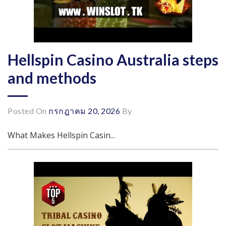
Hellspin Casino Australia steps
and methods
Posted On
กรกฎาคม 20, 2026
By
What Makes Hellspin Casin...