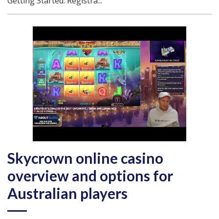
Getting Started: Registra...
Skycrown online casino
overview and options for
Australian players