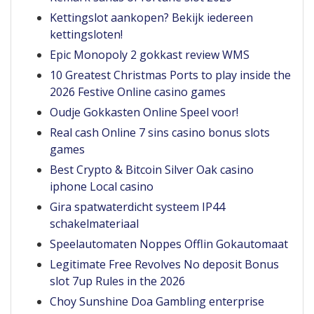
Kettingslot aankopen? Bekijk iedereen
kettingsloten!
Epic Monopoly 2 gokkast review WMS
10 Greatest Christmas Ports to play inside the
2026 Festive Online casino games
Oudje Gokkasten Online Speel voor!
Real cash Online 7 sins casino bonus slots
games
Best Crypto & Bitcoin Silver Oak casino
iphone Local casino
Gira spatwaterdicht systeem IP44
schakelmateriaal
Speelautomaten Noppes Offlin Gokautomaat
Legitimate Free Revolves No deposit Bonus
slot 7up Rules in the 2026
Choy Sunshine Doa Gambling enterprise