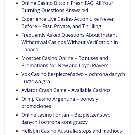
Online Casino Bitcoin Fresh FAQ: All Your
Burning Questions Answered
Experience Live Casino Action Like Never
Before – Fast, Private, and Thrilling
Frequently Asked Questions About Instant
Withdrawal Casinos Without Verification in
Canada
Mostbet Casino Online – Bonuses and
Promotions for New and Loyal Players
Vox Casino bezpieczeństwo – ochrona danych
i uczciwa gra
Aviator Crash Game – Available Casinos
Olimp Casino Argentina – bonos y
promociones
Online casino Fontan – Bezpieczeństwo
danych i ochrona kont graczy
Hellspin Casino Australia steps and methods