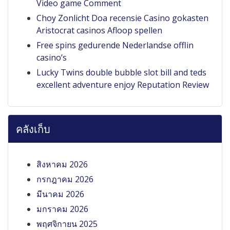
Video game Comment
Choy Zonlicht Doa recensie Casino gokasten
Aristocrat casinos Afloop spellen
Free spins gedurende Nederlandse offlin
casino’s
Lucky Twins double bubble slot bill and teds
excellent adventure enjoy Reputation Review
คลังเก็บ
สิงหาคม 2026
กรกฎาคม 2026
มีนาคม 2026
มกราคม 2026
พฤศจิกายน 2025