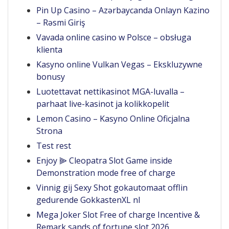
Pin Up Casino – Azərbaycanda Onlayn Kazino
– Rəsmi Giriş
Vavada online casino w Polsce – obsługa
klienta
Kasyno online Vulkan Vegas – Ekskluzywne
bonusy
Luotettavat nettikasinot MGA-luvalla –
parhaat live-kasinot ja kolikkopelit
Lemon Casino – Kasyno Online Oficjalna
Strona
Test rest
Enjoy ⫸ Cleopatra Slot Game inside
Demonstration mode free of charge
Vinnig gij Sexy Shot gokautomaat offlin
gedurende GokkastenXL nl
Mega Joker Slot Free of charge Incentive &
Remark sands of fortune slot 2026