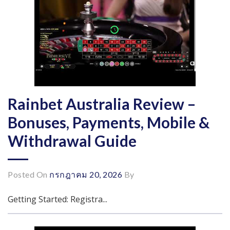
Rainbet Australia Review –
Bonuses, Payments, Mobile &
Withdrawal Guide
Posted On
กรกฎาคม 20, 2026
By
Getting Started: Registra...