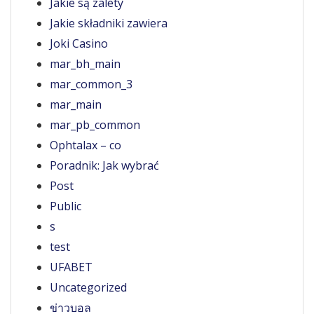
Jakie są zalety
Jakie składniki zawiera
Joki Casino
mar_bh_main
mar_common_3
mar_main
mar_pb_common
Ophtalax – co
Poradnik: Jak wybrać
Post
Public
s
test
UFABET
Uncategorized
ข่าวบอล