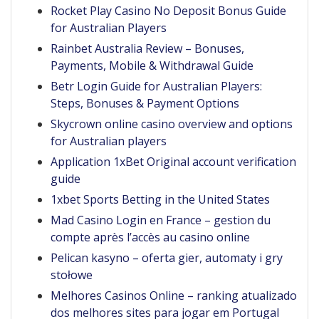
Rocket Play Casino No Deposit Bonus Guide
for Australian Players
Rainbet Australia Review – Bonuses,
Payments, Mobile & Withdrawal Guide
Betr Login Guide for Australian Players:
Steps, Bonuses & Payment Options
Skycrown online casino overview and options
for Australian players
Application 1xBet Original account verification
guide
1xbet Sports Betting in the United States
Mad Casino Login en France – gestion du
compte après l’accès au casino online
Pelican kasyno – oferta gier, automaty i gry
stołowe
Melhores Casinos Online – ranking atualizado
dos melhores sites para jogar em Portugal