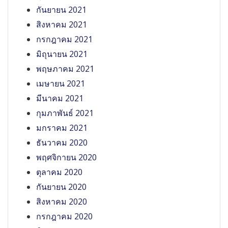
กันยายน 2021
สิงหาคม 2021
กรกฎาคม 2021
มิถุนายน 2021
พฤษภาคม 2021
เมษายน 2021
มีนาคม 2021
กุมภาพันธ์ 2021
มกราคม 2021
ธันวาคม 2020
พฤศจิกายน 2020
ตุลาคม 2020
กันยายน 2020
สิงหาคม 2020
กรกฎาคม 2020