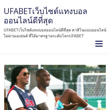
Skip
UFABETเว็บไซต์แทงบอล
to
content
ออนไลน์ดีที่สุด
UFABETเว็บไซต์แทงบอลออนไลน์ดีที่สุด คาสิโนแบบออนไลน์
ไม่ผ่านเอเย่นต์ ที่ได้มาตรฐานระดับโลกUFABET