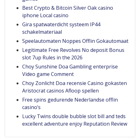
Best Crypto & Bitcoin Silver Oak casino
iphone Local casino
Gira spatwaterdicht systeem IP44
schakelmateriaal
Speelautomaten Noppes Offlin Gokautomaat
Legitimate Free Revolves No deposit Bonus
slot 7up Rules in the 2026
Choy Sunshine Doa Gambling enterprise
Video game Comment
Choy Zonlicht Doa recensie Casino gokasten
Aristocrat casinos Afloop spellen
Free spins gedurende Nederlandse offlin
casino’s
Lucky Twins double bubble slot bill and teds
excellent adventure enjoy Reputation Review