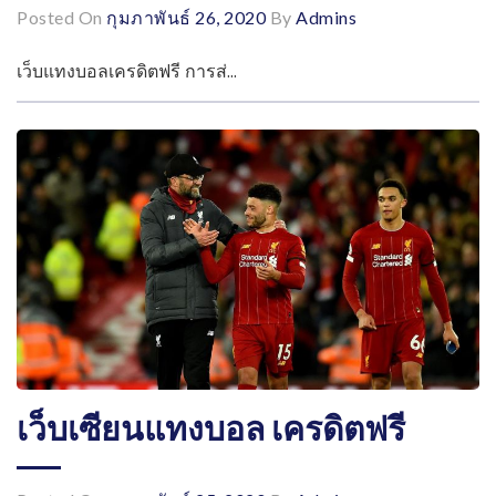
Posted On
กุมภาพันธ์ 26, 2020
By
Admins
เว็บแทงบอลเครดิตฟรี การส่...
เว็บเซียนแทงบอล เครดิตฟรี