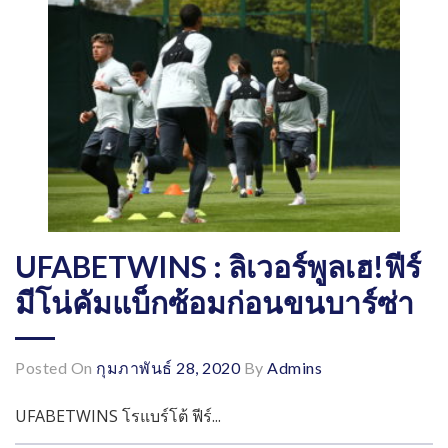
UFABETWINS : ลิเวอร์พูลเฮ!ฟีร์
มีโน่คัมแบ็กซ้อมก่อนขนบาร์ซ่า
Posted On
กุมภาพันธ์ 28, 2020
By
Admins
UFABETWINS โรแบร์โต้ ฟีร์...