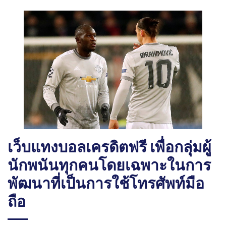
เว็บแทงบอลเครดิตฟรี เพื่อกลุ่มผู้
นักพนันทุกคนโดยเฉพาะในการ
พัฒนาที่เป็นการใช้โทรศัพท์มือ
ถือ