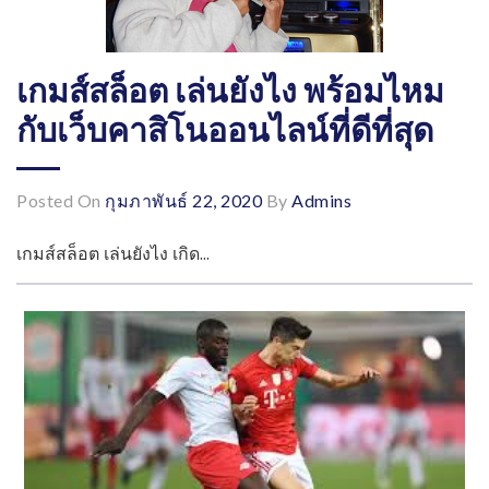
เกมส์สล็อต เล่นยังไง พร้อมไหม
กับเว็บคาสิโนออนไลน์ที่ดีที่สุด
Posted On
กุมภาพันธ์ 22, 2020
By
Admins
เกมส์สล็อต เล่นยังไง เกิด...