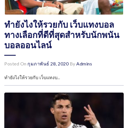
ทำยังไงให้รวยกับ เว็บแทงบอล
ทางเลือกที่ดีที่สุดสำหรับนักพนัน
บอลออนไลน์
Posted On
กุมภาพันธ์ 28, 2020
By
Admins
ทำยังไงให้รวยกับ เว็บแทงบ...