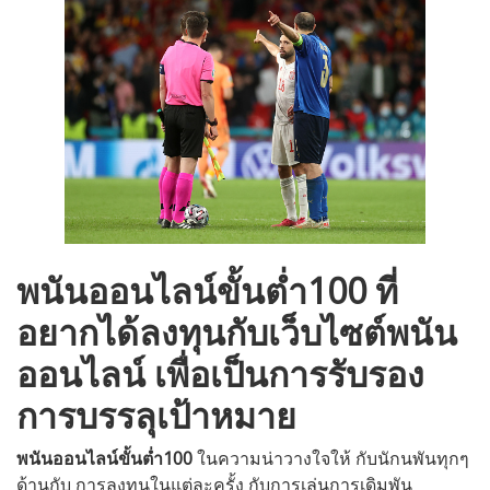
พนันออนไลน์ขั้นต่ำ100 ที่
อยากได้ลงทุนกับเว็บไซต์พนัน
ออนไลน์ เพื่อเป็นการรับรอง
การบรรลุเป้าหมาย
พนันออนไลน์ขั้นต่ำ100
ในความน่าวางใจให้ กับนักนพันทุกๆ
ด้านกับ การลงทุนในแต่ละครั้ง กับการเล่นการเดิมพัน