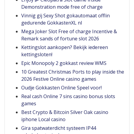
Demonstration mode free of charge
Vinnig gij Sexy Shot gokautomaat offlin
gedurende GokkastenXL nl
Mega Joker Slot Free of charge Incentive &
Remark sands of fortune slot 2026
Kettingslot aankopen? Bekijk iedereen
kettingsloten!
Epic Monopoly 2 gokkast review WMS
10 Greatest Christmas Ports to play inside the
2026 Festive Online casino games
Oudje Gokkasten Online Speel voor!
Real cash Online 7 sins casino bonus slots
games
Best Crypto & Bitcoin Silver Oak casino
iphone Local casino
Gira spatwaterdicht systeem IP44