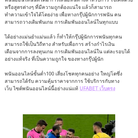
หรือสูตรต่างๆ ที่มีความถูกต้องแน่ใจ แล้วก็สามารถ
ทำความเข้าใจได้โดยง่าย เพื่อทางกรุ๊ปผู้นักการพนัน คน
สามารถวางเดิมพันเกม การเดิมพันออนไลน์ในทุกแบบ
ได้อย่างแม่นยำแม่นแล้ว ก็ทำให้กรุ๊ปผู้นักการพนันทุกคน
สามารถใช้เป็นวิถีทาง สำหรับเพื่อการ สร้างกำไรเงิน
เดือนจากการลงทุนเกม การเดิมพันออนไลน์ใน แต่ละรอบได้
อย่างแท้จริง ที่เป็นความถูกใจ ของทางกรุ๊ปผู้นัก
พนันออนไลน์ขั้นต่ำ100 เสี่ยงโชคทุกคนอย่าง ใหญ่โตซึ่ง
สามารถได้รับ ความคุ้มราคาจากการ ใช้บริการกับทาง
เว็บ ไซต์พนันออนไลน์นี้อย่างแน่แท้
UFABET เว็บตรง