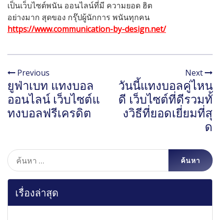
เป็นเว็บไซต์พนัน ออนไลน์ที่มี ความยอด ฮิต
อย่างมาก สุดของ กรุ๊ปผู้นักการ พนันทุกคน
https://www.communication-by-design.net/
Previous
Next
ยูฟ่าเบท แทงบอล
วันนี้แทงบอลคู่ไหน
ออนไลน์ เว็บไซต์แ
ดี เว็บไซต์ที่ดีรวมทั้
ทงบอลฟรีเครดิต​
งวิธีที่ยอดเยี่ยมที่สุ
ด
ค้นหา
สำหรับ:
เรื่องล่าสุด