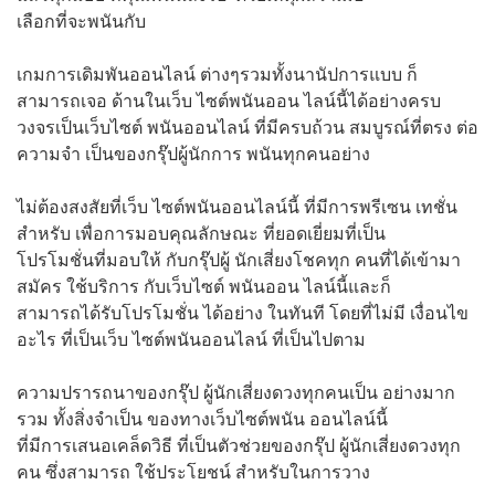
เลือกที่จะพนันกับ
เกมการเดิมพันออนไลน์ ต่างๆรวมทั้งนานัปการแบบ ก็
สามารถเจอ ด้านในเว็บ ไซต์พนันออน ไลน์นี้ได้อย่างครบ
วงจรเป็นเว็บไซต์ พนันออนไลน์ ที่มีครบถ้วน สมบูรณ์ที่ตรง ต่อ
ความจำ เป็นของกรุ๊ปผู้นักการ พนันทุกคนอย่าง
ไม่ต้องสงสัยที่เว็บ ไซต์พนันออนไลน์นี้ ที่มีการพรีเซน เทชั่น
สำหรับ เพื่อการมอบคุณลักษณะ ที่ยอดเยี่ยมที่เป็น
โปรโมชั่นที่มอบให้ กับกรุ๊ปผู้ นักเสี่ยงโชคทุก คนที่ได้เข้ามา
สมัคร ใช้บริการ กับเว็บไซต์ พนันออน ไลน์นี้และก็
สามารถได้รับโปรโมชั่น ได้อย่าง ในทันที โดยที่ไม่มี เงื่อนไข
อะไร ที่เป็นเว็บ ไซต์พนันออนไลน์ ที่เป็นไปตาม
ความปรารถนาของกรุ๊ป ผู้นักเสี่ยงดวงทุกคนเป็น อย่างมาก
รวม ทั้งสิ่งจำเป็น ของทางเว็บไซต์พนัน ออนไลน์นี้
ที่มีการเสนอเคล็ดวิธี ที่เป็นตัวช่วยของกรุ๊ป ผู้นักเสี่ยงดวงทุก
คน ซึ่งสามารถ ใช้ประโยชน์ สำหรับในการวาง