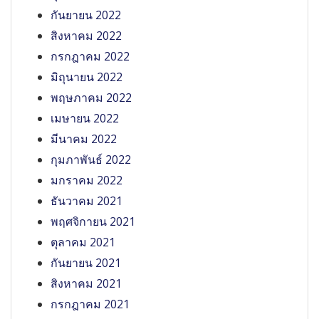
กันยายน 2022
สิงหาคม 2022
กรกฎาคม 2022
มิถุนายน 2022
พฤษภาคม 2022
เมษายน 2022
มีนาคม 2022
กุมภาพันธ์ 2022
มกราคม 2022
ธันวาคม 2021
พฤศจิกายน 2021
ตุลาคม 2021
กันยายน 2021
สิงหาคม 2021
กรกฎาคม 2021