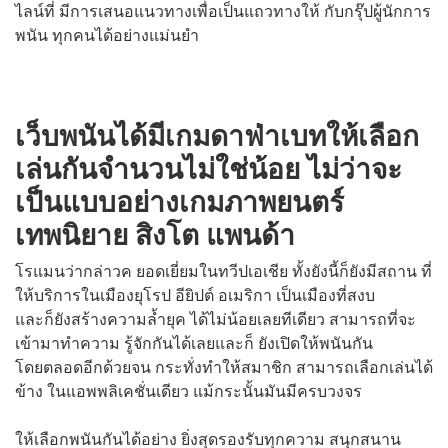
ไลน์ที่ มีการเสนอแนวทางเพื่อเป็นแถวทางให้ กับกรุ๊ปผู้นักการ
พนัน ทุกคนได้อย่างแม่นยำ
เว็บพนันได้มีเกมดาฟ่าเบทให้เลือก
เล่นกันจำนวนไม่ใช่น้อย ไม่ว่าจะ
เป็นแบบอย่างเกมภาพยนตร์
เทพนิยาย สิงโต แพนด้า
โรแมนว่ากล่าวค ยอดเยี่ยมในทวีปเอเชีย ทั้งยังนี้ก็ยังมีสถาน ที่
ให้บริการในเมืองยุโรป อียิปต์ อเมริกา เป็นเมืองที่สงบ
และก็ยังสร้างความล้ำยุค ได้ไม่น้อยเลยทีเดียว สามารถที่จะ
เข้ามาทำความ รู้จักกันได้เลยและก็ ยังเปิดให้พนันกัน
โดยตลอดอีกด้วยจน กระทั่งทำให้สมาชิก สามารถเลือกเล่นได้
ข้าง ในแอพพลิเคชั่นเดียว แม้กระนั้นมันมีครบวงจร
ให้เลือกพนันกันได้อย่าง ยิ่งสุดรองรับทุกความ สนุกสนาน