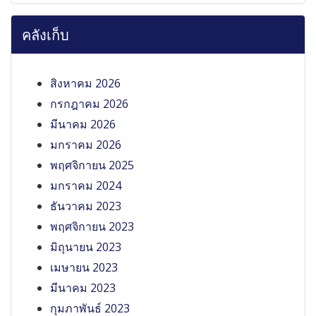
คลังเก็บ
สิงหาคม 2026
กรกฎาคม 2026
มีนาคม 2026
มกราคม 2026
พฤศจิกายน 2025
มกราคม 2024
ธันวาคม 2023
พฤศจิกายน 2023
มิถุนายน 2023
เมษายน 2023
มีนาคม 2023
กุมภาพันธ์ 2023