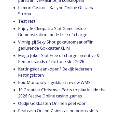
parhaat live-kasinot ja kolikkopelit
Lemon Casino – Kasyno Online Oficjalna
Strona
Test rest
Enjoy ⫸ Cleopatra Slot Game inside
Demonstration mode free of charge
Vinnig gij Sexy Shot gokautomaat offlin
gedurende GokkastenXL nl
Mega Joker Slot Free of charge Incentive &
Remark sands of fortune slot 2026
Kettingslot aankopen? Bekijk iedereen
kettingsloten!
Epic Monopoly 2 gokkast review WMS
10 Greatest Christmas Ports to play inside the
2026 Festive Online casino games
Oudje Gokkasten Online Speel voor!
Real cash Online 7 sins casino bonus slots