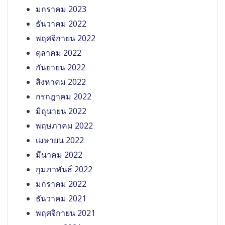
มกราคม 2023
ธันวาคม 2022
พฤศจิกายน 2022
ตุลาคม 2022
กันยายน 2022
สิงหาคม 2022
กรกฎาคม 2022
มิถุนายน 2022
พฤษภาคม 2022
เมษายน 2022
มีนาคม 2022
กุมภาพันธ์ 2022
มกราคม 2022
ธันวาคม 2021
พฤศจิกายน 2021