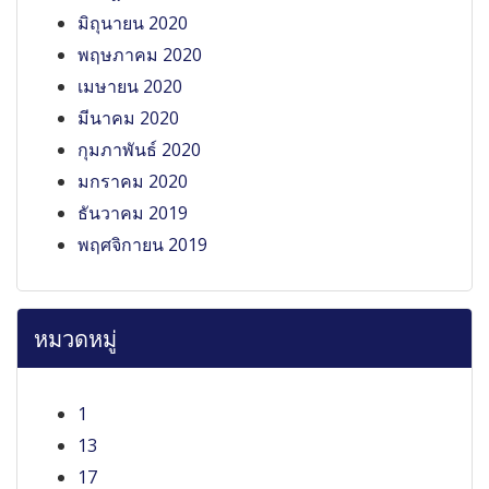
มิถุนายน 2020
พฤษภาคม 2020
เมษายน 2020
มีนาคม 2020
กุมภาพันธ์ 2020
มกราคม 2020
ธันวาคม 2019
พฤศจิกายน 2019
หมวดหมู่
1
13
17