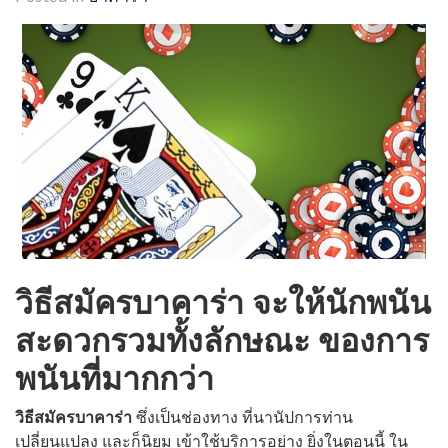
วิธีสมัครบาคาร่า จะให้นักพนัน
สะดวกรวมทั้งลักษณะ ของการ
พนันที่มากกว่า
วิธีสมัครบาคาร่า
ซึ่งเป็นช่องทาง ที่นานัปการท่าน
เปลี่ยนแปลง และก็นิยม เข้าใช้บริการอย่าง ยิ่งในตอนนี้ ใน