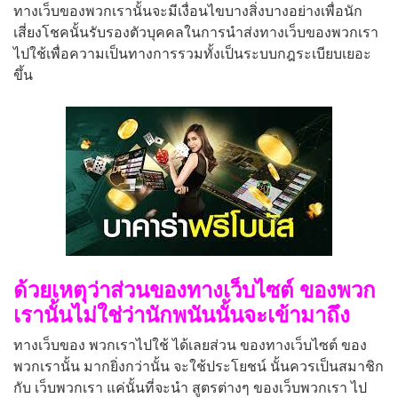
ทางเว็บของพวกเรานั้นจะมีเงื่อนไขบางสิ่งบางอย่างเพื่อนัก
เสี่ยงโชคนั้นรับรองตัวบุคคลในการนำส่งทางเว็บของพวกเรา
ไปใช้เพื่อความเป็นทางการรวมทั้งเป็นระบบกฎระเบียบเยอะ
ขึ้น
ด้วยเหตุว่าส่วนของทางเว็บไซต์ ของพวก
เรานั้นไม่ใช่ว่านักพนันนั้นจะเข้ามาถึง
ทางเว็บของ พวกเราไปใช้ ได้เลยส่วน ของทางเว็บไซต์ ของ
พวกเรานั้น มากยิ่งกว่านั้น จะใช้ประโยชน์ นั้นควรเป็นสมาชิก
กับ เว็บพวกเรา แค่นั้นที่จะนำ สูตรต่างๆ ของเว็บพวกเรา ไป