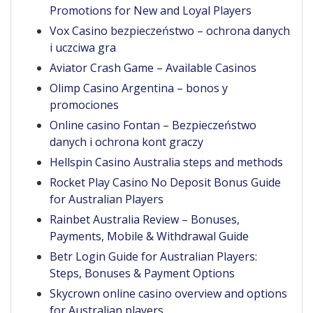
Promotions for New and Loyal Players
Vox Casino bezpieczeństwo – ochrona danych
i uczciwa gra
Aviator Crash Game – Available Casinos
Olimp Casino Argentina – bonos y
promociones
Online casino Fontan – Bezpieczeństwo
danych i ochrona kont graczy
Hellspin Casino Australia steps and methods
Rocket Play Casino No Deposit Bonus Guide
for Australian Players
Rainbet Australia Review – Bonuses,
Payments, Mobile & Withdrawal Guide
Betr Login Guide for Australian Players:
Steps, Bonuses & Payment Options
Skycrown online casino overview and options
for Australian players