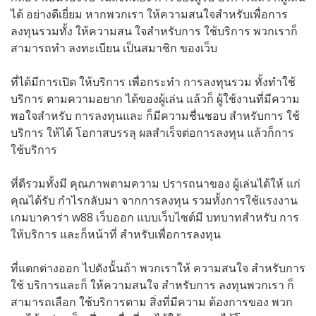
ได้ อย่างดีเยี่ยม หากพวกเรา ให้ความสนใจสำหรับเพื่อการ
ลงทุนรวมทั้ง ให้ความสน ใจสำหรับการ ใช้บริการ พวกเราก็
สามารถทำ ลงทะเบียน เป็นสมาชิก ของเว็บ
ที่ได้มีการเปิด ให้บริการ เพื่อกระทำ การลงทุนรวม ทั้งทำใช้
บริการ ตามความอยาก ได้ของผู้เล่น แล้วก็ ผู้ใช้งานที่มีความ
พอใจสำหรับ การลงทุนและ ก็มีความชื่นชอบ สำหรับการ ใช้
บริการ ให้ได้ โอกาสบรรลุ ผลสำเร็จต่อการลงทุน แล้วก็การ
ใช้บริการ
ที่ดีรวมทั้งมี คุณภาพตามความ ปรารถนาของ ผู้เล่นได้ให้ แก่
คุณได้รับ กำไรกลับมา จากการลงทุน รวมทั้งการใช้แรงงาน
เกมบาคาร่า w88 เว็บออก แบบเว็บไซต์มี บทบาทสำหรับ การ
ให้บริการ และก็หน้าที่ สำหรับเพื่อการลงทุน
ที่แตกต่างออก ไปดังนั้นถ้า พวกเราให้ ความสนใจ สำหรับการ
ใช้ บริการและก็ ให้ความสนใจ สำหรับการ ลงทุนพวกเรา ก็
สามารถเลือก ใช้บริการตาม สิ่งที่มีความ ต้องการของ พวก