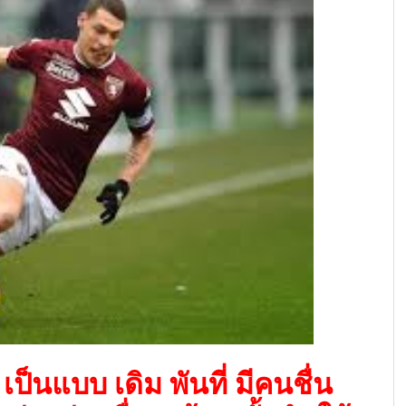
เป็นแบบ เดิม พันที่ มีคนชื่น