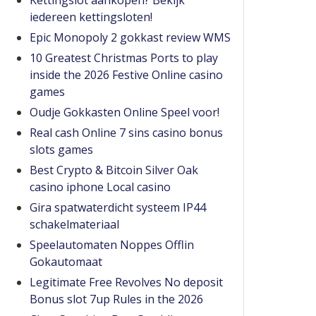
Kettingslot aankopen? Bekijk
iedereen kettingsloten!
Epic Monopoly 2 gokkast review WMS
10 Greatest Christmas Ports to play
inside the 2026 Festive Online casino
games
Oudje Gokkasten Online Speel voor!
Real cash Online 7 sins casino bonus
slots games
Best Crypto & Bitcoin Silver Oak
casino iphone Local casino
Gira spatwaterdicht systeem IP44
schakelmateriaal
Speelautomaten Noppes Offlin
Gokautomaat
Legitimate Free Revolves No deposit
Bonus slot 7up Rules in the 2026