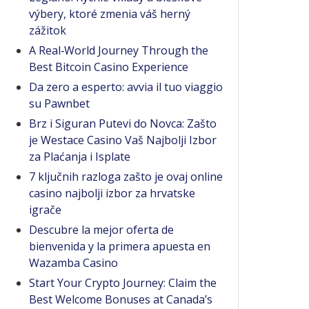
výbery, ktoré zmenia váš herný
zážitok
A Real‑World Journey Through the
Best Bitcoin Casino Experience
Da zero a esperto: avvia il tuo viaggio
su Pawnbet
Brz i Siguran Putevi do Novca: Zašto
je Westace Casino Vaš Najbolji Izbor
za Plaćanja i Isplate
7 ključnih razloga zašto je ovaj online
casino najbolji izbor za hrvatske
igrače
Descubre la mejor oferta de
bienvenida y la primera apuesta en
Wazamba Casino
Start Your Crypto Journey: Claim the
Best Welcome Bonuses at Canada’s