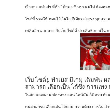
เร็วและ แม่นยำ ที่ทำ ให้สมา ชิกทุก คนไม่ ต้องออก
ไซต์ที่ รวมให้ หมดไว้ ในไอ ดีเดียว ส่งตรง ทุกควา
เพลินอีก มากมาย กับเว็บ ไซต์ที่ ประสิทธิ ภาพใน กา
เว็บ ไซต์ยู ฟ่าเบส มีเกม เดิมพัน
สามารถ เลือกเป็น ได้ซึ่ง การแทง
ในลัก ษณะผ่าน ช่องทาง ออน ไลน์มัน ก็มีครบ ถ้วน
คนสามารถ เลือกเล่น ได้ตาม ความต้อง การไม่ ว