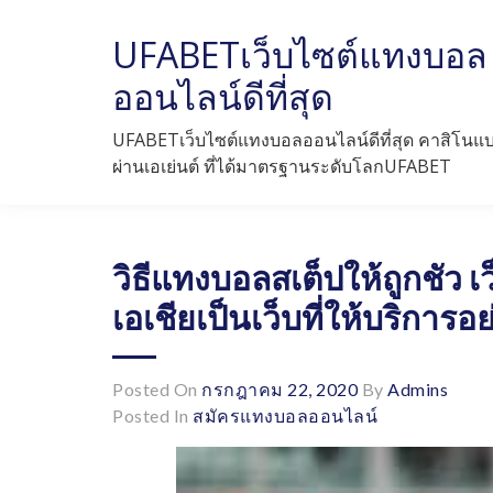
Skip
to
UFABETเว็บไซต์แทงบอล
content
ออนไลน์ดีที่สุด
UFABETเว็บไซต์แทงบอลออนไลน์ดีที่สุด คาสิโนแ
ผ่านเอเย่นต์ ที่ได้มาตรฐานระดับโลกUFABET
วิธีแทงบอลสเต็ปให้ถูกชัว เ
เอเชียเป็นเว็บที่ให้บริการ
Posted On
กรกฎาคม 22, 2020
By
Admins
Posted In
สมัครแทงบอลออนไลน์