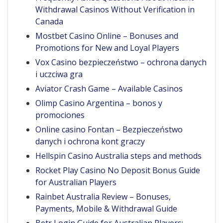
Withdrawal Casinos Without Verification in
Canada
Mostbet Casino Online – Bonuses and
Promotions for New and Loyal Players
Vox Casino bezpieczeństwo – ochrona danych
i uczciwa gra
Aviator Crash Game – Available Casinos
Olimp Casino Argentina – bonos y
promociones
Online casino Fontan – Bezpieczeństwo
danych i ochrona kont graczy
Hellspin Casino Australia steps and methods
Rocket Play Casino No Deposit Bonus Guide
for Australian Players
Rainbet Australia Review – Bonuses,
Payments, Mobile & Withdrawal Guide