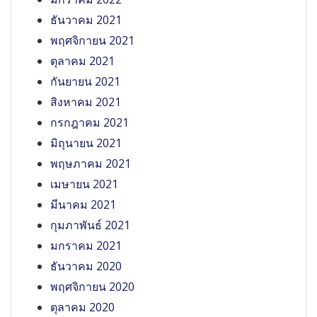
ธันวาคม 2021
พฤศจิกายน 2021
ตุลาคม 2021
กันยายน 2021
สิงหาคม 2021
กรกฎาคม 2021
มิถุนายน 2021
พฤษภาคม 2021
เมษายน 2021
มีนาคม 2021
กุมภาพันธ์ 2021
มกราคม 2021
ธันวาคม 2020
พฤศจิกายน 2020
ตุลาคม 2020