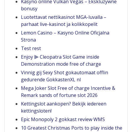
Kasyno online Vulkan Vegas – Ekskluzywne
bonusy
Luotettavat nettikasinot MGA-luvalla –
parhaat live-kasinot ja kolikkopelit
Lemon Casino – Kasyno Online Oficjalna
Strona
Test rest
Enjoy ⫸ Cleopatra Slot Game inside
Demonstration mode free of charge
Vinnig gij Sexy Shot gokautomaat offlin
gedurende GokkastenXL nl
Mega Joker Slot Free of charge Incentive &
Remark sands of fortune slot 2026
Kettingslot aankopen? Bekijk iedereen
kettingsloten!
Epic Monopoly 2 gokkast review WMS
10 Greatest Christmas Ports to play inside the