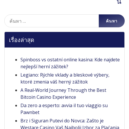
น
ค้นหา
สำหรับ:
เรื่องล่าสุด
Spinboss vs ostatní online kasina: Kde najdete
nejlepší herní zážitek?
Legiano: Rýchle vklady a bleskové výbery,
ktoré zmenia váš herný zážitok
A Real‑World Journey Through the Best
Bitcoin Casino Experience
Da zero a esperto: avvia il tuo viaggio su
Pawnbet
Brz i Siguran Putevi do Novca: Zašto je
Westace Casino Vaš Najbolji Izbor za Plaćanja