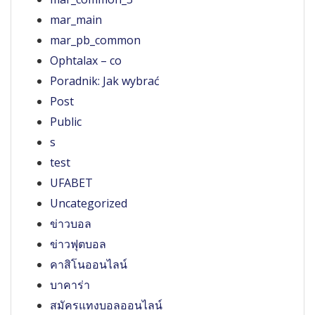
mar_main
mar_pb_common
Ophtalax – co
Poradnik: Jak wybrać
Post
Public
s
test
UFABET
Uncategorized
ข่าวบอล
ข่าวฟุตบอล
คาสิโนออนไลน์
บาคาร่า
สมัครแทงบอลออนไลน์