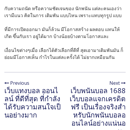
กับความถนัด หรือความชัดเจนของ นักพนัน แต่ละคนเองว่า
เรามีแนว คิดในการ เดิมพัน แบบไหน เพราะแทบทุกรูป แบบ
ที่มีการเปิดออกมา มันก็ล้วน มีโอกาสสร้าง ผลตอบ แทนให้
เกิด ขึ้นกับเรา อยู่ได้มาก บ้างน้อยบ้างตามโอกาสและ
เงื่อนไขต่างๆเมื่อ เลือกได้ตัวเลือกที่ดีที่ สุดเอามาเดิมพันมัน ก็
ย่อมมีโอกาสเห็น กำไรในแต่ละครั้งได้ ไม่ยากเหมือนกัน
Previous
Next
เว็บแทงบอล ออนไ
เว็บพนันบอล 1688
ลน์ ที่ดีที่สุด ที่กำลัง
เว็บบอลแจกเครดิต
ได้รับความสนใจเป็
ฟรี เป็นเรื่องจริงสำ
นอย่างมาก
หรับนักพนันบอลอ
อนไลน์อย่างแน่นอ