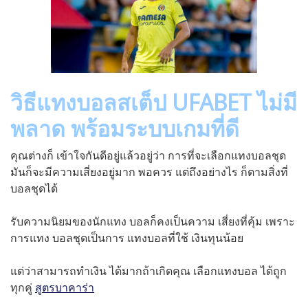
วิธีแทงบอลสเต็ป UFABET ไม่มี
พลาด พร้อมระบบเกมที่ดี
คุณต่างก็ เข้าใจกันดีอยู่แล้วอยู่ว่า การที่จะเลือกแทงบอลชุด
มันก็จะมีความเสี่ยงอยู่มาก พอควร แต่ถึงอย่างไร ก็ตามสิ่งที่
บอลชุดได้
รับความนิยมของนักแทง บอลก็คงเป็นความ เสี่ยงที่คุ้ม เพราะ
การแทง บอลชุดเป็นการ แทงบอลที่ใช้ เงินทุนน้อย
แต่ว่าสามารถทำเงิน ได้มากถ้าเกิดคุณ เลือกแทงบอล ได้ถูก
ทุกคู่
สูตรบาคาร่า