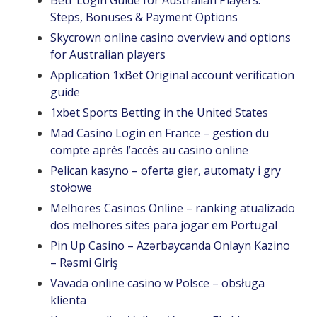
Betr Login Guide for Australian Players:
Steps, Bonuses & Payment Options
Skycrown online casino overview and options
for Australian players
Application 1xBet Original account verification
guide
1xbet Sports Betting in the United States
Mad Casino Login en France – gestion du
compte après l’accès au casino online
Pelican kasyno – oferta gier, automaty i gry
stołowe
Melhores Casinos Online – ranking atualizado
dos melhores sites para jogar em Portugal
Pin Up Casino – Azərbaycanda Onlayn Kazino
– Rəsmi Giriş
Vavada online casino w Polsce – obsługa
klienta