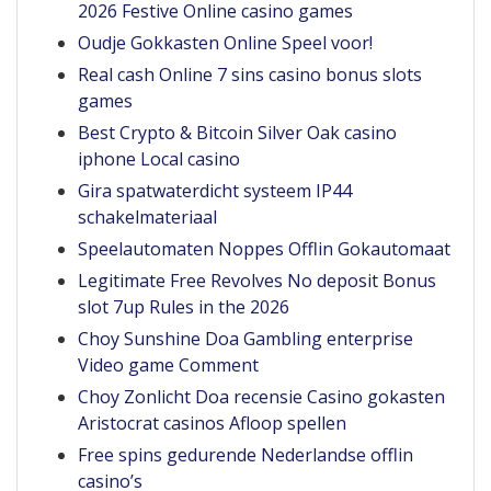
2026 Festive Online casino games
Oudje Gokkasten Online Speel voor!
Real cash Online 7 sins casino bonus slots
games
Best Crypto & Bitcoin Silver Oak casino
iphone Local casino
Gira spatwaterdicht systeem IP44
schakelmateriaal
Speelautomaten Noppes Offlin Gokautomaat
Legitimate Free Revolves No deposit Bonus
slot 7up Rules in the 2026
Choy Sunshine Doa Gambling enterprise
Video game Comment
Choy Zonlicht Doa recensie Casino gokasten
Aristocrat casinos Afloop spellen
Free spins gedurende Nederlandse offlin
casino’s