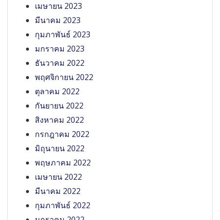
เมษายน 2023
มีนาคม 2023
กุมภาพันธ์ 2023
มกราคม 2023
ธันวาคม 2022
พฤศจิกายน 2022
ตุลาคม 2022
กันยายน 2022
สิงหาคม 2022
กรกฎาคม 2022
มิถุนายน 2022
พฤษภาคม 2022
เมษายน 2022
มีนาคม 2022
กุมภาพันธ์ 2022
มกราคม 2022