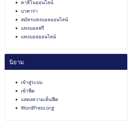
คาสิโนออนไลน์
บาคาร่า
สมัครแทงบอลออนไลน์
แทงบอลฟรี
แทงบอลออนไลน์
นิยาม
เข้าสู่ระบบ
เข้าฟีด
แสดงความเห็นฟีด
WordPress.org