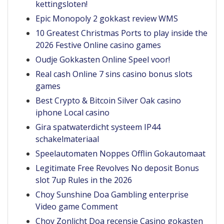
kettingsloten!
Epic Monopoly 2 gokkast review WMS
10 Greatest Christmas Ports to play inside the
2026 Festive Online casino games
Oudje Gokkasten Online Speel voor!
Real cash Online 7 sins casino bonus slots
games
Best Crypto & Bitcoin Silver Oak casino
iphone Local casino
Gira spatwaterdicht systeem IP44
schakelmateriaal
Speelautomaten Noppes Offlin Gokautomaat
Legitimate Free Revolves No deposit Bonus
slot 7up Rules in the 2026
Choy Sunshine Doa Gambling enterprise
Video game Comment
Choy Zonlicht Doa recensie Casino gokasten