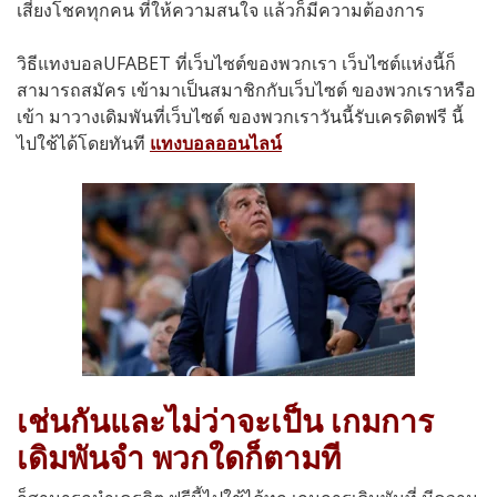
เสี่ยงโชคทุกคน ที่ให้ความสนใจ แล้วก็มีความต้องการ
วิธีแทงบอลUFABET ที่เว็บไซต์ของพวกเรา เว็บไซต์แห่งนี้ก็
สามารถสมัคร เข้ามาเป็นสมาชิกกับเว็บไซต์ ของพวกเราหรือ
เข้า มาวางเดิมพันที่เว็บไซต์ ของพวกเราวันนี้รับเครดิตฟรี นี้
ไปใช้ได้โดยทันที
แทงบอลออนไลน์
เช่นกันและไม่ว่าจะเป็น เกมการ
เดิมพันจำ พวกใดก็ตามที