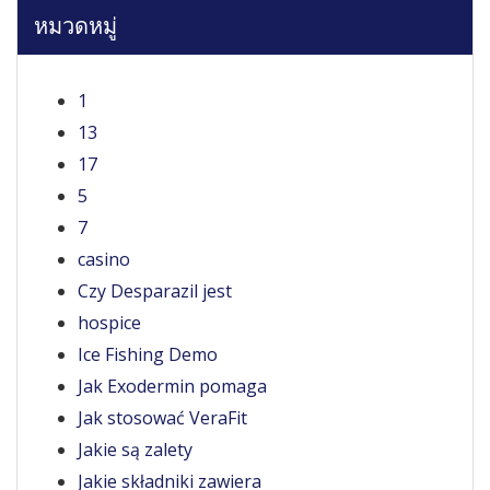
หมวดหมู่
1
13
17
5
7
casino
Czy Desparazil jest
hospice
Ice Fishing Demo
Jak Exodermin pomaga
Jak stosować VeraFit
Jakie są zalety
Jakie składniki zawiera