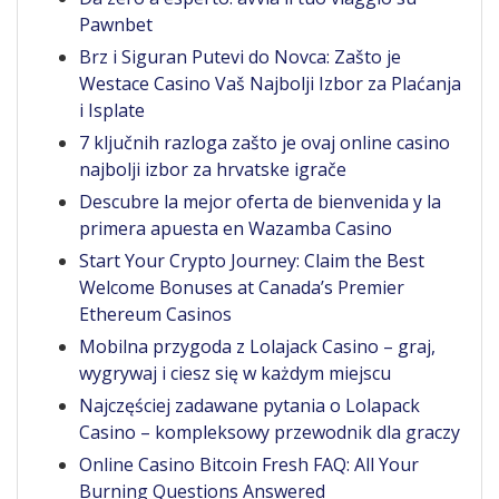
Pawnbet
Brz i Siguran Putevi do Novca: Zašto je
Westace Casino Vaš Najbolji Izbor za Plaćanja
i Isplate
7 ključnih razloga zašto je ovaj online casino
najbolji izbor za hrvatske igrače
Descubre la mejor oferta de bienvenida y la
primera apuesta en Wazamba Casino
Start Your Crypto Journey: Claim the Best
Welcome Bonuses at Canada’s Premier
Ethereum Casinos
Mobilna przygoda z Lolajack Casino – graj,
wygrywaj i ciesz się w każdym miejscu
Najczęściej zadawane pytania o Lolapack
Casino – kompleksowy przewodnik dla graczy
Online Casino Bitcoin Fresh FAQ: All Your
Burning Questions Answered