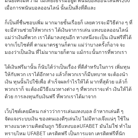
มันยังคงมีความ ไม่เที่ยงธรรมอยู่ดี พนันบอลออนไลน์ฟรี200
เมื่อการพนันบอลออนไลน์ นั้นเป็นสิ่งที่ดีและ
ก็เป็นที่ชื่นชอบเพิ่ม มากมายขั้นเรื่อยก็ เลยควรจะมีวิธีต่าง ๆ ที่
จะมีส่วนช่วยให้พวกเรา ได้เงินจาการเล่น แทงบอลออนไลน์
แม่ว่าเงินที่พวก เราได้มาลงทุนอีก ทางหนึ่งจะเป็น เงินฟรีที่ได้
จากเว็บไซต์ที่ ตามมาตรฐานก็ตาม แม่ว่าบางครั้งก็อาจ จะ
มองว่าเป็นเงิน ที่ไม่มากมายก็ตาม แม้กระนั้นการที่พวกเรา
ได้เงินฟรีมานั้น ก็นับได้ว่าเป็นเรื่อง ที่ดีสำหรับในการ เพิ่มทุน
ให้กับพวก เราได้อีกทาง แล้วก็พวกเราก็มีบทบาท จะต้องนำ
เงิน ทุนนั้นไปใช้เพื่อ สำเร็จผลกำไรให้ได้ มากที่สุด้วย แล้วก็
พวกเราก็ จะต้องมีวิธีแนวทางต่าง ๆ ที่พวกเราจะทำ เงินให้ได้
ด้วย การลงทุนกับเงินฟรี ที่พวกเราได้มาจาก
เว็บไซต์เคยมีคน กล่าวว่าการเล่นแทงบอล ถ้าหากเล่นดี ๆ
จัดแจงระบบเงิน ของตนเองดีๆเล่นไป ไม่มีทางเจ๊งแน่ๆ ใช้ใน
ทางแนวความคิดมันถูก วิธีแทงบอลUFABET มันไม่ใช่ ทำไม
ทราบไหม UFABET เครดิตฟรี เป็นการแจก เครดิตฟรีที่นัก