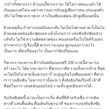
ว่าถ้าเกิดพวกเรา ทำแบบงี้พวกเราจะ ได้โอกาสชนะแล้ว ได้
เงินเยอะแค่ไหน แต่ว่าความยากมันอยู่เพียงว่าคน เล่นบอลตัว
จริง ไม่ใช่พวกเราพวก เราเป็นเพียงแต่คน เฝ้าดูเพียงแค่นั้น
ด้วยเหตุนั้น ถ้าหากบอลมันจะกลับ ไม่เป็นไปตามคาด ก็เป็นไป
ด้วยเหตุ ผลของนักฟุตบอล แล้วก็เกมการ แข่งขันชิงชัยอย่าง
แท้จริง ไม่ใช่ ความผิดพลาดของ คนแทงหรือเว็บไซต์รับแทง
หากพวกเรารู้เรื่องนี้ดี พวกเราจะมอง ดูเกมออกว่าอะไร
เป็นการ เสียเปรียบอะไร เป็นการได้เปรียบและ
ก็พวกเราจะทราบ ดีว่าเงินพนันบอลฟรี 200 บาทนี้สามารถ
สร้างอะไร ได้มากมายกว่า ที่พวกเราคิด รวมทั้งหากท้าย ที่สุด
จะไม่เป็นไป ตามนั้นพวกเราก็ จะสูญเงินไปเพียงแต่เท่า ที่พวก
เราวางเดิมพัน ไม่มากกว่านั้นแน่ ๆ ทั้งยังยังเกิดเรื่องที่ เข้าที
ที่สุดในการ เล่นพนันออนไลน์ รวมทั้ง ดูเหมือนการได้
รับเงินพิเศษนี้ น่าจะเป็นการเริ่ม ต้นที่ดีสำหรับเพื่อ การเดิน
ทางที่ แสนตื่นเต้น ตื่นเต้นกับทุกนาที ของการแข่งขันชิงชัย