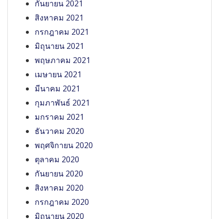
กันยายน 2021
สิงหาคม 2021
กรกฎาคม 2021
มิถุนายน 2021
พฤษภาคม 2021
เมษายน 2021
มีนาคม 2021
กุมภาพันธ์ 2021
มกราคม 2021
ธันวาคม 2020
พฤศจิกายน 2020
ตุลาคม 2020
กันยายน 2020
สิงหาคม 2020
กรกฎาคม 2020
มิถุนายน 2020