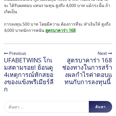
จะ ได้รับผลตอบ แทนรวมทุน สูงถึง 4,000 บาท แม้กระนั้น ถ้า
เกิดเป็น
การลงทุน 500 บาท
โดยมีความ ต้องการที่จะ ทำเงินให้ สูงถึง
4,000 บาทนักการพนัน
สูตรบาคาร่า 168
Previous
Next
UFABETWINS โกเ
สูตรบาคาร่า 168
มสตามรอย! ย้อนดู
ช่องทางในการสร้า
4เหตุการณ์หักสยอ
งผลกำไรค่าตอบแ
งของแข้งพรีเมียร์ลี
ทนกับการลงทุนนี้
ก
ค้นหา
สำหรับ: