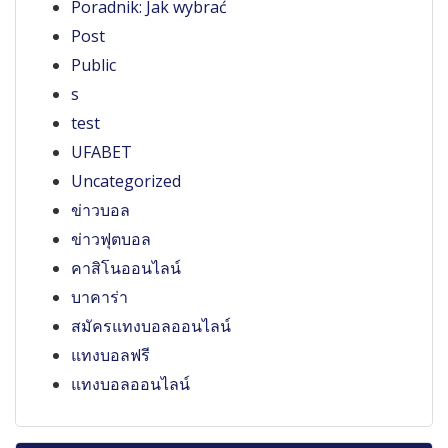
Poradnik: Jak wybrać
Post
Public
s
test
UFABET
Uncategorized
ข่าวบอล
ข่าวฟุตบอล
คาสิโนออนไลน์
บาคาร่า
สมัครแทงบอลออนไลน์
แทงบอลฟรี
แทงบอลออนไลน์