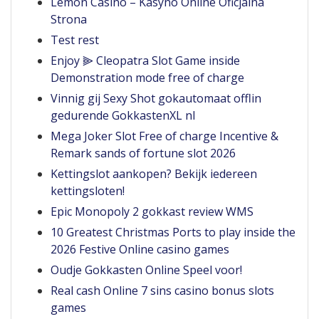
Lemon Casino – Kasyno Online Oficjalna
Strona
Test rest
Enjoy ⫸ Cleopatra Slot Game inside
Demonstration mode free of charge
Vinnig gij Sexy Shot gokautomaat offlin
gedurende GokkastenXL nl
Mega Joker Slot Free of charge Incentive &
Remark sands of fortune slot 2026
Kettingslot aankopen? Bekijk iedereen
kettingsloten!
Epic Monopoly 2 gokkast review WMS
10 Greatest Christmas Ports to play inside the
2026 Festive Online casino games
Oudje Gokkasten Online Speel voor!
Real cash Online 7 sins casino bonus slots
games