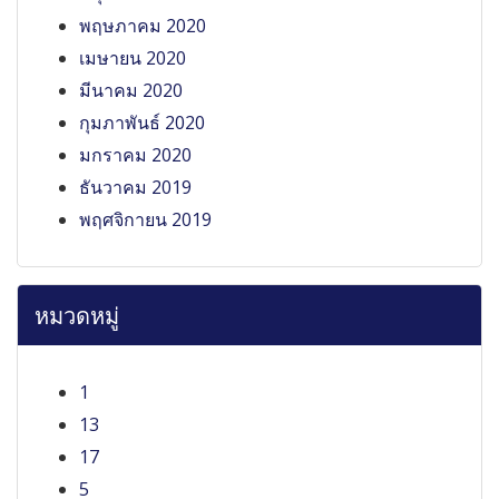
พฤษภาคม 2020
เมษายน 2020
มีนาคม 2020
กุมภาพันธ์ 2020
มกราคม 2020
ธันวาคม 2019
พฤศจิกายน 2019
หมวดหมู่
1
13
17
5