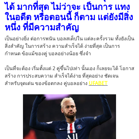
ได้ มากที่สุด ไม่ว่าจะ เป็นการ แทง
ในอดีต หรือตอนนี้ ก็ตาม แต่ยังมีสิ่ง
หนึ่ง ที่มีความสำคัญ
เป็นอย่างยิ่ง ต่อการพนัน บอลสเต็ปใน แต่ละครั้งรวม ทั้งยังเป็น
สิ่งสำคัญ ในการสร้าง ความสำเร็จได้ ง่ายที่สุด เป็นการ
กำหนด ข้อแม้ของคู่ บอลอย่างน้อย ซึ่งจำ
เป็นที่จะต้อง เริ่มตั้งแต่ 2 คู่ขึ้นไปเท่า นั้นเอง ก็เลยจะได้ โอกาส
สร้าง การประสบความ สำเร็จได้ง่าย ที่สุดอย่าง ชัดเจน
สำหรับจุดเด่น ของข้อตกลง คู่บอลอย่าง
UFABET