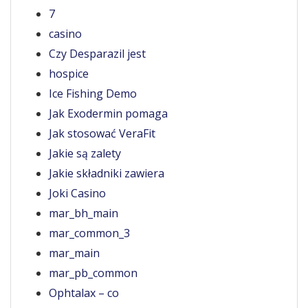
7
casino
Czy Desparazil jest
hospice
Ice Fishing Demo
Jak Exodermin pomaga
Jak stosować VeraFit
Jakie są zalety
Jakie składniki zawiera
Joki Casino
mar_bh_main
mar_common_3
mar_main
mar_pb_common
Ophtalax – co