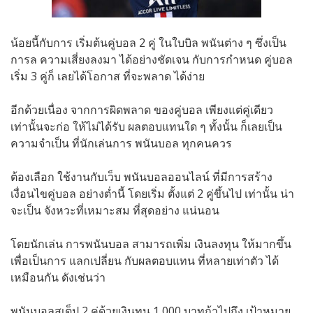
น้อยนี้กับการ เริ่มต้นคู่บอล 2 คู่ ในใบบิล พนันต่าง ๆ ซึ่งเป็น
การล ความเสี่ยงลงมา ได้อย่างชัดเจน กับการกำหนด คู่บอล
เริ่ม 3 คู่ก็ เลยได้โอกาส ที่จะพลาด ได้ง่าย
อีกด้วยเนื่อง จากการผิดพลาด ของคู่บอล เพียงแต่คู่เดียว
เท่านั้นจะก่อ ให้ไม่ได้รับ ผลตอบแทนใด ๆ ทั้งนั้น ก็เลยเป็น
ความจำเป็น ที่นักเล่นการ พนันบอล ทุกคนควร
ต้องเลือก ใช้งานกับเว็บ พนันบอลออนไลน์ ที่มีการสร้าง
เงื่อนไขคู่บอล อย่างต่ำนี้ โดยเริ่ม ตั้งแต่ 2 คู่ขึ้นไป เท่านั้น น่า
จะเป็น จังหวะที่เหมาะสม ที่สุดอย่าง แน่นอน
โดยนักเล่น การพนันบอล สามารถเพิ่ม เงินลงทุน ให้มากขึ้น
เพื่อเป็นการ แลกเปลี่ยน กับผลตอบแทน ที่หลายเท่าตัว ได้
เหมือนกัน ดังเช่นว่า
พนันบอลสเต็ป 2
คู่ด้วยเงินทุน 1,000 บาทถ้าไปถึง เป้าหมาย