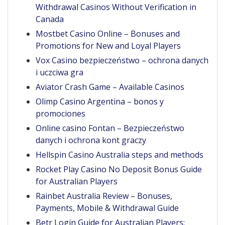
Withdrawal Casinos Without Verification in
Canada
Mostbet Casino Online – Bonuses and
Promotions for New and Loyal Players
Vox Casino bezpieczeństwo – ochrona danych
i uczciwa gra
Aviator Crash Game – Available Casinos
Olimp Casino Argentina – bonos y
promociones
Online casino Fontan – Bezpieczeństwo
danych i ochrona kont graczy
Hellspin Casino Australia steps and methods
Rocket Play Casino No Deposit Bonus Guide
for Australian Players
Rainbet Australia Review – Bonuses,
Payments, Mobile & Withdrawal Guide
Betr Login Guide for Australian Players: