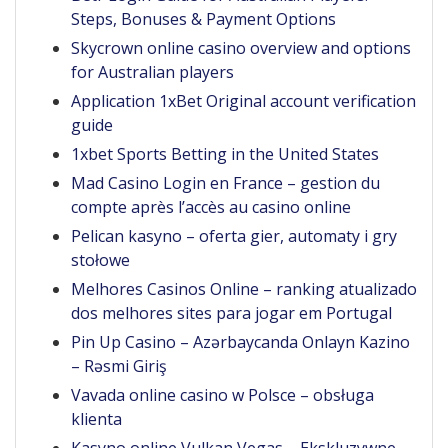
Steps, Bonuses & Payment Options
Skycrown online casino overview and options
for Australian players
Application 1xBet Original account verification
guide
1xbet Sports Betting in the United States
Mad Casino Login en France – gestion du
compte après l’accès au casino online
Pelican kasyno – oferta gier, automaty i gry
stołowe
Melhores Casinos Online – ranking atualizado
dos melhores sites para jogar em Portugal
Pin Up Casino – Azərbaycanda Onlayn Kazino
– Rəsmi Giriş
Vavada online casino w Polsce – obsługa
klienta