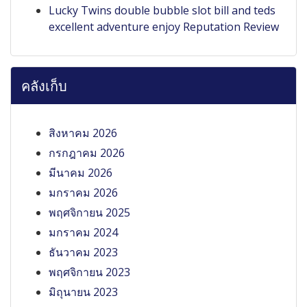
Lucky Twins double bubble slot bill and teds
excellent adventure enjoy Reputation Review
คลังเก็บ
สิงหาคม 2026
กรกฎาคม 2026
มีนาคม 2026
มกราคม 2026
พฤศจิกายน 2025
มกราคม 2024
ธันวาคม 2023
พฤศจิกายน 2023
มิถุนายน 2023