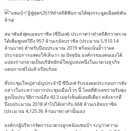
สมาพันธ์ฟุตบอลบราซิล (ซีบีเอฟ) ประกาศว่าทำสถิติกวาดราย
ได้เพิ่มพูนทวีถึง 957 ล้านเรอัลบราซิล (ประมาณ 5,910.14
ล้านบาท) สำหรับปีงบประมาณ 2019 พร้อมเน้นย้ำว่าผล
ประกอบการแสดงให้เห็นว่า ณ ปัจจุบัน องค์กรของตนเองได้
แปลงร่างกลายเป็นบริษัทยักษ์ใหญ่แห่งหนึ่งในแวดวงธุรกิจ
แดนกาแฟไปแล้วเรียบร้อย
ที่ประชุมใหญ่สามัญประจำปี ซีบีเอฟ รับรองผลประกอบการดัง
กล่าวในระหว่างการประชุมเมื่อเร็วๆ นี้ โดยที่ตัวเลขรายรับพุ่ง
สูงเป็นประวัติการณ์ถึง 43.3 เปอร์เซ็นต์เลยทีเดียว หลังจากที่
ปีงบประมาณ 2018 ทำไปได้เท่ากับ 668 ล้านเรอัลบราซิล
(ประมาณ 4,125.36 ล้านบาท) เท่านั้นเอง
องค์กรผู้บริหารจัดการแวดวงลูกหนังแซมบ้า ระบุว่าความ