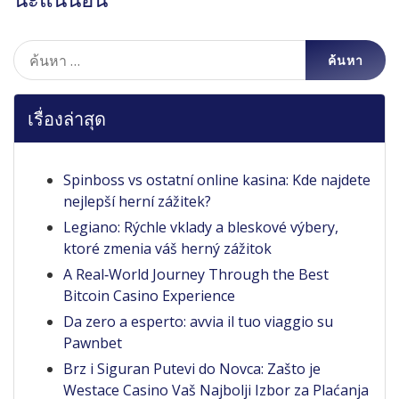
ค้นหา
สำหรับ:
เรื่องล่าสุด
Spinboss vs ostatní online kasina: Kde najdete
nejlepší herní zážitek?
Legiano: Rýchle vklady a bleskové výbery,
ktoré zmenia váš herný zážitok
A Real‑World Journey Through the Best
Bitcoin Casino Experience
Da zero a esperto: avvia il tuo viaggio su
Pawnbet
Brz i Siguran Putevi do Novca: Zašto je
Westace Casino Vaš Najbolji Izbor za Plaćanja