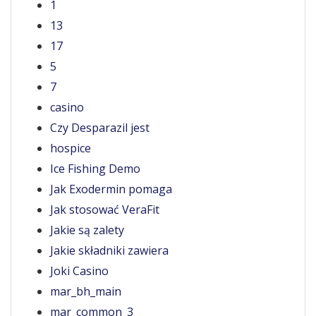
1
13
17
5
7
casino
Czy Desparazil jest
hospice
Ice Fishing Demo
Jak Exodermin pomaga
Jak stosować VeraFit
Jakie są zalety
Jakie składniki zawiera
Joki Casino
mar_bh_main
mar_common_3