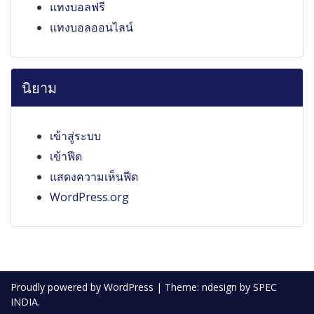
แทงบอลฟรี
แทงบอลออนไลน์
นิยาม
เข้าสู่ระบบ
เข้าฟีด
แสดงความเห็นฟีด
WordPress.org
Proudly powered by WordPress
|
Theme: ndesign by SPEC
INDIA.