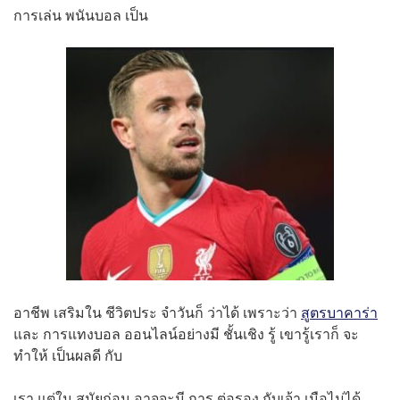
การเล่น พนันบอล เป็น
อาชีพ เสริมใน ชีวิตประ จำวันก็ ว่าได้ เพราะว่า
สูตรบาคาร่า
และ การแทงบอล ออนไลน์อย่างมี ชั้นเชิง รู้ เขารู้เราก็ จะ
ทำให้ เป็นผลดี กับ
เรา แต่ใน สมัยก่อน อาจจะมี การ ต่อรอง กับเจ้า เมือไม่ได้