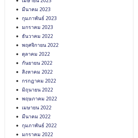
เมษายน 2023
มีนาคม 2023
กุมภาพันธ์ 2023
มกราคม 2023
ธันวาคม 2022
พฤศจิกายน 2022
ตุลาคม 2022
กันยายน 2022
สิงหาคม 2022
กรกฎาคม 2022
มิถุนายน 2022
พฤษภาคม 2022
เมษายน 2022
มีนาคม 2022
กุมภาพันธ์ 2022
มกราคม 2022