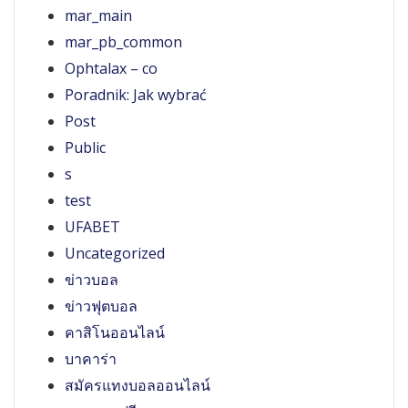
mar_main
mar_pb_common
Ophtalax – co
Poradnik: Jak wybrać
Post
Public
s
test
UFABET
Uncategorized
ข่าวบอล
ข่าวฟุตบอล
คาสิโนออนไลน์
บาคาร่า
สมัครแทงบอลออนไลน์