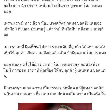
อะไรมาก นัก เพราะ เหมือนกั บเป็นการ ผูกขาด ในการแทง
บอล
เพราะเรา มี ทางเลือก น้อย บางครั้ง นักแทง บอลยัง เคยเจอ
เจ้ามือ โต๊ะบอล ป่วนพอรู้ แล้วว่ามี ทีมใดทีม หนึ่งชนะ แน่ๆก็
จะ
ออก ราคาที่ ผิดเพี้ยน ไปจาก ราคาเดิม ที่ลูกค้า ได้แทง บอลไป
เพื่อให้ ลูกค้า เกิดความ ลังเลแล้ว เกิด ข้อผิดพลาดในการ แทง
บอล แต่ล่ะ ครั้งได้อีก ด้วย ทำ ให้การแทงบอล ออนไลน์จะ
ไม่มี การออก ราคาที่ ผิดเพี้ยง ให้กับ ลูกค้าผู้ เล่นพนัน บอลแต่
จะ
มี มาตรฐานและ ความ เป็นธรรม มากที่สุด แก่ผู้แทง บอลนัก
พนันบอล ส่วนมาก ก็จะเล่น แบบปกติ แต่ใน ความ เป็นจริง ใน