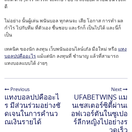
ดี
ไม่อย่าง นั้นผู้เล่น พนันบอล ทุกคนจะ เสีย โอกาส การทำ ผล
กำไร ไปกับทีม ที่ตัวเอง ชื่นชอบ และรักก็ เป็นไปได้ และนี่ก็
เป็น
เทคนิค ของนัก ลงทุน เว็บพนันออนไลน์ufa มือใหม่ หรือ
แทง
บอลปปคืออะไร
แม้แต่นัก ลงทุนที่ ชำนาญ แล้วที่สามารถ
แทงบอลแบบได้ ง่ายๆ
Previous
Next
แทงบอลปปคืออะไ
UFABETWINS แม
ร มีส่วนร่วมอย่างชั
นเชสเตอร์ซิตี้ผ่านเ
ดเจนในการคำนว
อฟเวอร์ตันในซูเปอ
ณเงินรายได้
ร์ลีกหญิงไปอย่างร
วดเร็ว