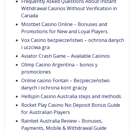
Frequently Asked Questions About Instant
Withdrawal Casinos Without Verification in
Canada
Mostbet Casino Online – Bonuses and
Promotions for New and Loyal Players
Vox Casino bezpieczeństwo – ochrona danych
i uczciwa gra
Aviator Crash Game – Available Casinos
Olimp Casino Argentina – bonos y
promociones
Online casino Fontan – Bezpieczeństwo
danych i ochrona kont graczy
Hellspin Casino Australia steps and methods
Rocket Play Casino No Deposit Bonus Guide
for Australian Players
Rainbet Australia Review – Bonuses,
Payments, Mobile & Withdrawal Guide