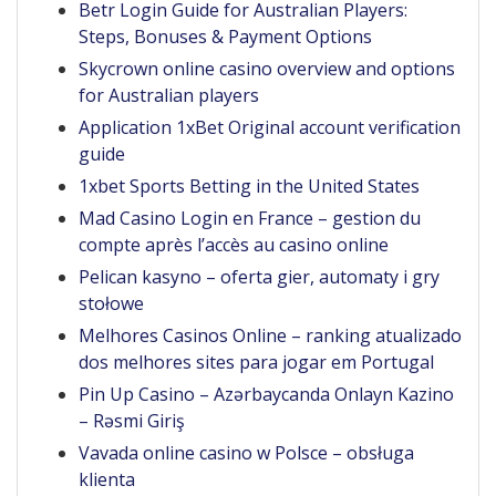
Betr Login Guide for Australian Players:
Steps, Bonuses & Payment Options
Skycrown online casino overview and options
for Australian players
Application 1xBet Original account verification
guide
1xbet Sports Betting in the United States
Mad Casino Login en France – gestion du
compte après l’accès au casino online
Pelican kasyno – oferta gier, automaty i gry
stołowe
Melhores Casinos Online – ranking atualizado
dos melhores sites para jogar em Portugal
Pin Up Casino – Azərbaycanda Onlayn Kazino
– Rəsmi Giriş
Vavada online casino w Polsce – obsługa
klienta