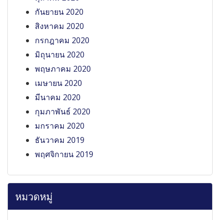
กันยายน 2020
สิงหาคม 2020
กรกฎาคม 2020
มิถุนายน 2020
พฤษภาคม 2020
เมษายน 2020
มีนาคม 2020
กุมภาพันธ์ 2020
มกราคม 2020
ธันวาคม 2019
พฤศจิกายน 2019
หมวดหมู่