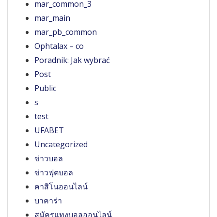
mar_common_3
mar_main
mar_pb_common
Ophtalax – co
Poradnik: Jak wybrać
Post
Public
s
test
UFABET
Uncategorized
ข่าวบอล
ข่าวฟุตบอล
คาสิโนออนไลน์
บาคาร่า
สมัครแทงบอลออนไลน์