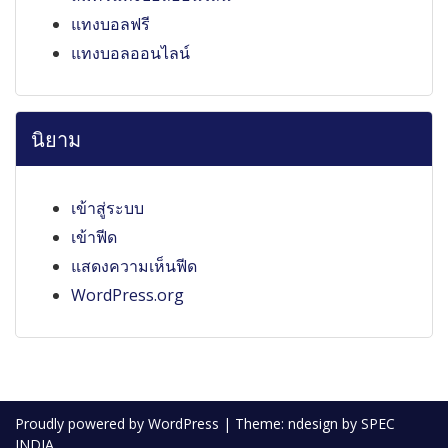
แทงบอลฟรี
แทงบอลออนไลน์
นิยาม
เข้าสู่ระบบ
เข้าฟีด
แสดงความเห็นฟีด
WordPress.org
Proudly powered by WordPress
|
Theme: ndesign by SPEC
INDIA.