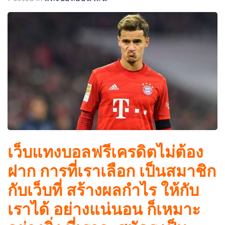
เว็บแทงบอลฟรีเครดิตไม่ต้อง
ฝาก การที่เราเลือก เป็นสมาชิก
กับเว็บที่ สร้างผลกำไร ให้กับ
เราได้ อย่างแน่นอน ก็เหมาะ