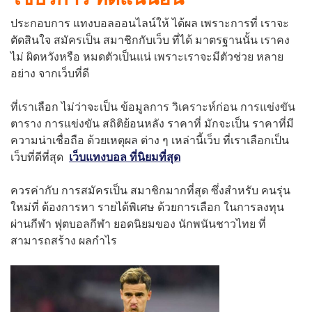
ประกอบการ แทงบอลออนไลน์ให้ ได้ผล เพราะการที่ เราจะ
ตัดสินใจ สมัครเป็น สมาชิกกับเว็บ ที่ได้ มาตรฐานนั้น เราคง
ไม่ ผิดหวังหรือ หมดตัวเป็นแน่ เพราะเราจะมีตัวช่วย หลาย
อย่าง จากเว็บที่ดี
ที่เราเลือก ไม่ว่าจะเป็น ข้อมูลการ วิเคราะห์ก่อน การแข่งขัน
ตาราง การแข่งขัน สถิติย้อนหลัง ราคาที่ มักจะเป็น ราคาที่มี
ความน่าเชื่อถือ ด้วยเหตุผล ต่าง ๆ เหล่านี้เว็บ ที่เราเลือกเป็น
เว็บที่ดีที่สุด
เว็บแทงบอล ที่นิยมที่สุด
ควรค่ากับ การสมัครเป็น สมาชิกมากที่สุด ซึ่งสำหรับ คนรุ่น
ใหม่ที่ ต้องการหา รายได้พิเศษ ด้วยการเลือก ในการลงทุน
ผ่านกีฬา ฟุตบอลกีฬา ยอดนิยมของ นักพนันชาวไทย ที่
สามารถสร้าง ผลกำไร