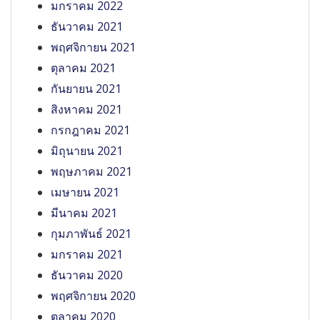
มกราคม 2022
ธันวาคม 2021
พฤศจิกายน 2021
ตุลาคม 2021
กันยายน 2021
สิงหาคม 2021
กรกฎาคม 2021
มิถุนายน 2021
พฤษภาคม 2021
เมษายน 2021
มีนาคม 2021
กุมภาพันธ์ 2021
มกราคม 2021
ธันวาคม 2020
พฤศจิกายน 2020
ตุลาคม 2020