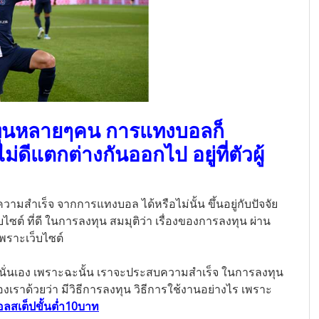
ุนหลายๆคน การแทงบอลก็
่ดีแตกต่างกันออกไป อยู่ที่ตัวผู้
สำเร็จ จากการแทงบอล ได้หรือไม่นั้น ขึ้นอยู่กับปัจจัย
ต์ ที่ดี ในการลงทุน สมมุติว่า เรื่องของการลงทุน ผ่าน
พราะเว็บไซต์
นั่นเอง เพราะฉะนั้น เราจะประสบความสำเร็จ ในการลงทุน
ของเราด้วยว่า มีวิธีการลงทุน วิธีการใช้งานอย่างไร
เพราะ
ลสเต็ปขั้นต่ำ10บาท