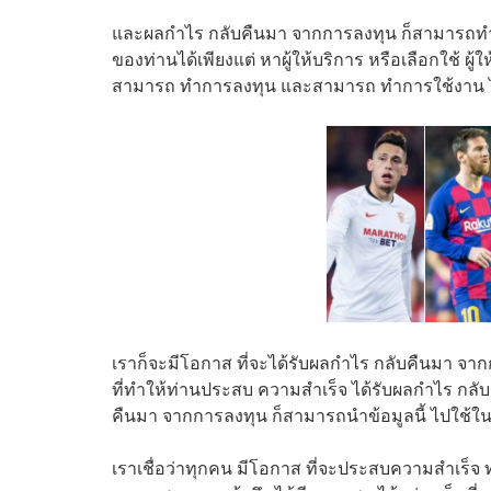
และผลกำไร กลับคืนมา จากการลงทุน ก็สามารถ
ของท่านได้เพียงแต่ หาผู้ให้บริการ หรือเลือกใช้ ผู
สามารถ ทำการลงทุน และสามารถ ทำการใช้งาน ได้
เราก็จะมีโอกาส ที่จะได้รับผลกำไร กลับคืนมา จากก
ที่ทำให้ท่านประสบ ความสำเร็จ ได้รับผลกำไร กลั
คืนมา จากการลงทุน ก็สามารถนำข้อมูลนี้ ไปใช้ใ
เราเชื่อว่าทุกคน มีโอกาส ที่จะประสบความสำเร็จ