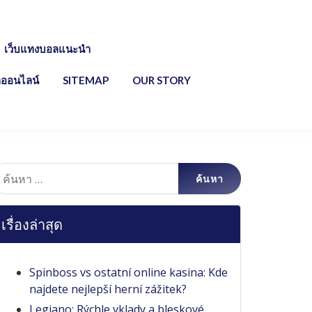
เว็บแทงบอลแนะนำ
ลออนไลน์
SITEMAP
OUR STORY
้นหา
หรับ:
เรื่องล่าสุด
Spinboss vs ostatní online kasina: Kde
najdete nejlepší herní zážitek?
Legiano: Rýchle vklady a bleskové