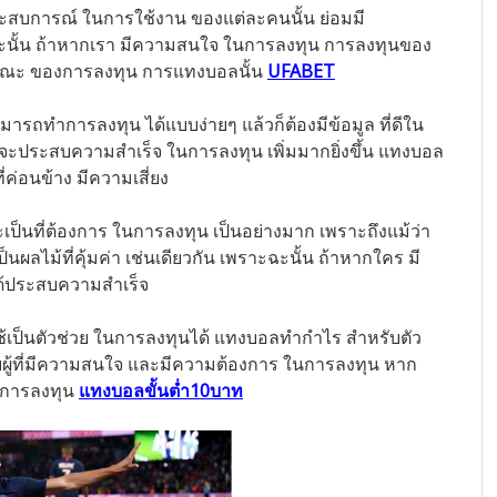
สบการณ์ ในการใช้งาน ของแต่ละคนนั้น ย่อมมี
ฉะนั้น ถ้าหากเรา มีความสนใจ ในการลงทุน การลงทุนของ
กษณะ ของการลงทุน การแทงบอลนั้น
UFABET
รถทำการลงทุน ได้แบบง่ายๆ แล้วก็ต้องมีข้อมูล ที่ดีใน
่จะประสบความสำเร็จ ในการลงทุน เพิ่มมากยิ่งขึ้น
แทงบอล
่ค่อนข้าง มีความเสี่ยง
ะเป็นที่ต้องการ ในการลงทุน เป็นอย่างมาก เพราะถึงแม้ว่า
เป็นผลไม้ที่คุ้มค่า เช่นเดียวกัน เพราะฉะนั้น ถ้าหากใคร มี
้ประสบความสำเร็จ
เป็นตัวช่วย ในการลงทุนได้
แทงบอลทำกำไร สำหรับตัว
ผู้ที่มีความสนใจ และมีความต้องการ ในการลงทุน หาก
 การลงทุน
แทงบอลขั้นต่ำ10บาท