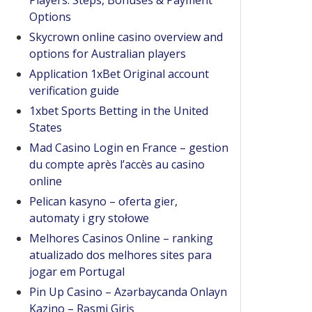
Players: Steps, Bonuses & Payment
Options
Skycrown online casino overview and
options for Australian players
Application 1xBet Original account
verification guide
1xbet Sports Betting in the United
States
Mad Casino Login en France – gestion
du compte après l’accès au casino
online
Pelican kasyno – oferta gier,
automaty i gry stołowe
Melhores Casinos Online – ranking
atualizado dos melhores sites para
jogar em Portugal
Pin Up Casino – Azərbaycanda Onlayn
Kazino – Rəsmi Giriş