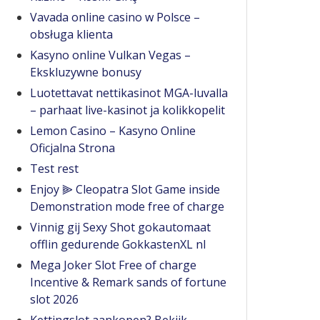
Vavada online casino w Polsce –
obsługa klienta
Kasyno online Vulkan Vegas –
Ekskluzywne bonusy
Luotettavat nettikasinot MGA-luvalla
– parhaat live-kasinot ja kolikkopelit
Lemon Casino – Kasyno Online
Oficjalna Strona
Test rest
Enjoy ⫸ Cleopatra Slot Game inside
Demonstration mode free of charge
Vinnig gij Sexy Shot gokautomaat
offlin gedurende GokkastenXL nl
Mega Joker Slot Free of charge
Incentive & Remark sands of fortune
slot 2026