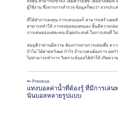
ลงทุน สามารถเข้าถึง ได้มีความสุข ได้อย่างเต็มที่ 
ผู้ใช้งาน ซึ่งจากการสำรวจ ข้อมูลก็พบว่า
จากประส
ที่ได้ทำการลงทุน การแทงบอลก็ สามารถสร้างผลลัพธ์ที
สามารถทำให้ การลงทุนของตนเอง นั้นมีความปลอด
การ
เล่นของแต่ละคน
มีจุดประสงค์ ในการเล่นที่ ไ
สมมุติว่าท่านมีความ ต้องการทางการเล่นเพื่อ คว
ถ้าไม่ ได้คาดหวังผล กำไร ถ้าบางคนต้องการ ผลก
ไม่สามารถทำการ วิเคราะห์บอลได้ทำให้ เกิดความร
Previous
แทงบอลค่าน้ำที่ต้องรู้ ที่มีการเล่น
นันบอลหลายรูปแบบ