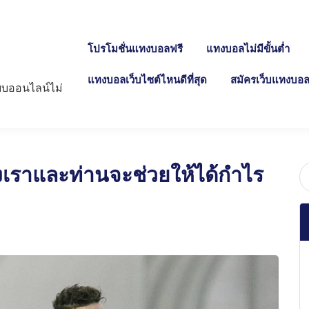
โปรโมชั่นแทงบอลฟรี
แทงบอลไม่มีขั้นต่ำ
แทงบอลเว็บไซต์ไหนดีที่สุด
สมัครเว็บแทงบอ
บบออนไลน์ไม่
ราและท่านจะช่วยให้ได้กำไร
ค
สำ