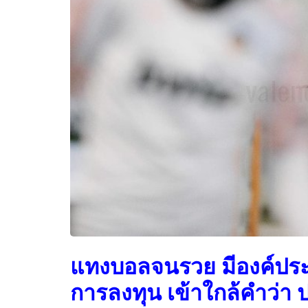
แทงบอลจนรวย มีองค์ประก
การลงทุน เข้าใกล้คำว่า