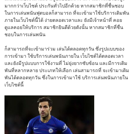
มากกว่าเว็บไซต์ ประกันทั่วไปอีกด้วย หากสมาชิกที่ชื่นชอบ
ในการเล่นพนันฟุตบอลก็สามารถ ที่จะเข้ามาใช้บริการเดิมพัน
ภายในเว็บไซต์นี้ได้ ง่ายตลอดเวลาและ ยังมีเจ้าหน้าที่ คอย
ดูแลคอยให้บริการ สมาชิกยินดีด้วยดังนั้น หากสมาชิกที่ชื่น
ชอบในการเล่นพนัน
ก็สามารถที่จะเข้ามาร่วม เล่นได้ตลอดทุกวัน ซึ่งรูปแบบของ
การเข้ามา ใช้บริการเล่นพนันภายใน เว็บไซต์ได้ตลอดเวลา
และยังมีรูปแบบการใช้งานที่ ไม่ยุ่งยากซับซ้อน และมีการเดิม
พันที่หลากหลาย ประเภทให้เลือก เล่นสามารถที่ จะเข้ามาเดิม
พันได้ตลอดทุกวัน ซึ่งในการเข้ามาใช้ บริการเล่นพนันภายใน
เว็บไซต์นี้