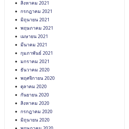
สิงหาคม 2021
กรกฎาคม 2021
มิถุนายน 2021
พฤษภาคม 2021
เมษายน 2021
มีนาคม 2021
กุมภาพันธ์ 2021
มกราคม 2021
ธันวาคม 2020
พฤศจิกายน 2020
ตุลาคม 2020
กันยายน 2020
สิงหาคม 2020
กรกฎาคม 2020
มิถุนายน 2020
พฤษภาคม 2020