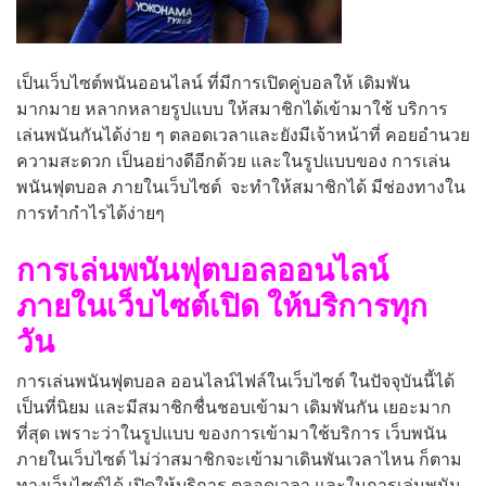
เป็นเว็บไซต์พนันออนไลน์ ที่มีการเปิดคู่บอลให้ เดิมพัน
มากมาย หลากหลายรูปแบบ ให้สมาชิกได้เข้ามาใช้ บริการ
เล่นพนันกันได้ง่าย ๆ ตลอดเวลาและยังมีเจ้าหน้าที่ คอยอำนวย
ความสะดวก เป็นอย่างดีอีกด้วย และในรูปแบบของ การเล่น
พนันฟุตบอล ภายในเว็บไซต์ จะทำให้สมาชิกได้ มีช่องทางใน
การทำกำไรได้ง่ายๆ
การเล่นพนันฟุตบอลออนไลน์
ภายในเว็บไซต์เปิด ให้บริการทุก
วัน
การเล่นพนันฟุตบอล ออนไลน์ไฟล์ในเว็บไซต์ ในปัจจุบันนี้ได้
เป็นที่นิยม และมีสมาชิกชื่นชอบเข้ามา เดิมพันกัน เยอะมาก
ที่สุด เพราะว่าในรูปแบบ ของการเข้ามาใช้บริการ เว็บพนัน
ภายในเว็บไซต์ ไม่ว่าสมาชิกจะเข้ามาเดินพันเวลาไหน ก็ตาม
ทางเว็บไซต์ได้ เปิดให้บริการ ตลอดเวลา และในการเล่นพนัน