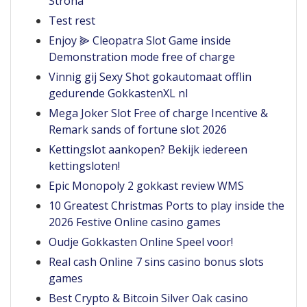
Strona
Test rest
Enjoy ⫸ Cleopatra Slot Game inside
Demonstration mode free of charge
Vinnig gij Sexy Shot gokautomaat offlin
gedurende GokkastenXL nl
Mega Joker Slot Free of charge Incentive &
Remark sands of fortune slot 2026
Kettingslot aankopen? Bekijk iedereen
kettingsloten!
Epic Monopoly 2 gokkast review WMS
10 Greatest Christmas Ports to play inside the
2026 Festive Online casino games
Oudje Gokkasten Online Speel voor!
Real cash Online 7 sins casino bonus slots
games
Best Crypto & Bitcoin Silver Oak casino