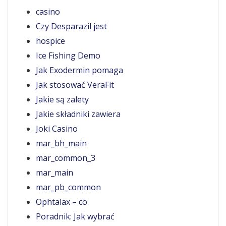
casino
Czy Desparazil jest
hospice
Ice Fishing Demo
Jak Exodermin pomaga
Jak stosować VeraFit
Jakie są zalety
Jakie składniki zawiera
Joki Casino
mar_bh_main
mar_common_3
mar_main
mar_pb_common
Ophtalax – co
Poradnik: Jak wybrać