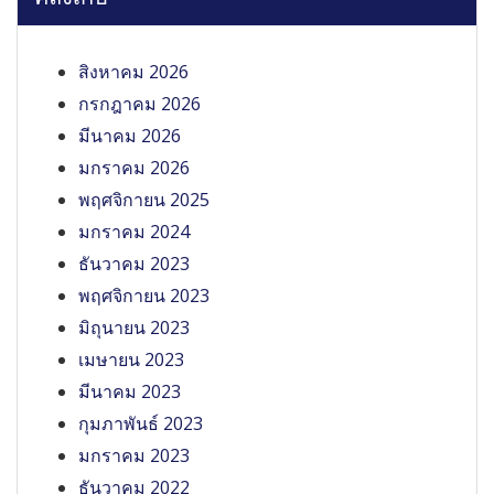
สิงหาคม 2026
กรกฎาคม 2026
มีนาคม 2026
มกราคม 2026
พฤศจิกายน 2025
มกราคม 2024
ธันวาคม 2023
พฤศจิกายน 2023
มิถุนายน 2023
เมษายน 2023
มีนาคม 2023
กุมภาพันธ์ 2023
มกราคม 2023
ธันวาคม 2022