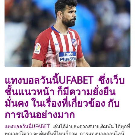
แทงบอลวันนี้UFABET ซึ่งเว็บ
ชั้นแนวหน้า ก็มีความยั่งยืน
มั่นคง ในเรื่องที่เกี่ยวข้อง กับ
การเงินอย่างมาก
แทงบอลวันนี้UFABET
เล่นได้ง่ายสะดวกสบายเดิมพัน ได้ทุกที่
ทุกเวลาไม่ว่า จะเดิมพันที่ไหนก็ตาม การแทงบอลออนไลน์