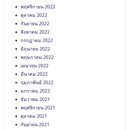
พฤศจิกายน 2022
ตุลาคม 2022
กันยายน 2022
สิงหาคม 2022
กรกฎาคม 2022
มิถุนายน 2022
พฤษภาคม 2022
เมษายน 2022
มีนาคม 2022
กุมภาพันธ์ 2022
มกราคม 2022
ธันวาคม 2021
พฤศจิกายน 2021
ตุลาคม 2021
กันยายน 2021