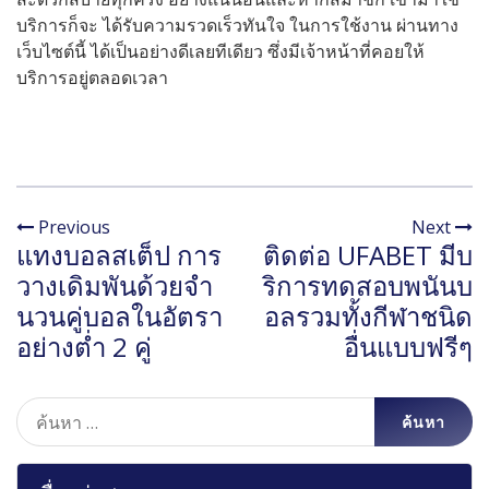
บริการก็จะ ได้รับความรวดเร็วทันใจ ในการใช้งาน ผ่านทาง
เว็บไซต์นี้ ได้เป็นอย่างดีเลยทีเดียว ซึ่งมีเจ้าหน้าที่คอยให้
บริการอยู่ตลอดเวลา
Previous
Next
แทงบอลสเต็ป การ
ติดต่อ UFABET มีบ
วางเดิมพันด้วยจำ
ริการทดสอบพนันบ
นวนคู่บอลในอัตรา
อลรวมทั้งกีฬาชนิด
อย่างต่ำ 2 คู่
อื่นแบบฟรีๆ
ค้นหา
สำหรับ: