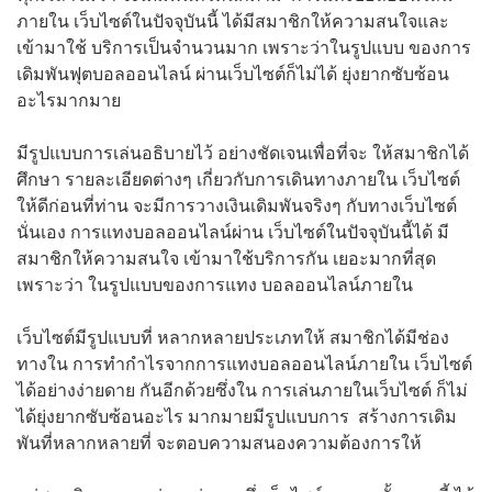
ภายใน เว็บไซต์ในปัจจุบันนี้ ได้มีสมาชิกให้ความสนใจและ
เข้ามาใช้ บริการเป็นจำนวนมาก เพราะว่าในรูปแบบ ของการ
เดิมพันฟุตบอลออนไลน์ ผ่านเว็บไซต์ก็ไม่ได้ ยุ่งยากซับซ้อน
อะไรมากมาย
มีรูปแบบการเล่นอธิบายไว้ อย่างชัดเจนเพื่อที่จะ ให้สมาชิกได้
ศึกษา รายละเอียดต่างๆ เกี่ยวกับการเดินทางภายใน เว็บไซต์
ให้ดีก่อนที่ท่าน จะมีการวางเงินเดิมพันจริงๆ กับทางเว็บไซต์
นั่นเอง การแทงบอลออนไลน์ผ่าน เว็บไซต์ในปัจจุบันนี้ได้ มี
สมาชิกให้ความสนใจ เข้ามาใช้บริการกัน เยอะมากที่สุด
เพราะว่า ในรูปแบบของการแทง บอลออนไลน์ภายใน
เว็บไซต์มีรูปแบบที่ หลากหลายประเภทให้ สมาชิกได้มีช่อง
ทางใน การทำกำไรจากการแทงบอลออนไลน์ภายใน เว็บไซต์
ได้อย่างง่ายดาย กันอีกด้วยซึ่งใน การเล่นภายในเว็บไซต์ ก็ไม่
ได้ยุ่งยากซับซ้อนอะไร มากมายมีรูปแบบการ
สร้างการเดิม
พันที่หลากหลายที่ จะตอบความสนองความต้องการให้