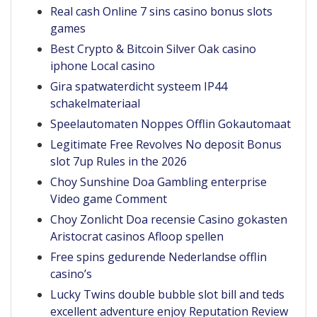
Real cash Online 7 sins casino bonus slots
games
Best Crypto & Bitcoin Silver Oak casino
iphone Local casino
Gira spatwaterdicht systeem IP44
schakelmateriaal
Speelautomaten Noppes Offlin Gokautomaat
Legitimate Free Revolves No deposit Bonus
slot 7up Rules in the 2026
Choy Sunshine Doa Gambling enterprise
Video game Comment
Choy Zonlicht Doa recensie Casino gokasten
Aristocrat casinos Afloop spellen
Free spins gedurende Nederlandse offlin
casino’s
Lucky Twins double bubble slot bill and teds
excellent adventure enjoy Reputation Review