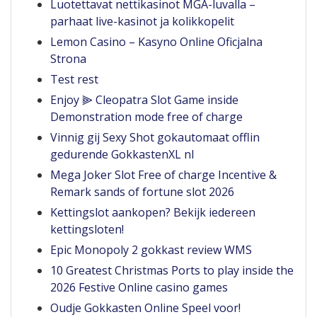
Luotettavat nettikasinot MGA-luvalla –
parhaat live-kasinot ja kolikkopelit
Lemon Casino – Kasyno Online Oficjalna
Strona
Test rest
Enjoy ⫸ Cleopatra Slot Game inside
Demonstration mode free of charge
Vinnig gij Sexy Shot gokautomaat offlin
gedurende GokkastenXL nl
Mega Joker Slot Free of charge Incentive &
Remark sands of fortune slot 2026
Kettingslot aankopen? Bekijk iedereen
kettingsloten!
Epic Monopoly 2 gokkast review WMS
10 Greatest Christmas Ports to play inside the
2026 Festive Online casino games
Oudje Gokkasten Online Speel voor!