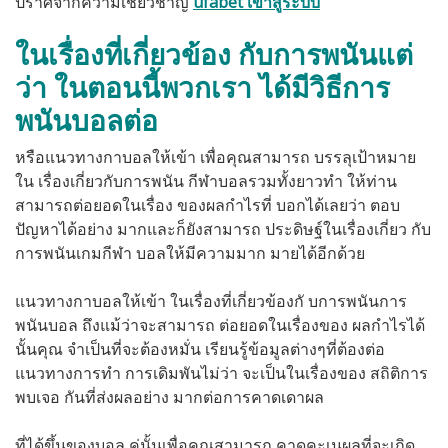
ปราศจากความเชี่ยวชาญ
ufabet เข้าสู่ระบบ
ในเรื่องที่เกี่ยวข้อง กับการพนันแต่
ว่า ในตอนนี้พวกเรา ได้มีวิธีการ
พนันบอลต่อ
หรือแนวทางกาบอลให้เข้า เพื่อคุณสามารถ บรรลุเป้าหมาย
ใน เรื่องเกี่ยวกับการพนัน กีฬาบอลรวมทั้งยาวทำ ให้ท่าน
สามารถต่อยอดในเรื่อง ของผลกำไรที่ บอกได้เลยว่า ตอบ
ปัญหาได้อย่าง มากและก็ยังสามารถ ประดิษฐ์ในเรื่องเกี่ยว กับ
การพนันเกมกีฬา บอลให้มีความมาก มายได้อีกด้วย
แนวทางกาบอลให้เข้า ในเรื่องที่เกี่ยวข้องกั บการพนันการ
พนันบอล ถึงแม้ว่าจะสามารถ ต่อยอดในเรื่องของ ผลกำไรได้
นั้นคุณ จำเป็นที่จะต้องหมั่น เรียนรู้ข้อมูลต่างๆที่ต้องต่อ
แนวทางการทำ การเดิมพันไม่ว่า จะเป็นในเรื่องของ สถิติการ
พบเจอ กันที่ส่งผลอย่าง มากต่อการคาดเดาผล
ที่ได้ขึ้นของบอล คู่นั้นเพื่อคุณสามารถ คาดคะเนผลที่จะเกิด