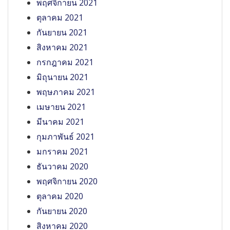
พฤศจิกายน 2021
ตุลาคม 2021
กันยายน 2021
สิงหาคม 2021
กรกฎาคม 2021
มิถุนายน 2021
พฤษภาคม 2021
เมษายน 2021
มีนาคม 2021
กุมภาพันธ์ 2021
มกราคม 2021
ธันวาคม 2020
พฤศจิกายน 2020
ตุลาคม 2020
กันยายน 2020
สิงหาคม 2020