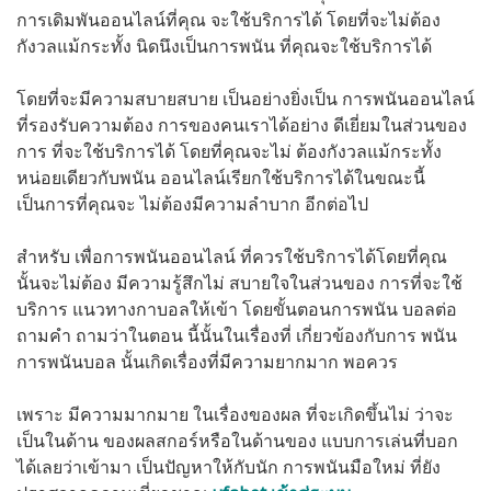
การเดิมพันออนไลน์ที่คุณ จะใช้บริการได้ โดยที่จะไม่ต้อง
กังวลแม้กระทั้ง นิดนึงเป็นการพนัน ที่คุณจะใช้บริการได้
โดยที่จะมีความสบายสบาย เป็นอย่างยิ่งเป็น การพนันออนไลน์
ที่รองรับความต้อง การของคนเราได้อย่าง ดีเยี่ยมในส่วนของ
การ ที่จะใช้บริการได้ โดยที่คุณจะไม่ ต้องกังวลแม้กระทั้ง
หน่อยเดียวกับพนัน ออนไลน์เรียกใช้บริการได้ในขณะนี้
เป็นการที่คุณจะ ไม่ต้องมีความลำบาก อีกต่อไป
สำหรับ เพื่อการพนันออนไลน์ ที่ควรใช้บริการได้โดยที่คุณ
นั้นจะไม่ต้อง มีความรู้สึกไม่ สบายใจในส่วนของ การที่จะใช้
บริการ แนวทางกาบอลให้เข้า โดยขั้นตอนการพนัน บอลต่อ
ถามคำ ถามว่าในตอน นี้นั้นในเรื่องที่ เกี่ยวข้องกับการ พนัน
การพนันบอล นั้นเกิดเรื่องที่มีความยากมาก พอควร
เพราะ มีความมากมาย ในเรื่องของผล ที่จะเกิดขึ้นไม่ ว่าจะ
เป็นในด้าน ของผลสกอร์หรือในด้านของ แบบการเล่นที่บอก
ได้เลยว่าเข้ามา เป็นปัญหาให้กับนัก การพนันมือใหม่ ที่ยัง