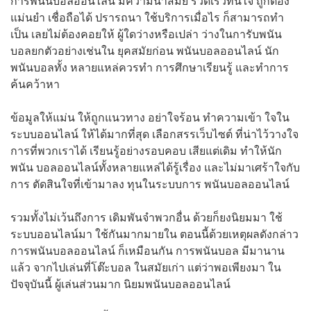
การพนันบอลออนไลน์ มีความนำสมัย รวดเร็วทันใจ ถูกต้อง
แม่นยำ เชื่อถือได้ ปรารถนา ใช้บริการเมื่อไร ก็สามารถทำ
เป็น เลยไม่ต้องคอยให้ ผู้ใดว่างหรือเปล่า ว่างในการับพนัน
บอลยกตัวอย่างเช่นใน ยุคสมัยก่อน พนันบอลออนไลน์ นัก
พนันบอลทั้ง หลายแหล่ควรทำ การศึกษาเรียนรู้ และทำการ
ค้นคว้าหา
ข้อมูลให้แม่น ให้ถูกแนวทาง อย่าใจร้อน ทำความเข้า ใจใน
ระบบออนไลน์ ให้ได้มากที่สุด เลือกสรรเว็บไซต์ ที่น่าไว้วางใจ
การที่พวกเราได้ เรียนรู้อย่างรอบคอบ เสียแต่เดิม ทำให้นัก
พนัน บอลออนไลน์ทั้งหลายแหล่ได้รู้เรื่อง และไม่มาเศร้าใจกับ
การ ตัดสินใจที่เข้ามาลง ทุนในระบบการ พนันบอลออนไลน์
รวมทั้งไม่เว้นถึงการ เดิมพันจำพวกอื่น ด้วยก็ยงนิยมมา ใช้
ระบบออนไลน์มา ใช้กันมากมายใน ตอนนี้ด้วยเหตุผลดังกล่าว
การพนันบอลออนไลน์ ก็เหมือนกัน การพนันบอล มีมานาน
แล้ว จากไปเล่นที่โต๊ะบอล ในสมัยเก่า แต่ว่าพอเพียงมา ใน
ปัจจุบันนี้ ผู้เล่นส่วนมาก นิยมพนันบอลออนไลน์