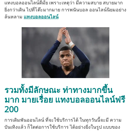
แทงบอลออนไลน์ดีมั้ย เพราะเหตุว่า มีความสบาย สบายมาก
ยิ่งกว่าเดิน ไปที่โต๊ะมากมาย การพนันบอล ออนไลน์นิยมอย่าง
ล้นหลาม
แทงบอลออนไลน์
รวมทั้งมีลักษณะ ท่าทางมากขึ้น
มาก มายเรื่อย แทง​บอล​ออนไลน์​ฟรี​
200​
การเดิมพันออนไลน์ ที่จะใช้บริการได้ ในทุกวันนี้จะมี ความ
บันเทิงแล้ว ก็ใดต่อการใช้บริการ ได้อย่างยิ่งในรูป แบบของ