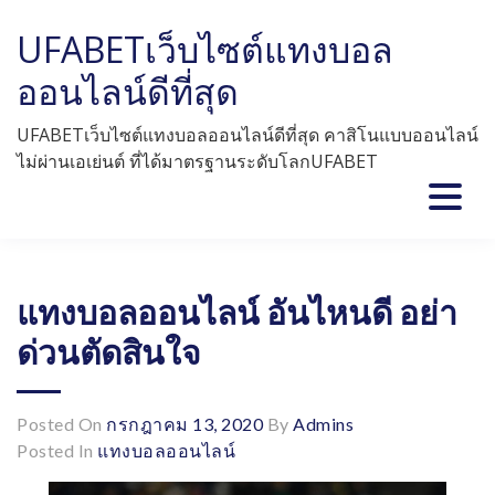
Skip
UFABETเว็บไซต์แทงบอล
to
content
ออนไลน์ดีที่สุด
UFABETเว็บไซต์แทงบอลออนไลน์ดีที่สุด คาสิโนแบบออนไลน์
ไม่ผ่านเอเย่นต์ ที่ได้มาตรฐานระดับโลกUFABET
แทงบอลออนไลน์ อันไหนดี อย่า
ด่วนตัดสินใจ
Posted On
กรกฎาคม 13, 2020
By
Admins
Posted In
แทงบอลออนไลน์