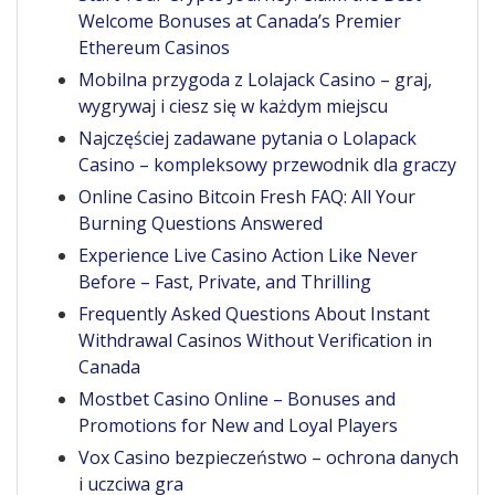
Welcome Bonuses at Canada’s Premier
Ethereum Casinos
Mobilna przygoda z Lolajack Casino – graj,
wygrywaj i ciesz się w każdym miejscu
Najczęściej zadawane pytania o Lolapack
Casino – kompleksowy przewodnik dla graczy
Online Casino Bitcoin Fresh FAQ: All Your
Burning Questions Answered
Experience Live Casino Action Like Never
Before – Fast, Private, and Thrilling
Frequently Asked Questions About Instant
Withdrawal Casinos Without Verification in
Canada
Mostbet Casino Online – Bonuses and
Promotions for New and Loyal Players
Vox Casino bezpieczeństwo – ochrona danych
i uczciwa gra