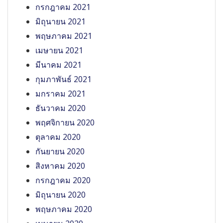
กรกฎาคม 2021
มิถุนายน 2021
พฤษภาคม 2021
เมษายน 2021
มีนาคม 2021
กุมภาพันธ์ 2021
มกราคม 2021
ธันวาคม 2020
พฤศจิกายน 2020
ตุลาคม 2020
กันยายน 2020
สิงหาคม 2020
กรกฎาคม 2020
มิถุนายน 2020
พฤษภาคม 2020