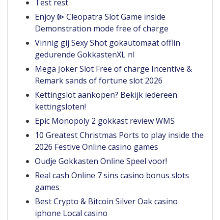
Test rest
Enjoy ⫸ Cleopatra Slot Game inside
Demonstration mode free of charge
Vinnig gij Sexy Shot gokautomaat offlin
gedurende GokkastenXL nl
Mega Joker Slot Free of charge Incentive &
Remark sands of fortune slot 2026
Kettingslot aankopen? Bekijk iedereen
kettingsloten!
Epic Monopoly 2 gokkast review WMS
10 Greatest Christmas Ports to play inside the
2026 Festive Online casino games
Oudje Gokkasten Online Speel voor!
Real cash Online 7 sins casino bonus slots
games
Best Crypto & Bitcoin Silver Oak casino
iphone Local casino