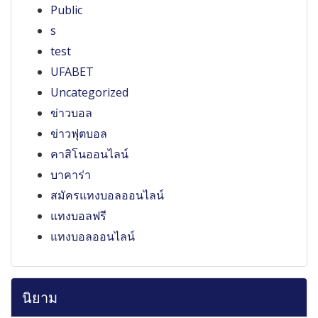
Public
s
test
UFABET
Uncategorized
ข่าวบอล
ข่าวฟุตบอล
คาสิโนออนไลน์
บาคาร่า
สมัครแทงบอลออนไลน์
แทงบอลฟรี
แทงบอลออนไลน์
นิยาม