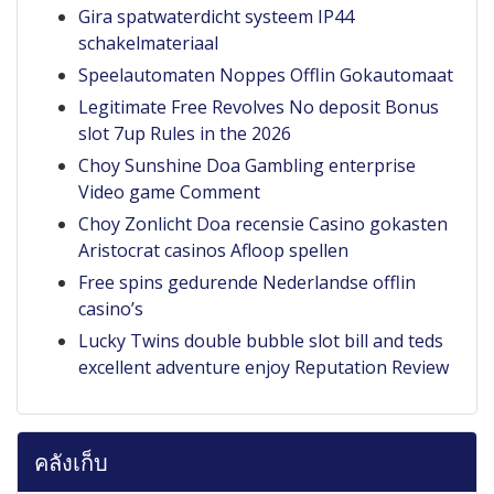
Gira spatwaterdicht systeem IP44
schakelmateriaal
Speelautomaten Noppes Offlin Gokautomaat
Legitimate Free Revolves No deposit Bonus
slot 7up Rules in the 2026
Choy Sunshine Doa Gambling enterprise
Video game Comment
Choy Zonlicht Doa recensie Casino gokasten
Aristocrat casinos Afloop spellen
Free spins gedurende Nederlandse offlin
casino’s
Lucky Twins double bubble slot bill and teds
excellent adventure enjoy Reputation Review
คลังเก็บ