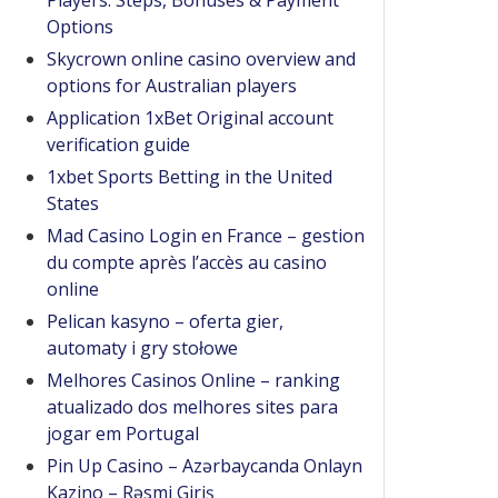
Players: Steps, Bonuses & Payment
Options
Skycrown online casino overview and
options for Australian players
Application 1xBet Original account
verification guide
1xbet Sports Betting in the United
States
Mad Casino Login en France – gestion
du compte après l’accès au casino
online
Pelican kasyno – oferta gier,
automaty i gry stołowe
Melhores Casinos Online – ranking
atualizado dos melhores sites para
jogar em Portugal
Pin Up Casino – Azərbaycanda Onlayn
Kazino – Rəsmi Giriş