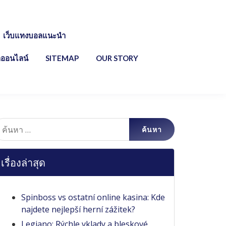
เว็บแทงบอลแนะนำ
ลออนไลน์
SITEMAP
OUR STORY
้นหา
หรับ:
เรื่องล่าสุด
Spinboss vs ostatní online kasina: Kde
najdete nejlepší herní zážitek?
Legiano: Rýchle vklady a bleskové