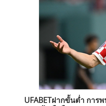
UFABETฝากขั้นต่ำ การพ