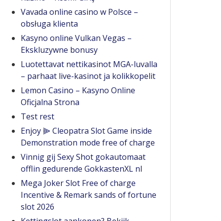
Vavada online casino w Polsce –
obsługa klienta
Kasyno online Vulkan Vegas –
Ekskluzywne bonusy
Luotettavat nettikasinot MGA-luvalla
– parhaat live-kasinot ja kolikkopelit
Lemon Casino – Kasyno Online
Oficjalna Strona
Test rest
Enjoy ⫸ Cleopatra Slot Game inside
Demonstration mode free of charge
Vinnig gij Sexy Shot gokautomaat
offlin gedurende GokkastenXL nl
Mega Joker Slot Free of charge
Incentive & Remark sands of fortune
slot 2026