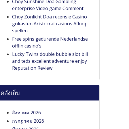
Choy Sunshine Doa Gambling
enterprise Video game Comment
Choy Zonlicht Doa recensie Casino
gokasten Aristocrat casinos Afloop
spellen
Free spins gedurende Nederlandse
offlin casino’s
Lucky Twins double bubble slot bill
and teds excellent adventure enjoy
Reputation Review
คลังเก็บ
สิงหาคม 2026
กรกฎาคม 2026