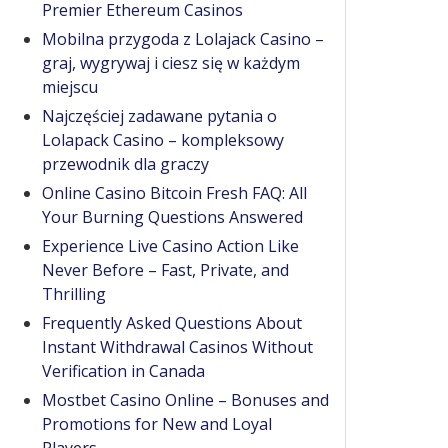
Premier Ethereum Casinos
Mobilna przygoda z Lolajack Casino –
graj, wygrywaj i ciesz się w każdym
miejscu
Najczęściej zadawane pytania o
Lolapack Casino – kompleksowy
przewodnik dla graczy
Online Casino Bitcoin Fresh FAQ: All
Your Burning Questions Answered
Experience Live Casino Action Like
Never Before – Fast, Private, and
Thrilling
Frequently Asked Questions About
Instant Withdrawal Casinos Without
Verification in Canada
Mostbet Casino Online – Bonuses and
Promotions for New and Loyal