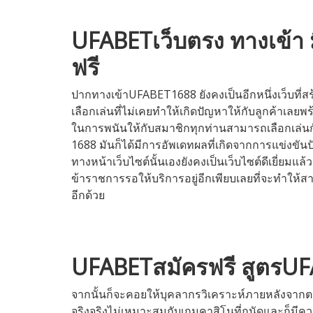
UFABETเว็บตรง ทางเข้า 
ฟรี
ปากทางเข้าUFABET1688 ยังคงเป็นอีกหนึ่งเว็บที่สร
เลือกเล่นที่ไม่เคยทำให้เกิดปัญหาให้กับลูกค้าเลยพร
ในการพนันให้กับสมาชิกทุกท่านสามารถเลือกเล่นกันไ
1688 มันก็ได้มีการอัพเดทผลที่เกิดจากการแข่งขันป
ทางหน้าเว็บไซต์นั้นเองยังคงเป็นเว็บไซต์ดีเยี่ยมแล้ว
ข้าราชการรอให้บริการอยู่อีกเพียบเลยที่จะทำให้ส
อีกด้วย
UFABETสมัครฟรี สูตรU
จากนั้นก็จะคอยให้บุคลากรวิเคราะห์ภายหลังจากต
จริงจริงไม่เหมาะสมกับเกมคาสิโนที่ถนัดและก็มีค