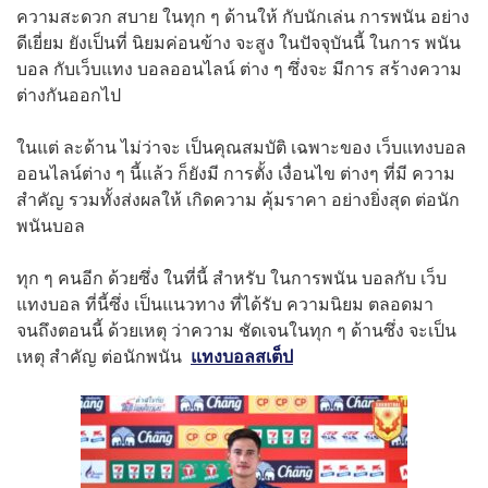
ความสะดวก สบาย ในทุก ๆ ด้านให้ กับนักเล่น การพนัน อย่าง
ดีเยี่ยม
ยังเป็นที่ นิยมค่อนข้าง จะสูง ในปัจจุบันนี้ ในการ พนัน
บอล กับเว็บแทง บอลออนไลน์ ต่าง ๆ ซึ่งจะ มีการ สร้างความ
ต่างกันออกไป
ในแต่ ละด้าน ไม่ว่าจะ เป็นคุณสมบัติ เฉพาะของ เว็บแทงบอล
ออนไลน์ต่าง ๆ นี้แล้ว ก็ยังมี การตั้ง เงื่อนไข ต่างๆ ที่มี ความ
สำคัญ รวมทั้งส่งผลให้ เกิดความ คุ้มราคา อย่างยิ่งสุด ต่อนัก
พนันบอล
ทุก ๆ คนอีก ด้วยซึ่ง ในที่นี้ สำหรับ ในการพนัน บอลกับ เว็บ
แทงบอล ที่นี้ซึ่ง เป็นแนวทาง ที่ได้รับ ความนิยม ตลอดมา
จนถึงตอนนี้ ด้วยเหตุ ว่าความ ชัดเจนในทุก ๆ ด้านซึ่ง จะเป็น
เหตุ สำคัญ ต่อนักพนัน
แทงบอลสเต็ป