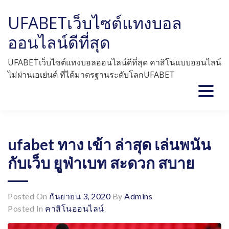
Skip
UFABETเว็บไซต์แทงบอล
to
content
ออนไลน์ดีที่สุด
UFABETเว็บไซต์แทงบอลออนไลน์ดีที่สุด คาสิโนแบบออนไลน์
ไม่ผ่านเอเย่นต์ ที่ได้มาตรฐานระดับโลกUFABET
ufabet ทาง เข้า ล่าสุด เล่นพนัน
กับเว็บ ยูฟ่าเบท สะดวก สบาย
Posted On
กันยายน 3, 2020
By
Admins
Posted In
คาสิโนออนไลน์