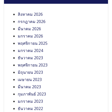
สิงหาคม 2026
กรกฎาคม 2026
มีนาคม 2026
มกราคม 2026
พฤศจิกายน 2025
มกราคม 2024
ธันวาคม 2023
พฤศจิกายน 2023
มิถุนายน 2023
เมษายน 2023
มีนาคม 2023
กุมภาพันธ์ 2023
มกราคม 2023
ธันวาคม 2022