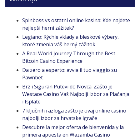
Spinboss vs ostatní online kasina: Kde najdete
nejlepší herní zážitek?
Legiano: Rýchle vklady a bleskové výbery,
ktoré zmenia váš herný zážitok
A Real‑World Journey Through the Best
Bitcoin Casino Experience
Da zero a esperto: avvia il tuo viaggio su
Pawnbet
Brz i Siguran Putevi do Novca: Zašto je
Westace Casino Vaš Najbolji Izbor za Plaćanja
i Isplate
7 ključnih razloga zašto je ovaj online casino
najbolji izbor za hrvatske igrače
Descubre la mejor oferta de bienvenida y la
primera apuesta en Wazamba Casino