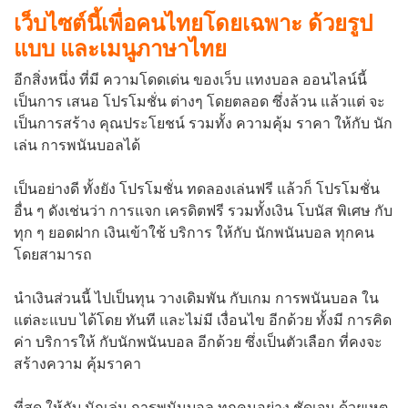
เว็บไซต์นี้เพื่อคนไทยโดยเฉพาะ ด้วยรูป
แบบ และเมนูภาษาไทย
อีกสิ่งหนึ่ง ที่มี ความโดดเด่น ของเว็บ แทงบอล ออนไลน์นี้
เป็นการ เสนอ โปรโมชั่น ต่างๆ โดยตลอด ซึ่งล้วน แล้วแต่ จะ
เป็นการสร้าง คุณประโยชน์ รวมทั้ง ความคุ้ม ราคา ให้กับ นัก
เล่น การพนันบอลได้
เป็นอย่างดี ทั้งยัง โปรโมชั่น ทดลองเล่นฟรี แล้วก็ โปรโมชั่น
อื่น ๆ ดังเช่นว่า การแจก เครดิตฟรี รวมทั้งเงิน โบนัส พิเศษ กับ
ทุก ๆ ยอดฝาก เงินเข้าใช้ บริการ ให้กับ นักพนันบอล ทุกคน
โดยสามารถ
นำเงินส่วนนี้ ไปเป็นทุน วางเดิมพัน กับเกม การพนันบอล ใน
แต่ละแบบ ได้โดย ทันที และไม่มี เงื่อนไข อีกด้วย ทั้งมี การคิด
ค่า บริการให้ กับนักพนันบอล อีกด้วย ซึ่งเป็นตัวเลือก ที่คงจะ
สร้างความ คุ้มราคา
ที่สุด ให้กับ นักเล่น การพนันบอล ทุกคนอย่าง ชัดเจน
ด้วยเหตุ