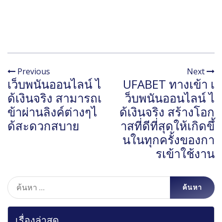
Previous
Next
เว็บพนันออนไลน์ ไ
UFABET ทางเข้า เ
ด้เงินจริง สามารถเ
ว็บพนันออนไลน์ ไ
ข้าผ่านลิงค์ต่างๆไ
ด้เงินจริง สร้างโอก
ด้สะดวกสบาย
าสที่ดีที่สุดให้เกิดขึ้
นในทุกครั้งของกา
รเข้าใช้งาน
ค้นหา
สำหรับ:
เรื่องล่าสุด