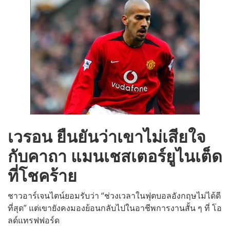
เวรอน ยืนยันว่าเขาไม่เสียใจ
กับคาถา แมนเชสเตอร์ยูไนเต็ด
ที่โชคร้าย
ชาวอาร์เจนไตน์ยอมรับว่า “ช่วงเวลาในฟุตบอลอังกฤษไม่ได้ดี
ที่สุด” แต่เขายังคงมองย้อนกลับไปในอาชีพการงานสั้น ๆ ที่ โอ
ลด์แทรฟฟอร์ด