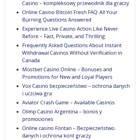
Casino – kompleksowy przewodnik dla graczy
Online Casino Bitcoin Fresh FAQ: All Your
Burning Questions Answered
Experience Live Casino Action Like Never
Before – Fast, Private, and Thrilling
Frequently Asked Questions About Instant
Withdrawal Casinos Without Verification in
Canada
Mostbet Casino Online – Bonuses and
Promotions for New and Loyal Players
Vox Casino bezpieczeństwo – ochrona danych
i uczciwa gra
Aviator Crash Game – Available Casinos
Olimp Casino Argentina – bonos y
promociones
Online casino Fontan – Bezpieczeństwo
danych i ochrona kont graczy