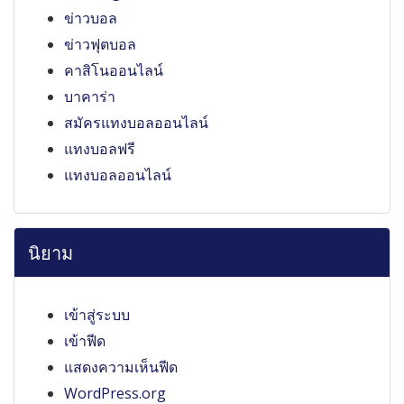
ข่าวบอล
ข่าวฟุตบอล
คาสิโนออนไลน์
บาคาร่า
สมัครแทงบอลออนไลน์
แทงบอลฟรี
แทงบอลออนไลน์
นิยาม
เข้าสู่ระบบ
เข้าฟีด
แสดงความเห็นฟีด
WordPress.org