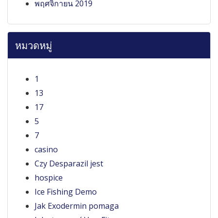
พฤศจิกายน 2019
หมวดหมู่
1
13
17
5
7
casino
Czy Desparazil jest
hospice
Ice Fishing Demo
Jak Exodermin pomaga