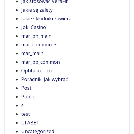
Jak stosować VeraFit
Jakie są zalety
Jakie składniki zawiera
Joki Casino
mar_bh_main
mar_common_3
mar_main
mar_pb_common
Ophtalax – co
Poradnik: Jak wybrać
Post
Public
s
test
UFABET
Uncategorized