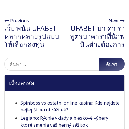
Previous
Next
เว็บ พนัน UFABET
UFABET บา คา ร่า
หลากหลายรูปแบบ
สูตรบาคาร่าที่นักพ
ให้เลือกลงทุน
นันต่างต้องการ
ค้นหา
สำหรับ:
เรื่องล่าสุด
Spinboss vs ostatní online kasina: Kde najdete
nejlepší herní zážitek?
Legiano: Rýchle vklady a bleskové výbery,
ktoré zmenia váš herný zážitok