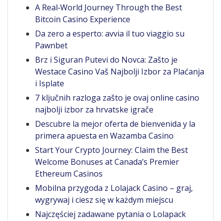
A Real‑World Journey Through the Best
Bitcoin Casino Experience
Da zero a esperto: avvia il tuo viaggio su
Pawnbet
Brz i Siguran Putevi do Novca: Zašto je
Westace Casino Vaš Najbolji Izbor za Plaćanja
i Isplate
7 ključnih razloga zašto je ovaj online casino
najbolji izbor za hrvatske igrače
Descubre la mejor oferta de bienvenida y la
primera apuesta en Wazamba Casino
Start Your Crypto Journey: Claim the Best
Welcome Bonuses at Canada’s Premier
Ethereum Casinos
Mobilna przygoda z Lolajack Casino – graj,
wygrywaj i ciesz się w każdym miejscu
Najczęściej zadawane pytania o Lolapack