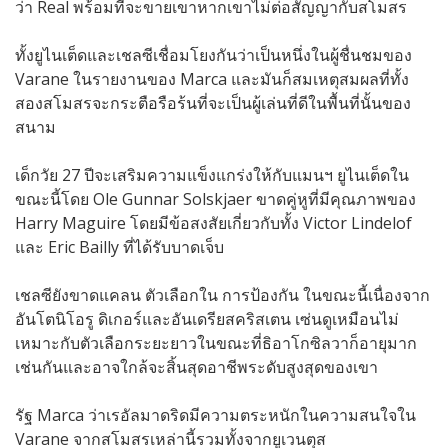
ว่า Real พร้อมที่จะขายเขาหากเขาไม่ต่อสัญญากับสโมสร
ทั้งยูไนเต็ดและเชลซีเชื่อมโยงกันว่าเป็นหนึ่งในผู้ชื่นชมของ
Varane ในรายงานของ Marca และมันก็สมเหตุสมผลที่ทั้ง
สองสโมสรจะกระตือรือร้นที่จะเป็นผู้เล่นที่ดีในพื้นที่นั้นของ
สนาม
เด็กวัย 27 ปีจะเสริมความแข็งแกร่งให้กับแมนฯ ยูไนเต็ดใน
ขณะนี้โดย Ole Gunnar Solskjaer ขาดคู่หูที่มีคุณภาพของ
Harry Maguire โดยมีข้อสงสัยเกี่ยวกับทั้ง Victor Lindelof
และ Eric Bailly ที่ได้รับบาดเจ็บ
เชลซียังขาดแคลน ตัวเลือกใน การป้องกัน ในขณะนี้เนื่องจาก
อันโตนิโอรู ดิเกอร์และอันเดรียสคริสเตน เซ่นดูเหมือนไม่
เหมาะกับตัวเลือกระยะยาวในขณะที่ธิอาโกซิลวาก็อายุมาก
เช่นกันและอาจใกล้จะสิ้นสุดอาชีพระดับสูงสุดของเขา
รัฐ Marca ว่าเรอัลมาดริดมีความตระหนักในความสนใจใน
Varane จากสโมสรเหล่านี้รวมทั้งจากยูเวนตุส