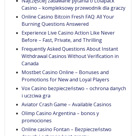
Najczęściej zadawane pytania o Lolapack
Casino – kompleksowy przewodnik dla graczy
Online Casino Bitcoin Fresh FAQ: All Your
Burning Questions Answered
Experience Live Casino Action Like Never
Before – Fast, Private, and Thrilling
Frequently Asked Questions About Instant
Withdrawal Casinos Without Verification in
Canada
Mostbet Casino Online – Bonuses and
Promotions for New and Loyal Players
Vox Casino bezpieczeństwo – ochrona danych
i uczciwa gra
Aviator Crash Game – Available Casinos
Olimp Casino Argentina – bonos y
promociones
Online casino Fontan – Bezpieczeństwo