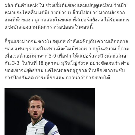
ผลัก ดันตำแหน่งใน ช่วงเริ่มต้นของแคมเปญดูเหมือน ว่าเป้า
หมายจะไหลลื่น แต่มีบางอย่าง เปลี่ยนไปอย่าง มากหลังจาก
เกมที่ห้าของ ฤดูกาลและในขณะ ที่สเปอร์สยังคง ได้รับผลการ
แข่งขันสองสามนัดการ ดร็อปออฟในตอนนี้
ก็รุนแรงมากจน ชาวโปรตุเกส กำลังเผชิญกับ ความเดือดดาล
ของ แฟน ๆ ของสโมสร แม้จะไม่มีพวกเขา อยู่ในสนาม ก็ตาม
เมื่อเวสต์ แฮมมาจาก 3-0 เพื่อทำ ให้สเปอร์สตะลึ งและเสมอ
กัน 3-3 ในวันที่ 18 ตุลาคม มูรินโญ่กังวล อย่างชัดเจนว่า ฝ่าย
ของเขาจะยุติธรรม แค่ไหนตลอดฤดูกาล ที่เหลือเขากระชับ
การป้องกันลด การบล็อกและ ภาวนาว่าการ ตอบโต้