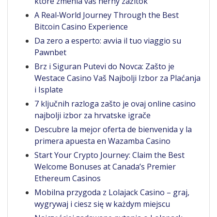
ktoré zmenia váš herný zážitok
A Real‑World Journey Through the Best
Bitcoin Casino Experience
Da zero a esperto: avvia il tuo viaggio su
Pawnbet
Brz i Siguran Putevi do Novca: Zašto je
Westace Casino Vaš Najbolji Izbor za Plaćanja
i Isplate
7 ključnih razloga zašto je ovaj online casino
najbolji izbor za hrvatske igrače
Descubre la mejor oferta de bienvenida y la
primera apuesta en Wazamba Casino
Start Your Crypto Journey: Claim the Best
Welcome Bonuses at Canada’s Premier
Ethereum Casinos
Mobilna przygoda z Lolajack Casino – graj,
wygrywaj i ciesz się w każdym miejscu