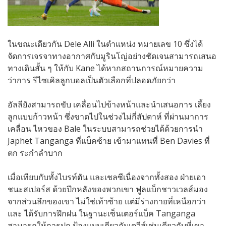
ในขณะเดียวกัน Dele Alli ในตำแหน่ง หมายเลข 10 ซึ่งได้
จัดการเจรจาทางอากาศกับมูรินโญ่อย่างชัดเจนสามารถเสนอ
ทางเดินสั้น ๆ ให้กับ Kane ได้หากสถานการณ์หมายความ
ว่าการ รีไซเคิลลูกบอลเป็นตัวเลือกที่ปลอดภัยกว่า
อัลลียังสามารถขับ เคลื่อนไปข้างหน้าและนำเสนอการ เลี้ยง
ลูกแบบก้าวหน้า ซึ่งขาดไปในช่วงไม่กี่สัปดาห์ ที่ผ่านมาการ
เคลื่อน ไหวของ Bale ในระบบสามารถช่วยได้ด้วยการนำ
Japhet Tanganga ที่แบ็คซ้าย เข้ามาแทนที่ Ben Davies ที่
ตก ระกำลำบาก
เมื่อเทียบกับทั้งไบรท์ตัน และเชลซีเนื่องจากทั้งสอง ฝ่ายเอา
ชนะสเปอร์ส ด้วยปีกหลังของพวกเขา ฟูลแบ็กชาวเวลส์มอง
จากส่วนลึกของเขา ไม่ใช่เท้าซ้าย แต่มีร่างกายที่เหนือกว่า
และ ได้รับการฝึกฝน ในฐานะเซ็นเตอร์แบ็ค Tanganga
สามารถให้การปก ป้องแบบเดียวกับเดวีส์เช่นเดียวกับที่เขา