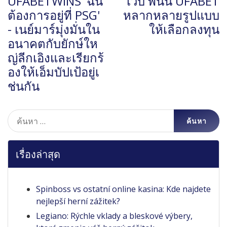
UFABETWINS 'ฉัน
เว็บ พนัน UFABET
ต้องการอยู่ที่ PSG'
หลากหลายรูปแบบ
- เนย์มาร์มุ่งมั่นใน
ให้เลือกลงทุน
อนาคตกับยักษ์ให
ญ่ลีกเอิงและเรียกร้
องให้เอ็มบัปเป้อยู่เ
ช่นกัน
ค้นหา
สำหรับ:
เรื่องล่าสุด
Spinboss vs ostatní online kasina: Kde najdete
nejlepší herní zážitek?
Legiano: Rýchle vklady a bleskové výbery,