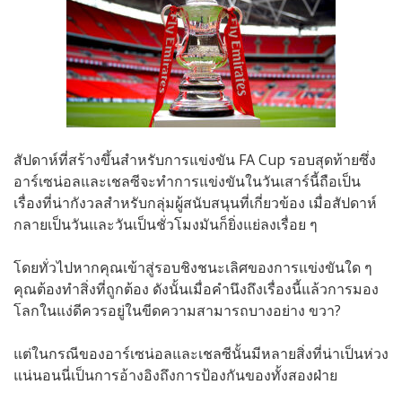
สัปดาห์ที่สร้างขึ้นสำหรับการแข่งขัน FA Cup รอบสุดท้ายซึ่ง
อาร์เซน่อลและเชลซีจะทำการแข่งขันในวันเสาร์นี้ถือเป็น
เรื่องที่น่ากังวลสำหรับกลุ่มผู้สนับสนุนที่เกี่ยวข้อง เมื่อสัปดาห์
กลายเป็นวันและวันเป็นชั่วโมงมันก็ยิ่งแย่ลงเรื่อย ๆ
โดยทั่วไปหากคุณเข้าสู่รอบชิงชนะเลิศของการแข่งขันใด ๆ
คุณต้องทำสิ่งที่ถูกต้อง ดังนั้นเมื่อคำนึงถึงเรื่องนี้แล้วการมอง
โลกในแง่ดีควรอยู่ในขีดความสามารถบางอย่าง ขวา?
แต่ในกรณีของอาร์เซน่อลและเชลซีนั้นมีหลายสิ่งที่น่าเป็นห่วง
แน่นอนนี่เป็นการอ้างอิงถึงการป้องกันของทั้งสองฝ่าย