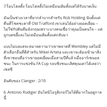
7.ร็อบโฮลดิ้ง ร็อบโฮลดิ้งไม่เหมือนเดิมตั้งแต่ได้รับบาดเจ็บ
มันเป็นช่วงเวลาที่ยากลำบากสำหรับ Rob Holding นับตั้งแต่
คืนที่โชคชะตาที่ Old Trafford เขาเล่นได้อย่างยอดเยี่ยม –
ไม่ใช่กัปตันทีมอังกฤษเพราะบางคนเชื่อว่าคุณเป็นคนใจ – แต่
ถูกบดขยี้และไม่เหมือนเดิมตั้งแต่กลับมา
แบบไม่แยแสจะหมายความว่าเขาพลาดที่ Wembley แต่ไม่มี
ตัวเลือกอื่นที่ดีสำหรับ Mikel Arteta และเขาจะต้องเข้ามาสิ่ง
ที่เขาชอบคือว่าเขายอดเยี่ยมเมื่อสามปีที่แล้วเมื่ออาร์เซนอล
ชนะ ในการแข่งขัน FA Cup รอบชิงชนะเลิศคุณเดาได้เลยว่า
เชลซี
อันดับของ Clanger : 2/10
6. Antonio Rüdiger อันโตนิโอรูดิเกอร์ไม่ได้ดีมากในฤดูกาล
นี้