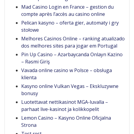
Mad Casino Login en France – gestion du
compte après l’accès au casino online
Pelican kasyno – oferta gier, automaty i gry
stołowe
Melhores Casinos Online – ranking atualizado
dos melhores sites para jogar em Portugal
Pin Up Casino – Azərbaycanda Onlayn Kazino
– Rəsmi Giriş
Vavada online casino w Polsce – obsługa
klienta
Kasyno online Vulkan Vegas – Ekskluzywne
bonusy
Luotettavat nettikasinot MGA-luvalla –
parhaat live-kasinot ja kolikkopelit
Lemon Casino – Kasyno Online Oficjalna
Strona
Test rest