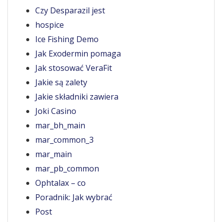
Czy Desparazil jest
hospice
Ice Fishing Demo
Jak Exodermin pomaga
Jak stosować VeraFit
Jakie są zalety
Jakie składniki zawiera
Joki Casino
mar_bh_main
mar_common_3
mar_main
mar_pb_common
Ophtalax – co
Poradnik: Jak wybrać
Post