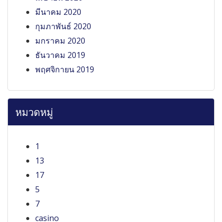
มีนาคม 2020
กุมภาพันธ์ 2020
มกราคม 2020
ธันวาคม 2019
พฤศจิกายน 2019
หมวดหมู่
1
13
17
5
7
casino