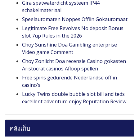
Gira spatwaterdicht systeem IP44
schakelmateriaal
Speelautomaten Noppes Offlin Gokautomaat
Legitimate Free Revolves No deposit Bonus
slot 7up Rules in the 2026
Choy Sunshine Doa Gambling enterprise
Video game Comment
Choy Zonlicht Doa recensie Casino gokasten
Aristocrat casinos Afloop spellen
Free spins gedurende Nederlandse offlin
casino’s
Lucky Twins double bubble slot bill and teds
excellent adventure enjoy Reputation Review
คลังเก็บ