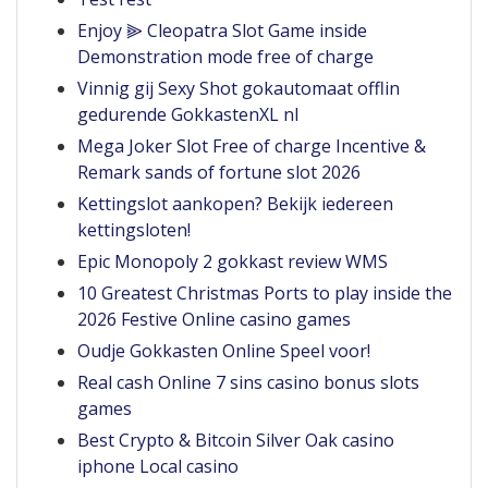
Enjoy ⫸ Cleopatra Slot Game inside
Demonstration mode free of charge
Vinnig gij Sexy Shot gokautomaat offlin
gedurende GokkastenXL nl
Mega Joker Slot Free of charge Incentive &
Remark sands of fortune slot 2026
Kettingslot aankopen? Bekijk iedereen
kettingsloten!
Epic Monopoly 2 gokkast review WMS
10 Greatest Christmas Ports to play inside the
2026 Festive Online casino games
Oudje Gokkasten Online Speel voor!
Real cash Online 7 sins casino bonus slots
games
Best Crypto & Bitcoin Silver Oak casino
iphone Local casino