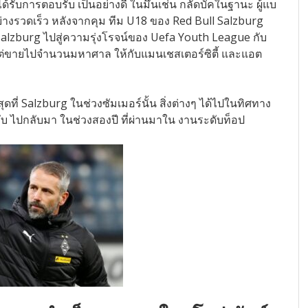
่ ได้รับการตอบรับ เป็นอย่างดี ในมึนเช่น กลัดบัคในฐานะ ผู้แบ
น อย่างรวดเร็ว หลังจากคุม ทีม U18 ของ Red Bull Salzburg
 Salzburg ไปสู่ความรุ่งโรจน์ของ Uefa Youth League กับ
ั้งแต่ขายไปจำนวนมหาศาล ให้กับแมนเชสเตอร์ซิตี้ และแอต
งสุดที่ Salzburg ในช่วงซัมเมอร์นั้น สิ่งต่างๆ ได้ไปในทิศทาง
ับ ไปกลับมา ในช่วงสองปี ที่ผ่านมาใน งานระดับท็อป