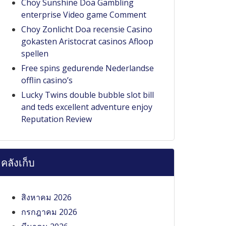
Choy Sunshine Doa Gambling
enterprise Video game Comment
Choy Zonlicht Doa recensie Casino
gokasten Aristocrat casinos Afloop
spellen
Free spins gedurende Nederlandse
offlin casino’s
Lucky Twins double bubble slot bill
and teds excellent adventure enjoy
Reputation Review
คลังเก็บ
สิงหาคม 2026
กรกฎาคม 2026