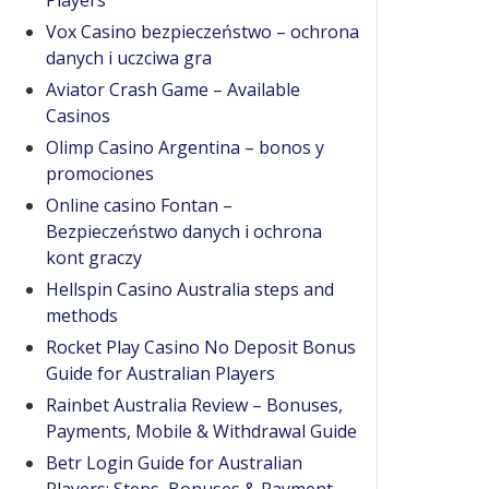
Players
Vox Casino bezpieczeństwo – ochrona
danych i uczciwa gra
Aviator Crash Game – Available
Casinos
Olimp Casino Argentina – bonos y
promociones
Online casino Fontan –
Bezpieczeństwo danych i ochrona
kont graczy
Hellspin Casino Australia steps and
methods
Rocket Play Casino No Deposit Bonus
Guide for Australian Players
Rainbet Australia Review – Bonuses,
Payments, Mobile & Withdrawal Guide
Betr Login Guide for Australian