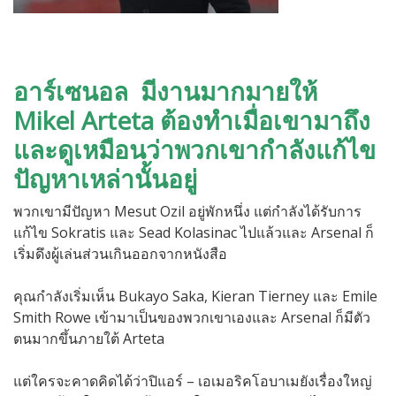
อาร์เซนอล มีงานมากมายให้
Mikel Arteta ต้องทำเมื่อเขามาถึง
และดูเหมือนว่าพวกเขากำลังแก้ไข
ปัญหาเหล่านั้นอยู่
พวกเขามีปัญหา Mesut Ozil อยู่พักหนึ่ง แต่กำลังได้รับการ
แก้ไข Sokratis และ Sead Kolasinac ไปแล้วและ Arsenal ก็
เริ่มดึงผู้เล่นส่วนเกินออกจากหนังสือ
คุณกำลังเริ่มเห็น Bukayo Saka, Kieran Tierney และ Emile
Smith Rowe เข้ามาเป็นของพวกเขาเองและ Arsenal ก็มีตัว
ตนมากขึ้นภายใต้ Arteta
แต่ใครจะคาดคิดได้ว่าปิแอร์ – เอเมอริคโอบาเมยังเรื่องใหญ่