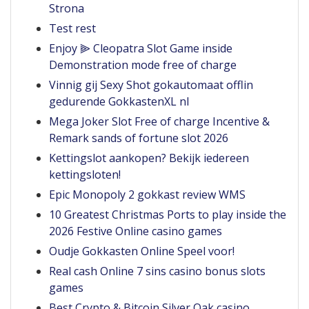
Strona
Test rest
Enjoy ⫸ Cleopatra Slot Game inside
Demonstration mode free of charge
Vinnig gij Sexy Shot gokautomaat offlin
gedurende GokkastenXL nl
Mega Joker Slot Free of charge Incentive &
Remark sands of fortune slot 2026
Kettingslot aankopen? Bekijk iedereen
kettingsloten!
Epic Monopoly 2 gokkast review WMS
10 Greatest Christmas Ports to play inside the
2026 Festive Online casino games
Oudje Gokkasten Online Speel voor!
Real cash Online 7 sins casino bonus slots
games
Best Crypto & Bitcoin Silver Oak casino