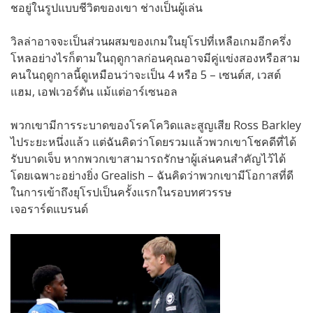
ชอยู่ในรูปแบบชีวิตของเขา ช่างเป็นผู้เล่น
วิลล่าอาจจะเป็นส่วนผสมของเกมในยุโรปที่เหลือเกมอีกครึ่ง
โหลอย่างไรก็ตามในฤดูกาลก่อนคุณอาจมีคู่แข่งสองหรือสาม
คนในฤดูกาลนี้ดูเหมือนว่าจะเป็น 4 หรือ 5 – เซนต์ส, เวสต์
แฮม, เอฟเวอร์ตัน แม้แต่อาร์เซนอล
พวกเขามีการระบาดของโรคโควิดและสูญเสีย Ross Barkley
ไประยะหนึ่งแล้ว แต่ฉันคิดว่าโดยรวมแล้วพวกเขาโชคดีที่ได้
รับบาดเจ็บ หากพวกเขาสามารถรักษาผู้เล่นคนสำคัญไว้ได้
โดยเฉพาะอย่างยิ่ง Grealish – ฉันคิดว่าพวกเขามีโอกาสที่ดี
ในการเข้าถึงยุโรปเป็นครั้งแรกในรอบทศวรรษ
เจอราร์ดแบรนด์