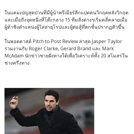
ในแคมเปญสุดป่วนที่มีผู้นำพรีเมียร์ลีกแปดคนวิกฤตหลังวิกฤต
และเมื่อถึงจุดหนึ่งที่โต๊ะกลาง 15 ทีมสิ่งต่างๆเริ่มคลี่คลายเมื่อ
ผู้ท้าชิงตำแหน่งผู้ไล่ล่ายุโรปและผู้ต่อสู้ที่ตกชั้นปรากฏตัวขึ้น
ในพอดคาสต์ Pitch to Post Review ล่าสุด Jasper Taylor
ร่วมงานกับ Roger Clarke, Gerard Brand และ Mark
McAdam นักข่าวชายฝั่งทางใต้เพื่อวิเคราะห์ทั้ง 20 สโมสรใน
ช่วงครึ่งทาง