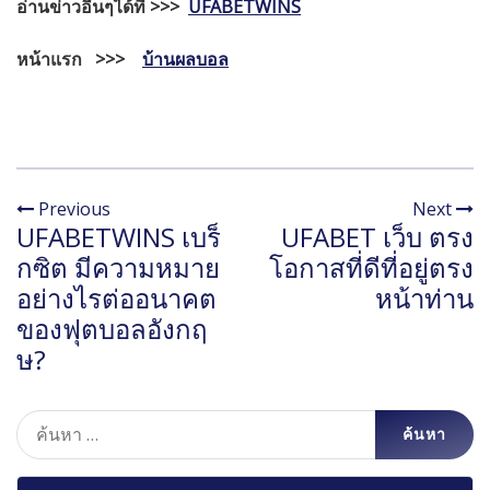
อ่านข่าวอื่นๆได้ที่ >>>
UFABETWINS
หน้าแรก >>>
บ้านผลบอล
Previous
Next
UFABETWINS เบร็
UFABET เว็บ ตรง
กซิต มีความหมาย
โอกาสที่ดีที่อยู่ตรง
อย่างไรต่ออนาคต
หน้าท่าน
ของฟุตบอลอังกฤ
ษ?
ค้นหา
สำหรับ: