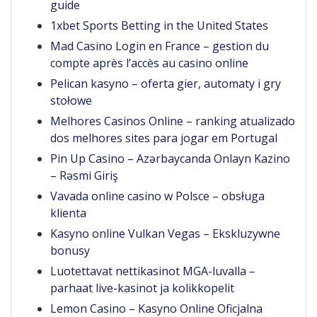
guide
1xbet Sports Betting in the United States
Mad Casino Login en France – gestion du
compte après l’accès au casino online
Pelican kasyno – oferta gier, automaty i gry
stołowe
Melhores Casinos Online – ranking atualizado
dos melhores sites para jogar em Portugal
Pin Up Casino – Azərbaycanda Onlayn Kazino
– Rəsmi Giriş
Vavada online casino w Polsce – obsługa
klienta
Kasyno online Vulkan Vegas – Ekskluzywne
bonusy
Luotettavat nettikasinot MGA-luvalla –
parhaat live-kasinot ja kolikkopelit
Lemon Casino – Kasyno Online Oficjalna