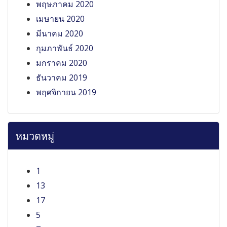
พฤษภาคม 2020
เมษายน 2020
มีนาคม 2020
กุมภาพันธ์ 2020
มกราคม 2020
ธันวาคม 2019
พฤศจิกายน 2019
หมวดหมู่
1
13
17
5