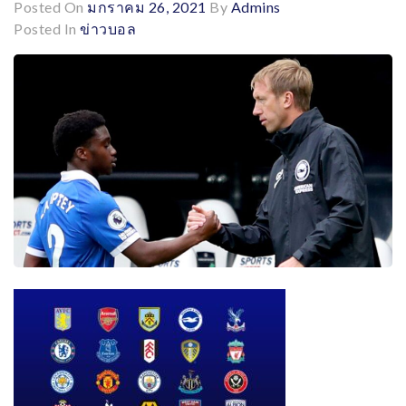
Posted On
มกราคม 26, 2021
By
Admins
Posted In
ข่าวบอล