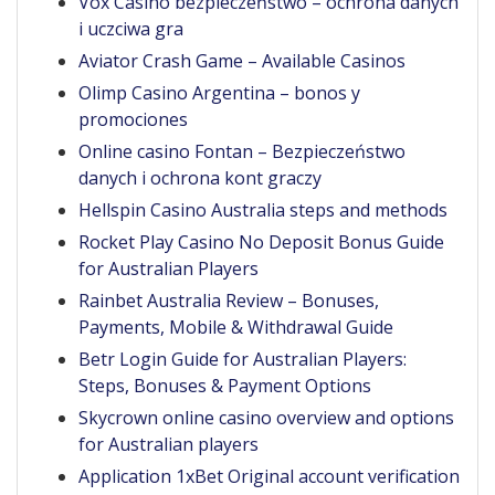
Vox Casino bezpieczeństwo – ochrona danych
i uczciwa gra
Aviator Crash Game – Available Casinos
Olimp Casino Argentina – bonos y
promociones
Online casino Fontan – Bezpieczeństwo
danych i ochrona kont graczy
Hellspin Casino Australia steps and methods
Rocket Play Casino No Deposit Bonus Guide
for Australian Players
Rainbet Australia Review – Bonuses,
Payments, Mobile & Withdrawal Guide
Betr Login Guide for Australian Players:
Steps, Bonuses & Payment Options
Skycrown online casino overview and options
for Australian players
Application 1xBet Original account verification