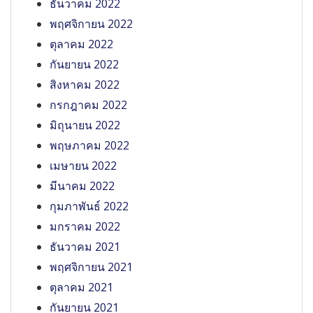
ธันวาคม 2022
พฤศจิกายน 2022
ตุลาคม 2022
กันยายน 2022
สิงหาคม 2022
กรกฎาคม 2022
มิถุนายน 2022
พฤษภาคม 2022
เมษายน 2022
มีนาคม 2022
กุมภาพันธ์ 2022
มกราคม 2022
ธันวาคม 2021
พฤศจิกายน 2021
ตุลาคม 2021
กันยายน 2021