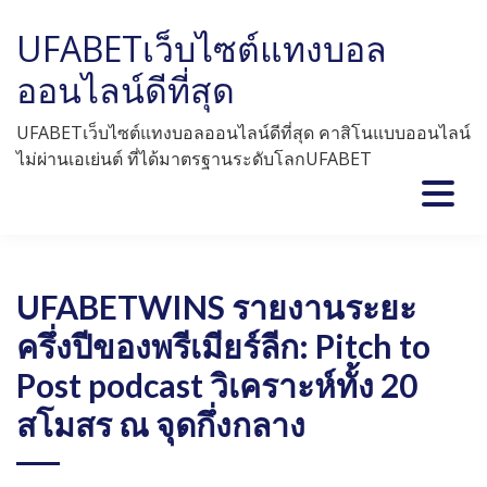
Skip
UFABETเว็บไซต์แทงบอล
to
content
ออนไลน์ดีที่สุด
UFABETเว็บไซต์แทงบอลออนไลน์ดีที่สุด คาสิโนแบบออนไลน์
ไม่ผ่านเอเย่นต์ ที่ได้มาตรฐานระดับโลกUFABET
UFABETWINS รายงานระยะ
ครึ่งปีของพรีเมียร์ลีก: Pitch to
Post podcast วิเคราะห์ทั้ง 20
สโมสร ณ จุดกึ่งกลาง