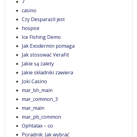
7
casino
Czy Desparazil jest
hospice
Ice Fishing Demo
Jak Exodermin pomaga
Jak stosować VeraFit
Jakie są zalety
Jakie składniki zawiera
Joki Casino
mar_bh_main
mar_common_3
mar_main
mar_pb_common
Ophtalax – co
Poradnik: Jak wybrać