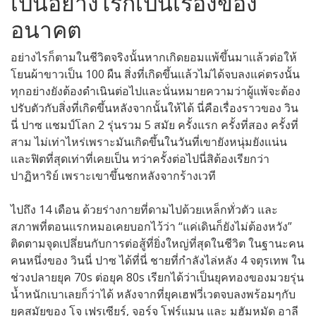
เป็นอย่างไรก็เป็นเรื่องของ
อนาคต
อย่างไรก็ตามในชีวิตจริงนั้นหากเกิดยอมแพ้ขึ้นมาเเล้วต่อให้
โยนผ้าขาวเป็น 100 ผืน สิ่งที่เกิดขึ้นเเล้วไม่ได้จบลงแค่ตรงนั้น
ทุกอย่างยังต้องดำเนินต่อไปและนั่นหมายความว่าผู้แพ้จะต้อง
ปรับตัวกับสิ่งที่เกิดขึ้นหลังจากนั้นให้ได้ นี่คือเรื่องราวของ วิน
นี่ ปาซ แชมป์โลก 2 รุ่นรวม 5 สมัย ครั้งแรก ครั้งที่สอง ครั้งที่
สาม ไม่เท่าไหร่เพราะมันเกิดขึ้นในวันที่เขายังหนุ่มยังเเน่น
และฟิตที่สุดเท่าที่เคยเป็น ทว่าครั้งต่อไปนี่สิต้องเรียกว่า
ปาฏิหาริย์ เพราะเขาขึ้นชกหลังจากร้างเวที
ไปถึง 14 เดือน ด้วยร่างกายที่ดามไปด้วยเหล็กทั่วตัว และ
สภาพที่ตอนแรกหมอเคยบอกไว้ว่า “แค่เดินก็ยังไม่ต้องหวัง”
ติดตามจุดเปลึ่ยนกับการต่อสู้ที่ยิ่งใหญ่ที่สุดในชีวิต ในฐานะคน
คนหนึ่งของ วินนี่ ปาซ ได้ที่นี่ ชายที่กำลังไล่หลัง 4 จตุรเทพ ใน
ช่วงปลายยุค 70s ต่อยุค 80s เรียกได้ว่าเป็นยุคทองของมวยรุ่น
น้ำหนักเบาเลยก็ว่าได้ หลังจากที่ยุคเฮฟวี่เวตจบลงพร้อมๆกับ
ยุคสมัยของ โจ เฟรเซียร์, จอร์จ โฟร์แมน และ มูฮัมหมัด อาลี