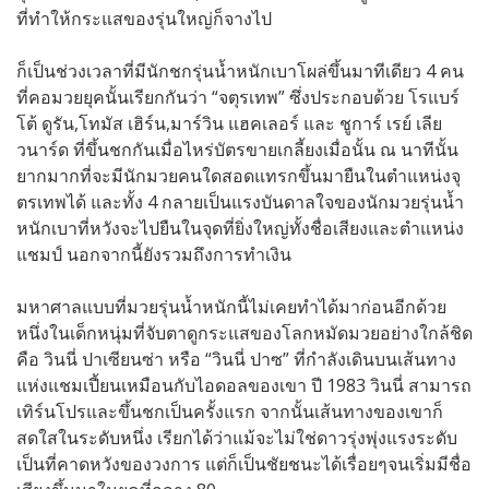
ที่ทำให้กระแสของรุ่นใหญ่ก็จางไป
ก็เป็นช่วงเวลาที่มีนักชกรุ่นน้ำหนักเบาโผล่ขึ้นมาทีเดียว 4 คน
ที่คอมวยยุคนั้นเรียกกันว่า “จตุรเทพ” ซึ่งประกอบด้วย โรแบร์
โต้ ดูรัน,โทมัส เฮิร์น,มาร์วิน แฮคเลอร์ และ ชูการ์ เรย์ เลีย
วนาร์ด ที่ขึ้นชกกันเมื่อไหร่บัตรขายเกลี้ยงเมื่อนั้น ณ นาทีนั้น
ยากมากที่จะมีนักมวยคนใดสอดแทรกขึ้นมายืนในตำแหน่งจุ
ตรเทพได้ และทั้ง 4 กลายเป็นแรงบันดาลใจของนักมวยรุ่นน้ำ
หนักเบาที่หวังจะไปยืนในจุดที่ยิ่งใหญ่ทั้งชื่อเสียงและตำแหน่ง
แชมป์ นอกจากนี้ยังรวมถึงการทำเงิน
มหาศาลแบบที่มวยรุ่นน้ำหนักนี้ไม่เคยทำได้มาก่อนอีกด้วย
หนึ่งในเด็กหนุ่มที่จับตาดูกระแสของโลกหมัดมวยอย่างใกล้ชิด
คือ วินนี่ ปาเซียนซ่า หรือ “วินนี่ ปาซ” ที่กำลังเดินบนเส้นทาง
แห่งแชมเปี้ยนเหมือนกับไอดอลของเขา ปี 1983 วินนี่ สามารถ
เทิร์นโปรและขึ้นชกเป็นครั้งแรก จากนั้นเส้นทางของเขาก็
สดใสในระดับหนึ่ง เรียกได้ว่าแม้จะไม่ใช่ดาวรุ่งพุ่งแรงระดับ
เป็นที่คาดหวังของวงการ แต่ก็เป็นชัยชนะได้เรื่อยๆจนเริ่มมีชื่อ