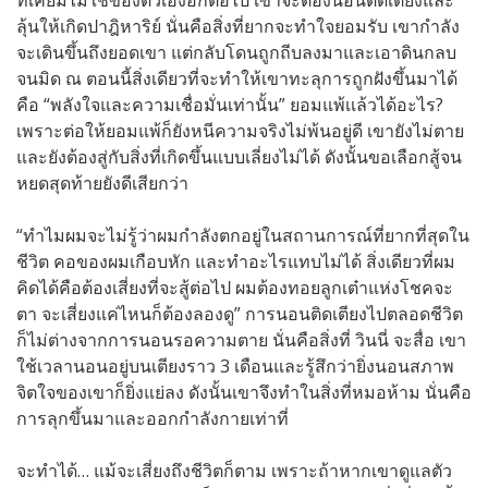
ที่เคยมีไม่ใช่ของตัวเองอีกต่อไป เขาจะต้องนอนติดเตียงและ
ลุ้นให้เกิดปาฎิหาริย์ นั่นคือสิ่งที่ยากจะทำใจยอมรับ เขากำลัง
จะเดินขึ้นถึงยอดเขา แต่กลับโดนถูกถีบลงมาและเอาดินกลบ
จนมิด ณ ตอนนี้สิ่งเดียวที่จะทำให้เขาทะลุการถูกฝังขึ้นมาได้
คือ “พลังใจและความเชื่อมั่นเท่านั้น” ยอมแพ้เเล้วได้อะไร?
เพราะต่อให้ยอมแพ้ก็ยังหนีความจริงไม่พ้นอยู่ดี เขายังไม่ตาย
และยังต้องสู่กับสิ่งที่เกิดขึ้นแบบเลี่ยงไม่ได้ ดังนั้นขอเลือกสู้จน
หยดสุดท้ายยังดีเสียกว่า
“ทำไมผมจะไม่รู้ว่าผมกำลังตกอยู่ในสถานการณ์ที่ยากที่สุดใน
ชีวิต คอของผมเกือบหัก และทำอะไรแทบไม่ได้ สิ่งเดียวที่ผม
คิดได้คือต้องเสี่ยงที่จะสู้ต่อไป ผมต้องทอยลูกเต๋าแห่งโชคจะ
ตา จะเสี่ยงแค่ไหนก็ต้องลองดู” การนอนติดเตียงไปตลอดชีวิต
ก็ไม่ต่างจากการนอนรอความตาย นั่นคือสิ่งที่ วินนี่ จะสื่อ เขา
ใช้เวลานอนอยู่บนเตียงราว 3 เดือนและรู้สึกว่ายิ่งนอนสภาพ
จิตใจของเขาก็ยิ่งแย่ลง ดังนั้นเขาจึงทำในสิ่งที่หมอห้าม นั่นคือ
การลุกขึ้นมาและออกกำลังกายเท่าที่
จะทำได้… แม้จะเสี่ยงถึงชีวิตก็ตาม เพราะถ้าหากเขาดูแลตัว