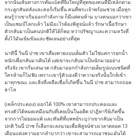
จากนั้นเส้นทางการคัมเเบ็คที่ยิ่งใหญ่ที่สุดของคนที่มีเหล็กดาม
กระดูกสันหลังและคอก็เริ่มขึ้น คนที่พระเจ้าพร้อมช่วย เมื่อทุก
คนรู้ว่าเขาเริ่มออกกำลังกาย ก็มีแต่คนห้าม บางคนบอกว่าเขา
เป็นแชมป์โลกเเล้ว ไม่มีอะไรต้องพิสูจน์เเล้ว รักษาเนื้อรักษา
ตัวกลับมาเป็นคนปกติให้ได้ก็พอ ทว่าปรัชญาและความหวังที่
ตั้งไว้มันเข้มข้นและชัดเจนอย่างที่สุด
นาทีนี้ วินนี่ ปาซ เขาเสี่ยงตายแบบเต็มตัว ไม่ใช่แค่การยกน้ำ
หนักเพื่อกลับมาเดินได้ แต่เขาจะกลับมาเป็นนักมวยอย่าง
จริงจัง เขาเริ่มเล่นเวต กลับมาออกกำลังกายเต็มรูปแบบชนิดที่
ใครห้ามก็ไม่ฟัง เพราะเขารู้ตัวเองดีว่าความจริงนั้นใกล้เข้า
มาทุกขณะ และสิ่งที่เหลือเชื่อก็เกิดขึ้น วินนี่ ปาซ สามารถถอด
ฮาโล
(เหล็กประคอง) ออกได้ 100% เขาสามารถประคองและ
ทรงตัวได้หมดเหมือนกับที่เคยเป็นในอดีต ปาฎิหาริย์เกิดขึ้น
จากการไม่ยอมแพ้ และทันทีที่แพทย์ระบุว่าเขากลับมาเป็น
ปกติ วินนี่ ปาซ ก็เลือกจะลงนวมเพื่อพิสูจน์ช่วงเวลาตลอด 13
เดือนแห่งความยากลำบากว่า เขาจะสามารถเอาชนะมันได้