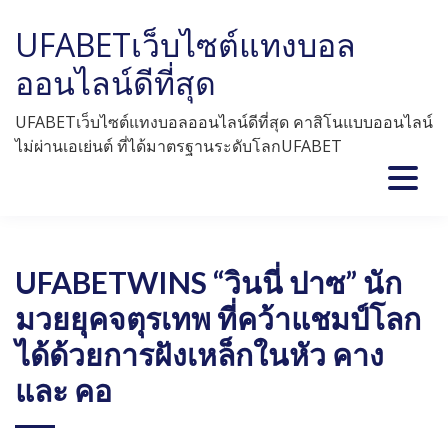
Skip
UFABETเว็บไซต์แทงบอล
to
content
ออนไลน์ดีที่สุด
UFABETเว็บไซต์แทงบอลออนไลน์ดีที่สุด คาสิโนแบบออนไลน์
ไม่ผ่านเอเย่นต์ ที่ได้มาตรฐานระดับโลกUFABET
UFABETWINS “วินนี่ ปาซ” นัก
มวยยุคจตุรเทพ ที่คว้าแชมป์โลก
ได้ด้วยการฝังเหล็กในหัว คาง
และ คอ