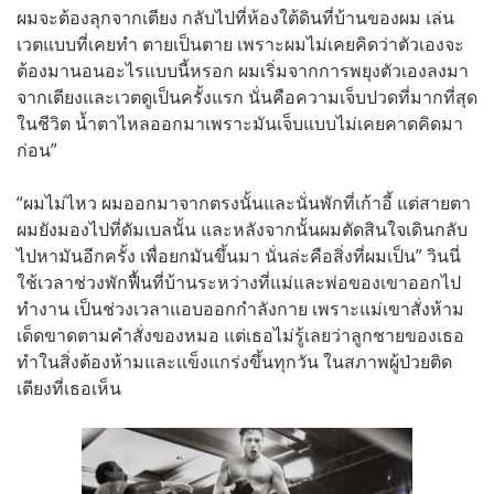
ผมจะต้องลุกจากเตียง กลับไปที่ห้องใต้ดินที่บ้านของผม เล่น
เวตแบบที่เคยทำ ตายเป็นตาย เพราะผมไม่เคยคิดว่าตัวเองจะ
ต้องมานอนอะไรแบบนี้หรอก ผมเริ่มจากการพยุงตัวเองลงมา
จากเตียงและเวตดูเป็นครั้งแรก นั่นคือความเจ็บปวดที่มากที่สุด
ในชีวิต น้ำตาไหลออกมาเพราะมันเจ็บแบบไม่เคยคาดคิดมา
ก่อน”
“ผมไม่ไหว ผมออกมาจากตรงนั้นและนั่นพักที่เก้าอี้ แต่สายตา
ผมยังมองไปที่ดัมเบลนั้น และหลังจากนั้นผมตัดสินใจเดินกลับ
ไปหามันอีกครั้ง เพื่อยกมันขึ้นมา นั่นล่ะคือสิ่งที่ผมเป็น” วินนี่
ใช้เวลาช่วงพักฟื้นที่บ้านระหว่างที่แม่และพ่อของเขาออกไป
ทำงาน เป็นช่วงเวลาแอบออกกำลังกาย เพราะแม่เขาสั่งห้าม
เด็ดขาดตามคำสั่งของหมอ แต่เธอไม่รู้เลยว่าลูกชายของเธอ
ทำในสิ่งต้องห้ามและเเข็งแกร่งขึ้นทุกวัน ในสภาพผู้ป่วยติด
เตียงที่เธอเห็น