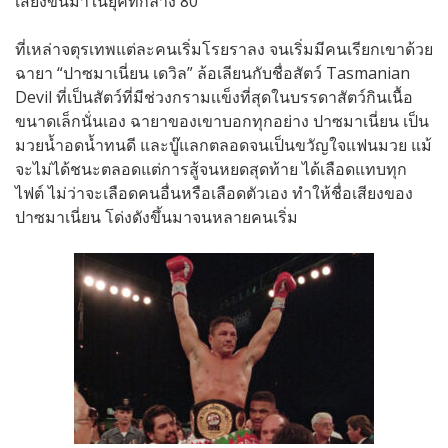
เสียงขึ้นมาในยุคที่กลาง 80
ที่เหล่าจตุรเทพแต่ละคนเริ่มโรยราลง จนเริ่มมีคนเรียกเขาด้วย
ฉายา “ปาซมาเนี่ยน เดวิล” ล้อเลียนกับชื่อสัตว์ Tasmanian
Devil ที่เป็นสัตว์ที่มีช่วงกรามเเข็งที่สุดในบรรดาสัตว์กินเนื้อ
ขนาดเล็กนั่นเอง ฉายาของเขาบอกทุกอย่าง ปาซมาเนี่ยน เป็น
มวยน้ำอดน้ำทนดี และบู๊แลกตลอดจนเป็นขวัญใจแฟนมวย แม้
จะไม่ได้ชนะตลอดแต่การสู้จนหยดสุดท้าย ได้เลือดแทบทุก
ไฟต์ ไม่ว่าจะเลือดคนอื่นหรือเลือดตัวเอง ทำให้ชื่อเสียงของ
ปาซมาเนี่ยน โด่งดังขึ้นมาจนหลายคนเริ่ม