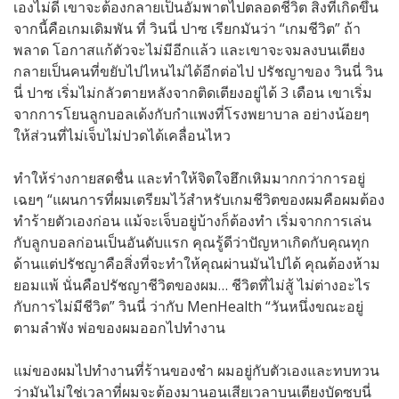
เองไม่ดี เขาจะต้องกลายเป็นอัมพาตไปตลอดชีวิต สิ่งที่เกิดขึ้น
จากนี้คือเกมเดิมพัน ที่ วินนี่ ปาซ เรียกมันว่า “เกมชีวิต” ถ้า
พลาด โอกาสแก้ตัวจะไม่มีอีกเเล้ว และเขาจะจมลงบนเตียง
กลายเป็นคนที่ขยับไปไหนไม่ได้อีกต่อไป ปรัชญาของ วินนี่ วิน
นี่ ปาซ เริ่มไม่กลัวตายหลังจากติดเตียงอยู่ได้ 3 เดือน เขาเริ่ม
จากการโยนลูกบอลเด้งกับกำแพงที่โรงพยาบาล อย่างน้อยๆ
ให้ส่วนที่ไม่เจ็บไม่ปวดได้เคลื่อนไหว
ทำให้ร่างกายสดชื่น และทำให้จิตใจฮึกเหิมมากกว่าการอยู่
เฉยๆ “แผนการที่ผมเตรียมไว้สำหรับเกมชีวิตของผมคือผมต้อง
ทำร้ายตัวเองก่อน แม้จะเจ็บอยู่บ้างก็ต้องทำ เริ่มจากการเล่น
กับลูกบอลก่อนเป็นอันดับแรก คุณรู้ดีว่าปัญหาเกิดกับคุณทุก
ด้านแต่ปรัชญาคือสิ่งที่จะทำให้คุณผ่านมันไปได้ คุณต้องห้าม
ยอมแพ้ นั่นคือปรัชญาชีวิตของผม… ชีวิตที่ไม่สู้ ไม่ต่างอะไร
กับการไม่มีชีวิต” วินนี่ ว่ากับ MenHealth “วันหนึ่งขณะอยู่
ตามลำพัง พ่อของผมออกไปทำงาน
แม่ของผมไปทำงานที่ร้านของชำ ผมอยู่กับตัวเองและทบทวน
ว่ามันไม่ใช่เวลาที่ผมจะต้องมานอนเสียเวลาบนเตียงบัดซบนี่