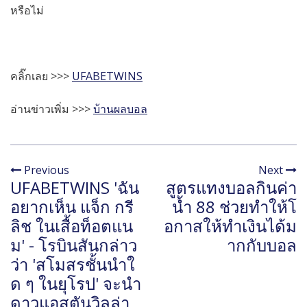
หรือไม่
คลิ๊กเลย >>>
UFABETWINS
อ่านข่าวเพิ่ม >>>
บ้านผลบอล
Previous
Next
UFABETWINS 'ฉัน
สูตรแทงบอลกินค่า
อยากเห็น แจ็ก กรี
น้ำ 88 ช่วยทำให้โ
ลิช ในเสื้อท็อตแน
อกาสให้ทำเงินได้ม
ม' - โรบินสันกล่าว
ากกับบอล
ว่า 'สโมสรชั้นนำใ
ด ๆ ในยุโรป' จะนำ
ดาวแอสตันวิลล่า