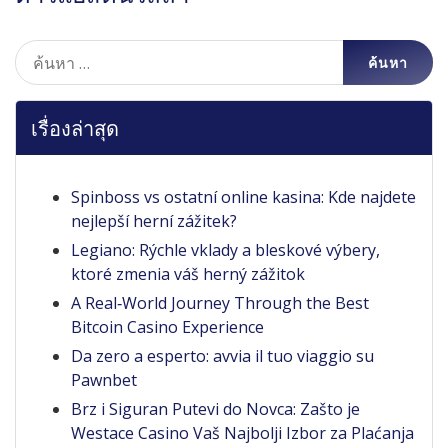
ค้นหา
สำหรับ:
เรื่องล่าสุด
Spinboss vs ostatní online kasina: Kde najdete
nejlepší herní zážitek?
Legiano: Rýchle vklady a bleskové výbery,
ktoré zmenia váš herný zážitok
A Real‑World Journey Through the Best
Bitcoin Casino Experience
Da zero a esperto: avvia il tuo viaggio su
Pawnbet
Brz i Siguran Putevi do Novca: Zašto je
Westace Casino Vaš Najbolji Izbor za Plaćanja