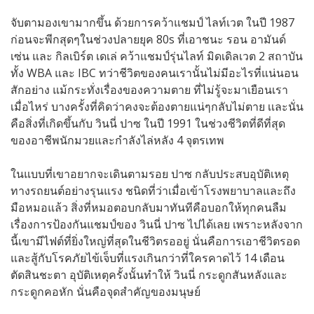
จับตามองเขามากขึ้น ด้วยการคว้าแชมป์ ไลท์เวต ในปี 1987
ก่อนจะพีกสุดๆในช่วงปลายยุค 80s ที่เอาชนะ รอน อามันด์
เซ่น และ กิลเบิร์ต เดเล่ คว้าแชมป์รุ่นไลท์ มิดเดิลเวต 2 สถาบัน
ทั้ง WBA และ IBC ทว่าชีวิตของคนเรานั้นไม่มีอะไรที่แน่นอน
สักอย่าง แม้กระทั่งเรื่องของความตาย ที่ไม่รู้จะมาเยือนเรา
เมื่อไหร่ บางครั้งที่คิดว่าคงจะต้องตายแน่ๆกลับไม่ตาย เเละนั่น
คือสิ่งที่เกิดขึ้นกับ วินนี่ ปาซ ในปี 1991 ในช่วงชีวิตที่ดีที่สุด
ของอาชีพนักมวยและกำลังไล่หลัง 4 จุตรเทพ
ในแบบที่เขาอยากจะเดินตามรอย ปาซ กลับประสบอุบัติเหตุ
ทางรถยนต์อย่างรุนแรง ชนิดที่ว่าเมื่อเข้าโรงพยาบาลและถึง
มือหมอแล้ว สิ่งที่หมอตอบกลับมาทันทีคือบอกให้ทุกคนลืม
เรื่องการป้องกันแชมป์ของ วินนี่ ปาซ ไปได้เลย เพราะหลังจาก
นี้เขามีไฟต์ที่ยิ่งใหญ่ที่สุดในชีวิตรออยู่ นั่นคือการเอาชีวิตรอด
และสู้กับโรคภัยไข้เจ็บที่แรงเกินกว่าที่ใครคาดไว้ 14 เดือน
ตัดสินชะตา อุบัติเหตุครั้งนั้นทำให้ วินนี่ กระดูกสันหลังและ
กระดูกคอหัก นั่นคือจุดสำคัญของมนุษย์