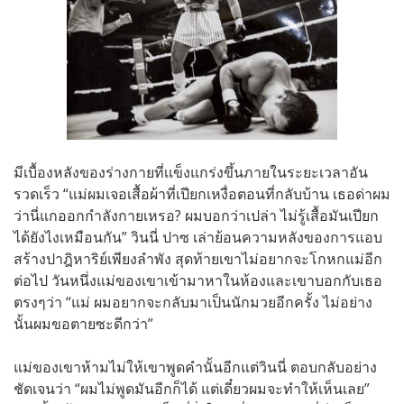
มีเบื้องหลังของร่างกายที่เเข็งแกร่งขึ้นภายในระยะเวลาอัน
รวดเร็ว “แม่ผมเจอเสื้อผ้าที่เปียกเหงื่อตอนที่กลับบ้าน เธอด่าผม
ว่านี่แกออกกำลังกายเหรอ? ผมบอกว่าเปล่า ไม่รู้เสื้อมันเปียก
ได้ยังไงเหมือนกัน” วินนี่ ปาซ เล่าย้อนความหลังของการแอบ
สร้างปาฎิหาริย์เพียงลำพัง สุดท้ายเขาไม่อยากจะโกหกแม่อีก
ต่อไป วันหนึ่งแม่ของเขาเข้ามาหาในห้องและเขาบอกกับเธอ
ตรงๆว่า “แม่ ผมอยากจะกลับมาเป็นนักมวยอีกครั้ง ไม่อย่าง
นั้นผมขอตายซะดีกว่า”
แม่ของเขาห้ามไม่ให้เขาพูดคำนั้นอีกแต่วินนี่ ตอบกลับอย่าง
ชัดเจนว่า “ผมไม่พูดมันอีกก็ได้ แต่เดี๋ยวผมจะทำให้เห็นเลย”