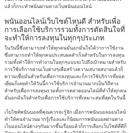
แล้วก็กระทำพนันผ่านทางเว็บพนันออนไลน์
พนันออนไลน์เว็บไซต์ไหนดี สำหรับเพื่อ
การเลือกใช้บริการรวมทั้งการตัดสินใจที่
จะทำให้การลงทุนในทุกๆประเภท
ในวันนี้ซึ่งสามารถทำให้ทุกคนมั่นอกมั่นใจได้ว่าการใช้งาน
ซึ่งสามารถทําให้ทุกคนประสบผลสำเร็จสำหรับในการลงทุน
รวมทั้งทำให้การทำงานในทุกๆแบบจะไปถึงเป้าหมายสำหรับ
การใช้บริการผ่านเว็บต่างๆเพื่อสร้างความสบายสบายแล้วก็
ความเชื่อมั่นสำหรับเพื่อการลงทุนและก็การใช้บริการที่ยอด
เยี่ยมก็เลยทำให้วันนี้การใช้บริการจำนวนมากเป็นวิถีทาง
สำหรับเพื่อการลงทุนรวมทั้งการตลาดออนไลน์ที่ทำให้ทุกคน
มั่นอกมั่นใจสำหรับเพื่อการใช้บริการที่เหมาะสมที่สุดในวันนี้
เว็บไซต์พนันบอลที่คุณควรจะรู้จัก เมื่อการพนันบอลออนไลน์
ทำให้คนจำนวนมากรู้เรื่องและก็นิยมการพนันบอลผ่านทาง
เว็บออนไลน์ต่างๆกันมากขึ้นเรื่อยแล้วก็การเลือกเว็บไซต์ที่ดีก็