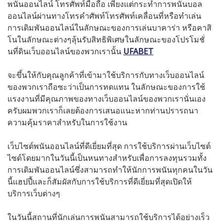
พนันออนไลน์ โทรศัพท์มือถือ เพียงแต่กระทำการพนันบอล
ออนไลน์ผ่านทางโทรคำศัพท์โทรศัพท์เคลื่อนที่หรือทำเล่น
การเดิมพันออนไลน์ในลักษณะของการเล่นบาคาร่า หรือคาสิ
โนในลักษณะต่างๆลุ้นรับสิทธิพิเศษในลักษณะของโปรโมชั่
นที่ดินเว็บออนไลน์ของพวกเรานั้น
UFABET
จะขึ้นให้กับคุณลูกค้าที่เข้ามาใช้บริการกับทางเว็บออนไลน์
ของพวกเราถือซะว่าเป็นการทดแทน ในลักษณะของการใช้
แรงงานที่มีคุณภาพของทางเว็บออนไลน์ของพวกเรานั่นเอง
ครับผมพวกเราก็เลยต้องการเสนอแนะหากท่านปรารถนา
ความคุ้มราคาสำหรับในการใช้งาน
เว็บไซต์พนันออนไลน์ที่ดีเยี่ยมที่สุด การใช้บริการผ่านเว็บไซต์
ไซด์โดยมากในวันนี้เป็นหนทางสำหรับเพื่อการลงทุนรวมทั้ง
การเดิมพันออนไลน์ซึ่งสามารถทำให้นักการพนันทุกคนในวัน
นี้แฮปปี้และก็สัมผัสกับการใช้บริการที่ดีเยี่ยมที่สุดเปิดให้
บริการเว็บต่างๆ
ในวันนี้สถานที่นักเล่นการพนันสามารถใช้บริการได้อย่างเร็ว