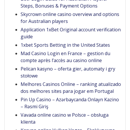
Steps, Bonuses & Payment Options
Skycrown online casino overview and options
for Australian players
Application 1xBet Original account verification
guide
1xbet Sports Betting in the United States
Mad Casino Login en France – gestion du
compte après l’accès au casino online
Pelican kasyno – oferta gier, automaty i gry
stołowe
Melhores Casinos Online – ranking atualizado
dos melhores sites para jogar em Portugal
Pin Up Casino – Azərbaycanda Onlayn Kazino
– Rəsmi Giriş
Vavada online casino w Polsce – obsługa
klienta