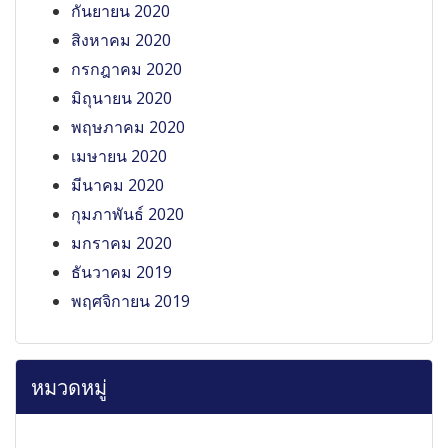
กันยายน 2020
สิงหาคม 2020
กรกฎาคม 2020
มิถุนายน 2020
พฤษภาคม 2020
เมษายน 2020
มีนาคม 2020
กุมภาพันธ์ 2020
มกราคม 2020
ธันวาคม 2019
พฤศจิกายน 2019
หมวดหมู่