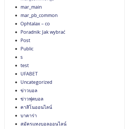
mar_main
mar_pb_common
Ophtalax – co
Poradnik: Jak wybrać
Post
Public
s
test
UFABET
Uncategorized
ข่าวบอล
ข่าวฟุตบอล
คาสิโนออนไลน์
บาคาร่า
สมัครแทงบอลออนไลน์