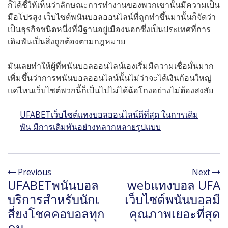
ก็ได้ชี้ให้เห็นว่าลักษณะการทำงานของพวกเขานั้นมีความเป็น
มือโปรสูง เว็บไซต์พนันบอลออนไลน์ที่ถูกทำขึ้นมานั้นก็จัดว่า
เป็นธุรกิจชนิดหนึ่งที่มีฐานอยู่เมืองนอกซึ่งเป็นประเทศที่การ
เดิมพันเป็นสิ่งถูกต้องตามกฎหมาย
มันเลยทำให้ผู้ที่พนันบอลออนไลน์เองเริ่มมีความเชื่อมั่นมาก
เพิ่มขึ้นว่าการพนันบอลออนไลน์นั้นไม่ว่าจะได้เงินก้อนใหญ่
แค่ไหนเว็บไซต์พวกนี้ก็เป็นไปไม่ได้ฉ้อโกงอย่างไม่ต้องสงสัย
UFABETเว็บไซต์แทงบอลออนไลน์ดีที่สุด ในการเดิม
พัน มีการเดิมพันอย่างหลากหลายรูปแบบ
Previous
Next
UFABETพนันบอล
webแทงบอล UFA
บริการสำหรับนักเ
เว็บไซต์พนันบอลมี
สี่ยงโชคคอบอลทุก
คุณภาพเยอะที่สุด
คน