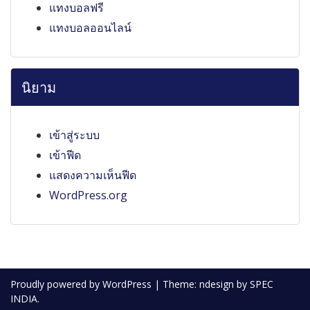
แทงบอลฟรี
แทงบอลออนไลน์
นิยาม
เข้าสู่ระบบ
เข้าฟีด
แสดงความเห็นฟีด
WordPress.org
Proudly powered by WordPress
|
Theme: ndesign by SPEC
INDIA.