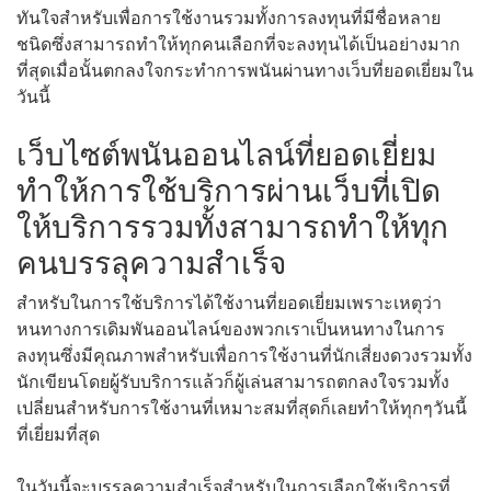
ทันใจสำหรับเพื่อการใช้งานรวมทั้งการลงทุนที่มีชื่อหลาย
ชนิดซึ่งสามารถทําให้ทุกคนเลือกที่จะลงทุนได้เป็นอย่างมาก
ที่สุดเมื่อนั้นตกลงใจกระทำการพนันผ่านทางเว็บที่ยอดเยี่ยมใน
วันนี้
เว็บไซต์พนันออนไลน์ที่ยอดเยี่ยม
ทำให้การใช้บริการผ่านเว็บที่เปิด
ให้บริการรวมทั้งสามารถทําให้ทุก
คนบรรลุความสำเร็จ
สำหรับในการใช้บริการได้ใช้งานที่ยอดเยี่ยมเพราะเหตุว่า
หนทางการเดิมพันออนไลน์ของพวกเราเป็นหนทางในการ
ลงทุนซึ่งมีคุณภาพสำหรับเพื่อการใช้งานที่นักเสี่ยงดวงรวมทั้ง
นักเขียนโดยผู้รับบริการแล้วก็ผู้เล่นสามารถตกลงใจรวมทั้ง
เปลี่ยนสำหรับการใช้งานที่เหมาะสมที่สุดก็เลยทำให้ทุกๆวันนี้
ที่เยี่ยมที่สุด
ในวันนี้จะบรรลุความสำเร็จสำหรับในการเลือกใช้บริการที่