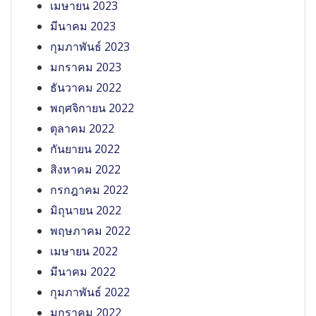
เมษายน 2023
มีนาคม 2023
กุมภาพันธ์ 2023
มกราคม 2023
ธันวาคม 2022
พฤศจิกายน 2022
ตุลาคม 2022
กันยายน 2022
สิงหาคม 2022
กรกฎาคม 2022
มิถุนายน 2022
พฤษภาคม 2022
เมษายน 2022
มีนาคม 2022
กุมภาพันธ์ 2022
มกราคม 2022