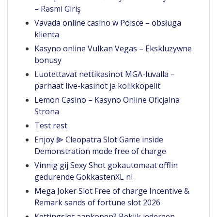
– Rəsmi Giriş
Vavada online casino w Polsce – obsługa
klienta
Kasyno online Vulkan Vegas – Ekskluzywne
bonusy
Luotettavat nettikasinot MGA-luvalla –
parhaat live-kasinot ja kolikkopelit
Lemon Casino – Kasyno Online Oficjalna
Strona
Test rest
Enjoy ⫸ Cleopatra Slot Game inside
Demonstration mode free of charge
Vinnig gij Sexy Shot gokautomaat offlin
gedurende GokkastenXL nl
Mega Joker Slot Free of charge Incentive &
Remark sands of fortune slot 2026
Kettingslot aankopen? Bekijk iedereen