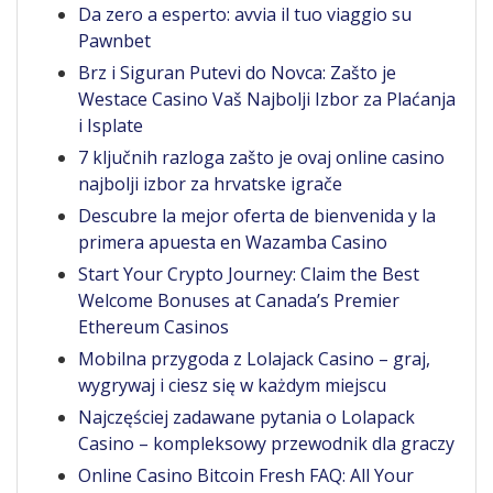
Da zero a esperto: avvia il tuo viaggio su
Pawnbet
Brz i Siguran Putevi do Novca: Zašto je
Westace Casino Vaš Najbolji Izbor za Plaćanja
i Isplate
7 ključnih razloga zašto je ovaj online casino
najbolji izbor za hrvatske igrače
Descubre la mejor oferta de bienvenida y la
primera apuesta en Wazamba Casino
Start Your Crypto Journey: Claim the Best
Welcome Bonuses at Canada’s Premier
Ethereum Casinos
Mobilna przygoda z Lolajack Casino – graj,
wygrywaj i ciesz się w każdym miejscu
Najczęściej zadawane pytania o Lolapack
Casino – kompleksowy przewodnik dla graczy
Online Casino Bitcoin Fresh FAQ: All Your