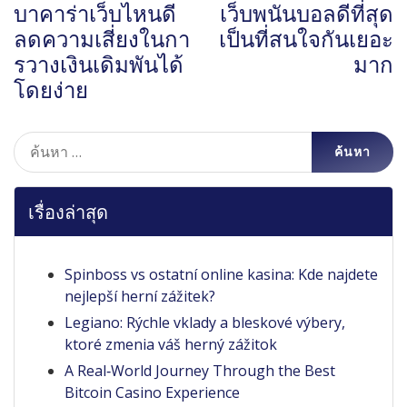
บาคาร่าเว็บไหนดี
เว็บพนันบอลดีที่สุด
ลดความเสี่ยงในกา
เป็นที่สนใจกันเยอะ
รวางเงินเดิมพันได้
มาก
โดยง่าย
ค้นหา
สำหรับ:
เรื่องล่าสุด
Spinboss vs ostatní online kasina: Kde najdete
nejlepší herní zážitek?
Legiano: Rýchle vklady a bleskové výbery,
ktoré zmenia váš herný zážitok
A Real‑World Journey Through the Best
Bitcoin Casino Experience