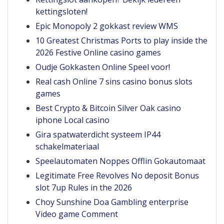
kettingsloten!
Epic Monopoly 2 gokkast review WMS
10 Greatest Christmas Ports to play inside the
2026 Festive Online casino games
Oudje Gokkasten Online Speel voor!
Real cash Online 7 sins casino bonus slots
games
Best Crypto & Bitcoin Silver Oak casino
iphone Local casino
Gira spatwaterdicht systeem IP44
schakelmateriaal
Speelautomaten Noppes Offlin Gokautomaat
Legitimate Free Revolves No deposit Bonus
slot 7up Rules in the 2026
Choy Sunshine Doa Gambling enterprise
Video game Comment