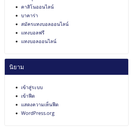
คาสิโนออนไลน์
บาคาร่า
สมัครแทงบอลออนไลน์
แทงบอลฟรี
แทงบอลออนไลน์
นิยาม
เข้าสู่ระบบ
เข้าฟีด
แสดงความเห็นฟีด
WordPress.org