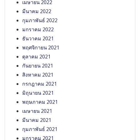
เมษายน 2022
มีนาคม 2022
กุมภาพันธ์ 2022
มกราคม 2022
ธันวาคม 2021
พฤศจิกายน 2021
ตุลาคม 2021
กันยายน 2021
สิงหาคม 2021
กรกฎาคม 2021
มิถุนายน 2021
พฤษภาคม 2021
เมษายน 2021
มีนาคม 2021
กุมภาพันธ์ 2021
มกราคม 2021