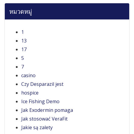
หมวดหมู่
1
13
17
5
7
casino
Czy Desparazil jest
hospice
Ice Fishing Demo
Jak Exodermin pomaga
Jak stosować VeraFit
Jakie są zalety