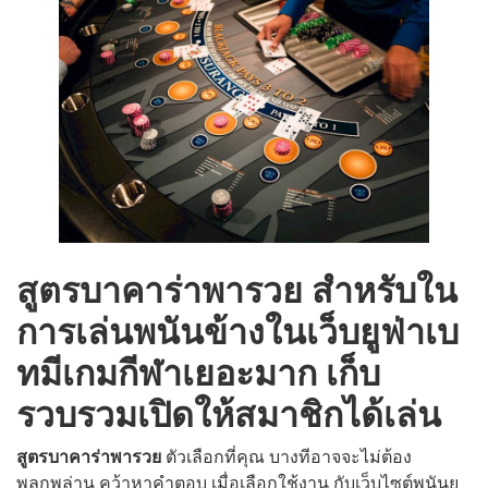
สูตรบาคาร่าพารวย สำหรับใน
การเล่นพนันข้างในเว็บยูฟ่าเบ
ทมีเกมกีฬาเยอะมาก เก็บ
รวบรวมเปิดให้สมาชิกได้เล่น
สูตรบาคาร่าพารวย
ตัวเลือกที่คุณ บางทีอาจจะไม่ต้อง
พลุกพล่าน คว้าหาคำตอบ เมื่อเลือกใช้งาน กับเว็บไซต์พนันยู