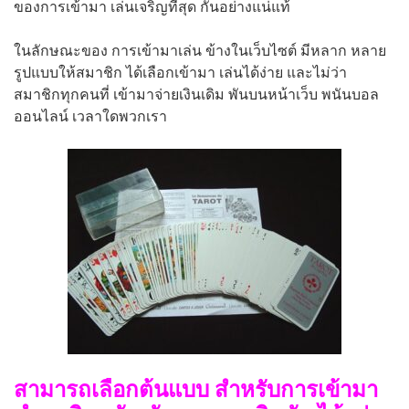
ของการเข้ามา เล่นเจริญที่สุด กันอย่างแน่แท้
ในลักษณะของ การเข้ามาเล่น ข้างในเว็บไซต์ มีหลาก หลาย
รูปแบบให้สมาชิก ได้เลือกเข้ามา เล่นได้ง่าย และไม่ว่า
สมาชิกทุกคนที่ เข้ามาจ่ายเงินเดิม พันบนหน้าเว็บ พนันบอล
ออนไลน์ เวลาใดพวกเรา
สามารถเลือกต้นแบบ สำหรับการเข้ามา