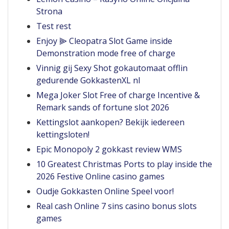
Strona
Test rest
Enjoy ⫸ Cleopatra Slot Game inside
Demonstration mode free of charge
Vinnig gij Sexy Shot gokautomaat offlin
gedurende GokkastenXL nl
Mega Joker Slot Free of charge Incentive &
Remark sands of fortune slot 2026
Kettingslot aankopen? Bekijk iedereen
kettingsloten!
Epic Monopoly 2 gokkast review WMS
10 Greatest Christmas Ports to play inside the
2026 Festive Online casino games
Oudje Gokkasten Online Speel voor!
Real cash Online 7 sins casino bonus slots
games