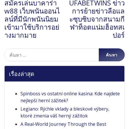
สมัครเล่นบาคาร่า
UFABETWINS ข่าว
w88 เว็บพนันออนไ
การย้ายข่าวลือแล
ลน์ที่มีนักพนันนิยม
ะซุบซิบจากสนามกี
เข้ามาใช้บริการอย่
ฬาท็อตแน่มฮ็อทสเ
างมากมาย
ปอร์
ค้นหา
สำหรับ:
เรื่องล่าสุด
Spinboss vs ostatní online kasina: Kde najdete
nejlepší herní zážitek?
Legiano: Rýchle vklady a bleskové výbery,
ktoré zmenia váš herný zážitok
A Real‑World Journey Through the Best