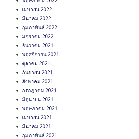
พฤษภาคม 2022
เมษายน 2022
มีนาคม 2022
กุมภาพันธ์ 2022
มกราคม 2022
ธันวาคม 2021
พฤศจิกายน 2021
ตุลาคม 2021
กันยายน 2021
สิงหาคม 2021
กรกฎาคม 2021
มิถุนายน 2021
พฤษภาคม 2021
เมษายน 2021
มีนาคม 2021
กุมภาพันธ์ 2021