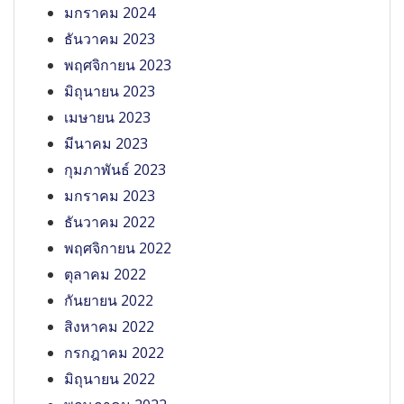
มกราคม 2024
ธันวาคม 2023
พฤศจิกายน 2023
มิถุนายน 2023
เมษายน 2023
มีนาคม 2023
กุมภาพันธ์ 2023
มกราคม 2023
ธันวาคม 2022
พฤศจิกายน 2022
ตุลาคม 2022
กันยายน 2022
สิงหาคม 2022
กรกฎาคม 2022
มิถุนายน 2022