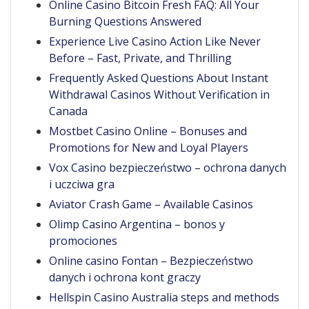
Online Casino Bitcoin Fresh FAQ: All Your
Burning Questions Answered
Experience Live Casino Action Like Never
Before – Fast, Private, and Thrilling
Frequently Asked Questions About Instant
Withdrawal Casinos Without Verification in
Canada
Mostbet Casino Online – Bonuses and
Promotions for New and Loyal Players
Vox Casino bezpieczeństwo – ochrona danych
i uczciwa gra
Aviator Crash Game – Available Casinos
Olimp Casino Argentina – bonos y
promociones
Online casino Fontan – Bezpieczeństwo
danych i ochrona kont graczy
Hellspin Casino Australia steps and methods