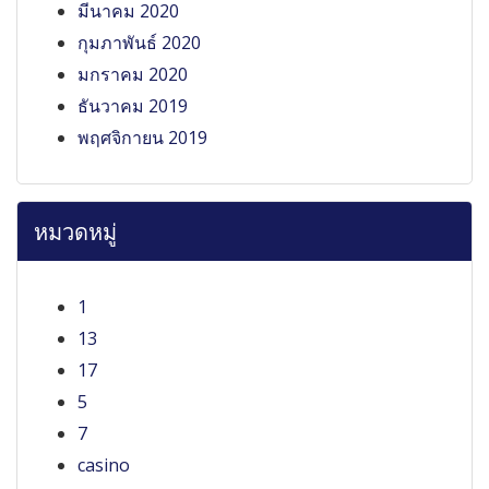
มีนาคม 2020
กุมภาพันธ์ 2020
มกราคม 2020
ธันวาคม 2019
พฤศจิกายน 2019
หมวดหมู่
1
13
17
5
7
casino