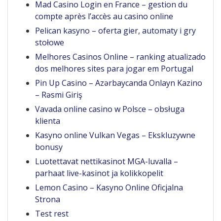
Mad Casino Login en France – gestion du
compte après l’accès au casino online
Pelican kasyno – oferta gier, automaty i gry
stołowe
Melhores Casinos Online – ranking atualizado
dos melhores sites para jogar em Portugal
Pin Up Casino – Azərbaycanda Onlayn Kazino
– Rəsmi Giriş
Vavada online casino w Polsce – obsługa
klienta
Kasyno online Vulkan Vegas – Ekskluzywne
bonusy
Luotettavat nettikasinot MGA-luvalla –
parhaat live-kasinot ja kolikkopelit
Lemon Casino – Kasyno Online Oficjalna
Strona
Test rest