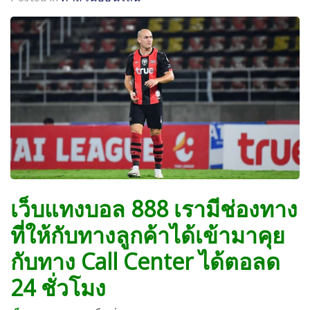
เว็บแทงบอล 888 เรามีช่องทาง
ที่ให้กับทางลูกค้าได้เข้ามาคุย
กับทาง Call Center ได้ตอลด
24 ชั่วโมง