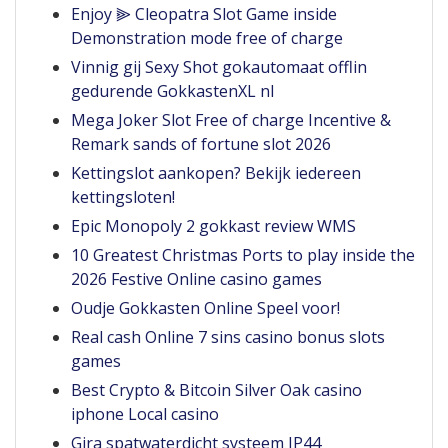
Enjoy ⫸ Cleopatra Slot Game inside
Demonstration mode free of charge
Vinnig gij Sexy Shot gokautomaat offlin
gedurende GokkastenXL nl
Mega Joker Slot Free of charge Incentive &
Remark sands of fortune slot 2026
Kettingslot aankopen? Bekijk iedereen
kettingsloten!
Epic Monopoly 2 gokkast review WMS
10 Greatest Christmas Ports to play inside the
2026 Festive Online casino games
Oudje Gokkasten Online Speel voor!
Real cash Online 7 sins casino bonus slots
games
Best Crypto & Bitcoin Silver Oak casino
iphone Local casino
Gira spatwaterdicht systeem IP44