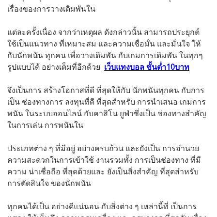
เรื่องของการวางเดิมพันใน
แต่ละครั้งเนื่อง จากว่าเหตุผล ดังกล่าวนั้น สามารถประยุกต์
ใช้เป็นแนวทาง ที่เหมาะสม และความเชื่อมั่น และมั่นใจ ให้
กับนักพนัน ทุกคน เพื่อวางเดิมพัน กับเกมการเดิมพัน ในทุกๆ
รูปแบบได้ อย่างเต็มที่อีกด้วย
เว็บแทงบอล ขั้นต่ำ10บาท
จึงเป็นการ สร้างโอกาสที่ดี ที่สุดให้กับ นักพนันทุกคน กับการ
เป็น ช่องทางการ ลงทุนที่ดี ที่สุดสำหรับ การนำเสนอ เกมการ
พนัน ในระบบออนไลน์ กับคาสิโน ยูฟ่าซึ่งเป็น ช่องทางสำคัญ
ในการเล่น การพนันใน
ประเภทต่าง ๆ ที่มีอยู่ อย่างครบถ้วน และยังเป็น การอำนวย
ความสะดวกในการเข้าใช้ งานรวมทั้ง การเป็นช่องทาง ที่มี
ความ น่าเชื่อถือ ที่สุดด้วยและ ยังเป็นสิ่งสำคัญ ที่สุดสำหรับ
การตัดสินใจ ของนักพนัน
ทุกคนได้เป็น อย่างดีแน่นอน กับสิ่งต่าง ๆ เหล่านี้ที่ เป็นการ