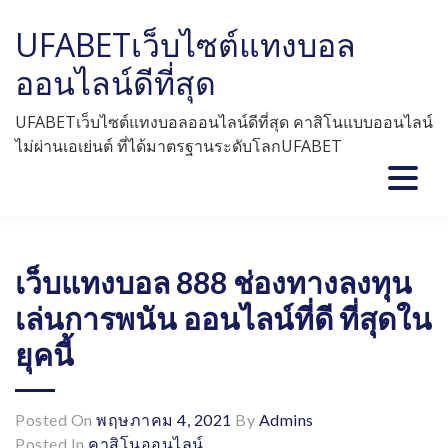
Skip
UFABETเว็บไซต์แทงบอล
to
content
ออนไลน์ดีที่สุด
UFABETเว็บไซต์แทงบอลออนไลน์ดีที่สุด คาสิโนแบบออนไลน์
ไม่ผ่านเอเย่นต์ ที่ได้มาตรฐานระดับโลกUFABET
เว็บแทงบอล 888 ช่องทางลงทุน
เล่นการพนัน ออนไลน์ที่ดี ที่สุดใน
ยุคนี้
Posted On
พฤษภาคม 4, 2021
By
Admins
Posted In
คาสิโนออนไลน์