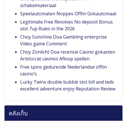
schakelmateriaal
Speelautomaten Noppes Offlin Gokautomaat
Legitimate Free Revolves No deposit Bonus
slot 7up Rules in the 2026
Choy Sunshine Doa Gambling enterprise
Video game Comment
Choy Zonlicht Doa recensie Casino gokasten
Aristocrat casinos Afloop spellen
Free spins gedurende Nederlandse offlin
casino’s
Lucky Twins double bubble slot bill and teds
excellent adventure enjoy Reputation Review
คลังเก็บ