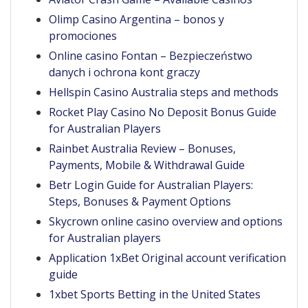
Olimp Casino Argentina – bonos y
promociones
Online casino Fontan – Bezpieczeństwo
danych i ochrona kont graczy
Hellspin Casino Australia steps and methods
Rocket Play Casino No Deposit Bonus Guide
for Australian Players
Rainbet Australia Review – Bonuses,
Payments, Mobile & Withdrawal Guide
Betr Login Guide for Australian Players:
Steps, Bonuses & Payment Options
Skycrown online casino overview and options
for Australian players
Application 1xBet Original account verification
guide
1xbet Sports Betting in the United States