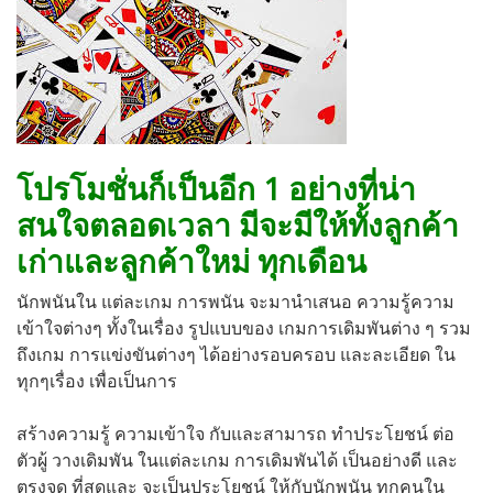
โปรโมชั่นก็เป็นอีก 1 อย่างที่น่า
สนใจตลอดเวลา มีจะมีให้ทั้งลูกค้า
เก่าและลูกค้าใหม่ ทุกเดือน
นักพนันใน แต่ละเกม การพนัน จะมานำเสนอ ความรู้ความ
เข้าใจต่างๆ ทั้งในเรื่อง รูปแบบของ เกมการเดิมพันต่าง ๆ รวม
ถึงเกม การแข่งขันต่างๆ ได้อย่างรอบครอบ และละเอียด ใน
ทุกๆเรื่อง เพื่อเป็นการ
สร้างความรู้ ความเข้าใจ กับและสามารถ ทำประโยชน์ ต่อ
ตัวผู้ วางเดิมพัน ในแต่ละเกม การเดิมพันได้ เป็นอย่างดี และ
ตรงจุด ที่สุดและ จะเป็นประโยชน์ ให้กับนักพนัน ทุกคนใน