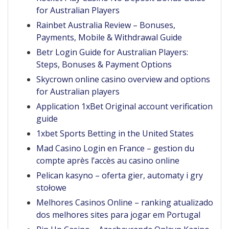
for Australian Players
Rainbet Australia Review – Bonuses,
Payments, Mobile & Withdrawal Guide
Betr Login Guide for Australian Players:
Steps, Bonuses & Payment Options
Skycrown online casino overview and options
for Australian players
Application 1xBet Original account verification
guide
1xbet Sports Betting in the United States
Mad Casino Login en France – gestion du
compte après l’accès au casino online
Pelican kasyno – oferta gier, automaty i gry
stołowe
Melhores Casinos Online – ranking atualizado
dos melhores sites para jogar em Portugal