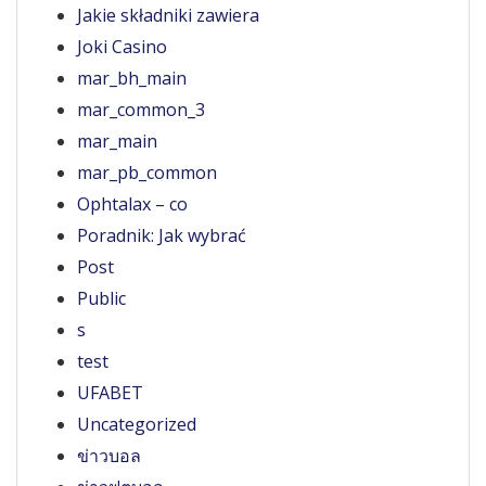
Jakie składniki zawiera
Joki Casino
mar_bh_main
mar_common_3
mar_main
mar_pb_common
Ophtalax – co
Poradnik: Jak wybrać
Post
Public
s
test
UFABET
Uncategorized
ข่าวบอล