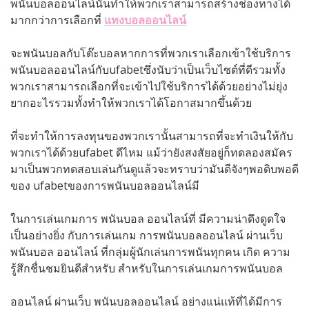
พนันบอลออนไลน์นั้นทำให้พวกเราสามารถสร้างช่องทางได้
มากกว่าการเลือกที่
แทงบอลออนไลน์
จะพนันบอลกับโต๊ะบอลหากการที่พวกเราเลือกเข้าใช้บริการ
พนันบอลออนไลน์กับufabetซึ่งนับว่าเป็นเว็บไซต์ที่ดีรวมทั้ง
พวกเราสามารถเลือกที่จะเข้าไปใช้บริการได้ด้วยอย่างไม่ยุ่ง
ยากอะไรรวมทั้งทำให้พวกเราได้โอกาสมากขึ้นด้วย
ที่จะทำให้การลงทุนของพวกเรานั้นสามารถที่จะทำเงินให้กับ
พวกเราได้ด้วยufabet ดีไหม แม้ว่ายังสงสัยอยู่ก็ทดลองสมัคร
มาเป็นพวกทดสอบเล่นกันดูแล้วจะทราบว่ามันดีจังๆพอดิบพอดี
ของ ufabetของการพนันบอลออนไลน์มี
ในการเล่นเกมการ พนันบอล ออนไลน์ที่ มีความน่าดึงดูดใจ
เป็นอย่างยิ่ง กับการเล่นเกม การพนันบอลออนไลน์ ผ่านเว็บ
พนันบอล ออนไลน์ ที่กลุ่มผู้นักเล่นการพนันทุกคน เกิด ความ
รู้สึกชื่นชมยินดีสำหรับ สำหรับในการเล่นเกมการพนันบอล
ออนไลน์ ผ่านเว็บ พนันบอลออนไลน์ อย่างแน่แท้ที่ได้มีการ