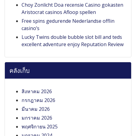
Choy Zonlicht Doa recensie Casino gokasten
Aristocrat casinos Afloop spellen
Free spins gedurende Nederlandse offlin
casino’s
Lucky Twins double bubble slot bill and teds
excellent adventure enjoy Reputation Review
คลังเก็บ
สิงหาคม 2026
กรกฎาคม 2026
มีนาคม 2026
มกราคม 2026
พฤศจิกายน 2025
มกราคม 2024