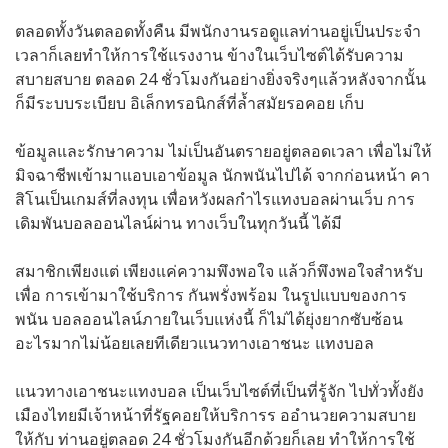
ตลอดทั้งวันตลอดทั้งคืน มีพนักงานรอดูแลท่านอยู่เป็นประจำ
เวลาก็เลยทำให้การใช้แรงงาน ข้างในเว็บไซต์ได้รับความ
สบายสบาย ตลอด 24 ชั่วโมงกันอย่างยิ่งจริงๆแล้วหลังจากนั้น
ก็มีระบบระเบียบ อิเล็กทรอนิกส์ที่ล้ำสมัยรอคอย เก็บ
ข้อมูลและรักษาความ ไม่เป็นอันตรายอยู่ตลอดเวลา เพื่อไม่ให้
มิจฉาชีพเข้ามาแอบเอาข้อมูล นักพนันไปได้ จากก่อนหน้า คา
สิโนเป็นเกมส์ที่ลงทุน เพื่อหวังผลกำไรแทงบอลผ่านเว็บ การ
เดิมพันบอลออนไลน์ผ่าน ทางเว็บในทุกวันนี้ ได้มี
สมาชิกเพียงแต่ เพียงแค่ความพึงพอใจ แล้วก็พึงพอใจสำหรับ
เพื่อ การเข้ามาใช้บริการ กันพรั่งพร้อม ในรูปแบบของการ
พนัน บอลออนไลน์ภายในเว็บแห่งนี้ ก็ไม่ได้ยุ่งยากซับซ้อน
อะไรมากไม่น้อยเลยทีเดียวแนวทางเอาชนะ แทงบอล
แนวทางเอาชนะแทงบอล เป็นเว็บไซต์ที่เป็นที่รู้จัก ไปทั่วทั้งยัง
เมืองไทยมีเจ้าหน้าที่รัฐคอยให้บริการร ออำนวยความสบาย
ให้กับ ท่านอยู่ตลอด 24 ชั่วโมงกันอีกด้วยก็เลย ทำให้การใช้