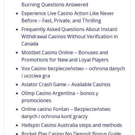
Burning Questions Answered
Experience Live Casino Action Like Never
Before – Fast, Private, and Thrilling
Frequently Asked Questions About Instant
Withdrawal Casinos Without Verification in
Canada
Mostbet Casino Online – Bonuses and
Promotions for New and Loyal Players
Vox Casino bezpieczeństwo – ochrona danych
i uczciwa gra
Aviator Crash Game – Available Casinos
Olimp Casino Argentina – bonos y
promociones
Online casino Fontan – Bezpieczeństwo
danych i ochrona kont graczy
Hellspin Casino Australia steps and methods
Rocket Play Casino No Deposit Bonus Guide