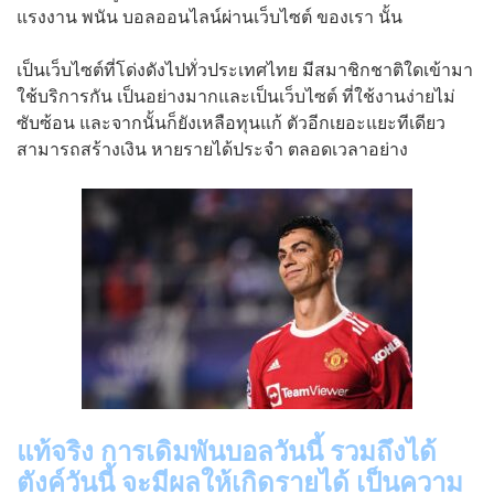
แรงงาน พนัน บอลออนไลน์ผ่านเว็บไซต์ ของเรา นั้น
เป็นเว็บไซต์ที่โด่งดังไปทั่วประเทศไทย มีสมาชิกชาติใดเข้ามา
ใช้บริการกัน เป็นอย่างมากและเป็นเว็บไซต์ ที่ใช้งานง่ายไม่
ซับซ้อน และจากนั้นก็ยังเหลือทุนแก้ ตัวอีกเยอะแยะทีเดียว
สามารถสร้างเงิน หายรายได้ประจำ ตลอดเวลาอย่าง
แท้จริง การเดิมพันบอลวันนี้ รวมถึงได้
ตังค์วันนี้ จะมีผลให้เกิดรายได้ เป็นความ