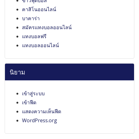
ข่าวฟุตบอล
คาสิโนออนไลน์
บาคาร่า
สมัครแทงบอลออนไลน์
แทงบอลฟรี
แทงบอลออนไลน์
นิยาม
เข้าสู่ระบบ
เข้าฟีด
แสดงความเห็นฟีด
WordPress.org