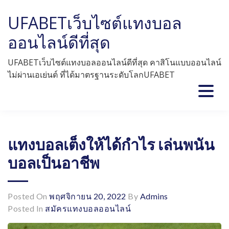
Skip
UFABETเว็บไซต์แทงบอล
to
content
ออนไลน์ดีที่สุด
UFABETเว็บไซต์แทงบอลออนไลน์ดีที่สุด คาสิโนแบบออนไลน์
ไม่ผ่านเอเย่นต์ ที่ได้มาตรฐานระดับโลกUFABET
แทงบอลเต็งให้ได้กำไร เล่นพนัน
บอลเป็นอาชีพ
Posted On
พฤศจิกายน 20, 2022
By
Admins
Posted In
สมัครแทงบอลออนไลน์