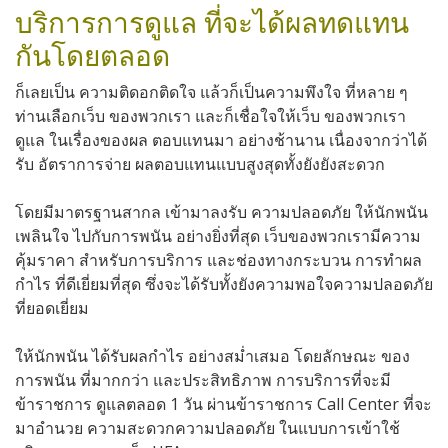
บริการการดูแล ที่จะได้ผลทดแทน
กันโดยตลอด
ก็เลยเป็น ความติดอกติดใจ แล้วก็เป็นความพึงใจ ที่หลาย ๆ
ท่านเลือกเว็บ ของพวกเรา และก็เชื่อใจให้เว็บ ของพวกเรา
ดูแล ในเรื่องของผล ตอบแทนมา อย่างช้านาน เนื่องจากว่าได้
รับ อัตราการจ่าย ผลตอบแทนแบบสูงสุดทั้งยังยังสะดวก
โดยมีมาตรฐานสากล เข้ามาลงรับ ความปลอดภัย ให้นักพนัน
เพลินใจ ไปกับการพนัน อย่างยิ่งที่สุด เว็บของพวกเรามีความ
คุ้มราคา สำหรับการบริการ และช่องทางกระบวน การทำผล
กำไร ที่ดีเยี่ยมที่สุด ซึ่งจะได้รับทั้งยังความพอใจความปลอดภัย
ที่ยอดเยี่ยม
ให้นักพนัน ได้รับผลกำไร อย่างสม่ำเสมอ โดยลักษณะ ของ
การพนัน ที่มากกว่า และประสิทธิภาพ การบริการที่จะมี
ข้าราชการ ดูแลตลอด 1 วัน ผ่านข้าราชการ Call Center ที่จะ
มาอำนวย ความสะดวกความปลอดภัย ในแบบการเข้าใช้