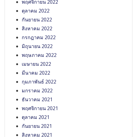
พฤศจิกายน 2022
ตุลาคม 2022
กันยายน 2022
สิงหาคม 2022
กรกฎาคม 2022
มิถุนายน 2022
พฤษภาคม 2022
เมษายน 2022
มีนาคม 2022
กุมภาพันธ์ 2022
มกราคม 2022
ธันวาคม 2021
พฤศจิกายน 2021
ตุลาคม 2021
กันยายน 2021
สิงหาคม 2021