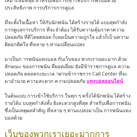
เหมาะสมที่สุด สำหรับเพื่อการเข้าใช้บริการพร้อมด้วย
ประสิทธิภาพ การบริการการดูแล
ที่จะตั้งใจเนื้อหา ให้กับนักพนัน ได้สร้างรายได้ แบบสุดกำลัง
การดูแลการบริการ ที่จะจำต้อง ได้รับความคุ้มราคาความ
ปลอดภัย ที่ดีโดยตลอด ก็เลยเป็นความถูกใจ แล้วก็เป็ นความ
ติดอกติดใจ ที่หลาย ๆ ท่านเปลี่ยนแปลง
มาเป็นก ารพนันแทงบอล กับเว็บของ พวกเราเยอะมาก ด้วย
ลักษณะ ของการพนัน ที่ยอดเยี่ยม ยังมีข้าราชการดูแล ความ
ปลอดภัย ตลอดระยะเวล าผ่านข้าราชการ Call Center ที่จะ
มาอำนวย ความสะดวก ความปลอดภัย
แทงบอลออนไลน์
ในต้นแบบ การเข้าใช้บริการ ในทุก ๆ ครั้งได้นักพนัน ได้สร้าง
รายได้แ บบสุดกำลังทั้ง ยังสะดวกสูงที่สุด สำหรับเพื่อการพนัน
ซึ่งเป็นเหตุผลสำคัญ ที่หลาย ๆ ท่านแปลงมาเป็น การพนันแทง
บอลด้วย
เว็บของพวกเราเยอะมากการ