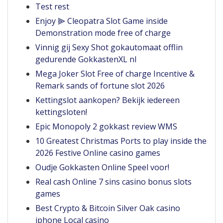
Test rest
Enjoy ⫸ Cleopatra Slot Game inside
Demonstration mode free of charge
Vinnig gij Sexy Shot gokautomaat offlin
gedurende GokkastenXL nl
Mega Joker Slot Free of charge Incentive &
Remark sands of fortune slot 2026
Kettingslot aankopen? Bekijk iedereen
kettingsloten!
Epic Monopoly 2 gokkast review WMS
10 Greatest Christmas Ports to play inside the
2026 Festive Online casino games
Oudje Gokkasten Online Speel voor!
Real cash Online 7 sins casino bonus slots
games
Best Crypto & Bitcoin Silver Oak casino
iphone Local casino