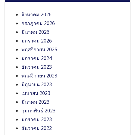
สิงหาคม 2026
กรกฎาคม 2026
มีนาคม 2026
มกราคม 2026
พฤศจิกายน 2025
มกราคม 2024
ธันวาคม 2023
พฤศจิกายน 2023
มิถุนายน 2023
เมษายน 2023
มีนาคม 2023
กุมภาพันธ์ 2023
มกราคม 2023
ธันวาคม 2022