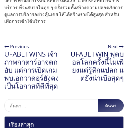
วิธีการทำผลกำไรที่นานัปการต้นแบบ ด้วยประสิทธิภาพการ
บริการ ที่จะสบายในทุก ๆ ครั้งรวมทั้งสร้างความปลอดภัยการ
ดูแลการบริการอย่างคุ้นเคย ให้ได้สร้างรายได้สูงสุด สำหรับ
เพื่อการเข้าใช้บริการ
Previous
Next
UFABETWINS เจ้า
UFABETWIN ฟุตบ
ภาพกาตาร์อาจตก
อลโลกครั้งนี้ไม่เพี
อับ แต่การเปิดเกม
ยงแต่รู้สึกแปลก แ
พบเอกวาดอร์ยังคง
ต่ยังน่าเบื่อสุดๆ
เป็นโอกาสที่ดีที่สุด
ค้นหา
สำหรับ:
เรื่องล่าสุด