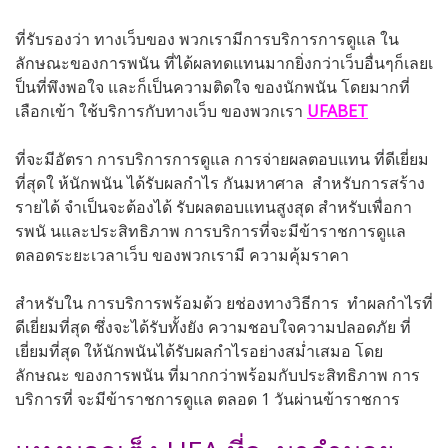
ที่รับรองว่า ทางเว็บของ พวกเรามีการบริการการดูแล ใน
ลักษณะของการพนัน ที่ได้ผลทดแทนมากยิ่งกว่าเว็บอื่นๆก็เลยเ
ป็นที่พึงพอใจ และก็เป็นความติดใจ ของนักพนัน โดยมากที่
เลือกเข้า ใช้บริการกับทางเว็บ ของพวกเรา
UFABET
ที่จะมีอัตรา การบริการการดูแล การจ่ายผลตอบแทน ที่ดีเยี่ยม
ที่สุดใ ห้นักพนัน ได้รับผลกำไร กันมหาศาล สำหรับการสร้าง
รายได้ จำเป็นจะต้องได้ รับผลตอบแทนสูงสุด สำหรับเพื่อกา
รพนั นและประสิทธิภาพ การบริการที่จะมีข้าราชการดูแล
ตลอดระยะเวลาเว็บ ของพวกเรามี ความคุ้มราคา
สำหรับใน การบริการพร้อมด้ว ยช่องทางวิธีการ ทำผลกำไรที่
ดีเยี่ยมที่สุด ซึ่งจะได้รับทั้งยัง ความชอบใจความปลอดภัย ที่
เยี่ยมที่สุด ให้นักพนันได้รับผลกำไรอย่างสม่ำเสมอ โดย
ลักษณะ ของการพนัน ที่มากกว่าพร้อมกับประสิทธิภาพ การ
บริการที่ จะมีข้าราชการดูแล ตลอด 1 วันผ่านข้าราชการ