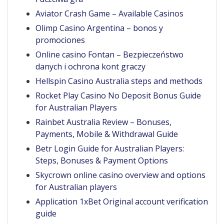
Aviator Crash Game – Available Casinos
Olimp Casino Argentina – bonos y
promociones
Online casino Fontan – Bezpieczeństwo
danych i ochrona kont graczy
Hellspin Casino Australia steps and methods
Rocket Play Casino No Deposit Bonus Guide
for Australian Players
Rainbet Australia Review – Bonuses,
Payments, Mobile & Withdrawal Guide
Betr Login Guide for Australian Players:
Steps, Bonuses & Payment Options
Skycrown online casino overview and options
for Australian players
Application 1xBet Original account verification
guide