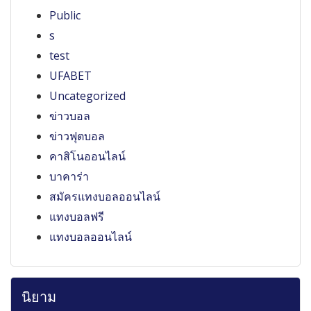
Public
s
test
UFABET
Uncategorized
ข่าวบอล
ข่าวฟุตบอล
คาสิโนออนไลน์
บาคาร่า
สมัครแทงบอลออนไลน์
แทงบอลฟรี
แทงบอลออนไลน์
นิยาม