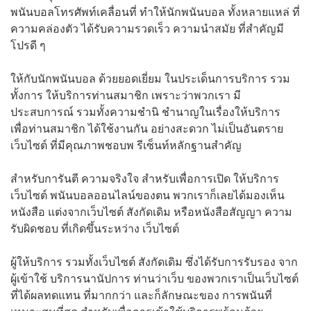
พนันบอลโทรศัพท์เคลื่อนที่ ทำให้นักพนันบอล ทั้งหลายแหล่ ที่
ความคล่องตัว ได้รับความรวดเร็ว ความนำสมัย ที่สำคัญมี
โปรดี ๆ
ให้กับนักพนันบอล ด้วยยอดเยี่ยม ในประเด็นการบริการ รวม
ทั้งการ ให้บริการท่านสมาชิก เพราะว่าพวกเรา มี
ประสบการณ์ รวมทั้งความชำนิ ชำนาญในเรื่องให้บริการ
เพื่อท่านสมาชิก ได้ใช้งานกัน อย่างสะดวก ไม่เป็นอันตราย
เว็บไซต์ ที่มีคุณภาพชอบพ รีเซ็นท์หลักฐานสำคัญ
สำหรับการันตี ความจริงใจ สำหรับเพื่อการเปิด ให้บริการ
เว็บไซต์ พนันบอลออนไลน์ของตน พวกเราก็เลยได้มองเห็น
หนังสือ แต่งจากเว็บไซต์ สังกัดเดิม หรือหนังสือสัญญา ความ
รับผิดชอบ ที่เกิดขึ้นระหว่าง เว็บไซต์
ผู้ให้บริการ รวมทั้งเว็บไซต์ สังกัดเดิม ซึ่งได้รับการรับรอง จาก
ผู้เข้าใช้ บริการนานัปการ ท่านว่าเว็บ ของพวกเราเป็นเว็บไซต์
ที่ได้ผลทดแทน ที่มากกว่า และก็ลักษณะของ การพนันที่