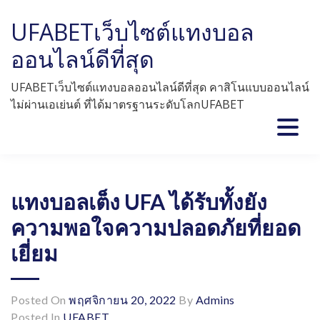
Skip
UFABETเว็บไซต์แทงบอล
to
content
ออนไลน์ดีที่สุด
UFABETเว็บไซต์แทงบอลออนไลน์ดีที่สุด คาสิโนแบบออนไลน์
ไม่ผ่านเอเย่นต์ ที่ได้มาตรฐานระดับโลกUFABET
แทงบอลเต็ง UFA ได้รับทั้งยัง
ความพอใจความปลอดภัยที่ยอด
เยี่ยม
Posted On
พฤศจิกายน 20, 2022
By
Admins
Posted In
UFABET