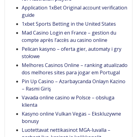
Application 1xBet Original account verification
guide
1xbet Sports Betting in the United States
Mad Casino Login en France – gestion du
compte après l’accès au casino online
Pelican kasyno – oferta gier, automaty i gry
stołowe
Melhores Casinos Online – ranking atualizado
dos melhores sites para jogar em Portugal
Pin Up Casino – Azərbaycanda Onlayn Kazino
– Rəsmi Giriş
Vavada online casino w Polsce – obsługa
klienta
Kasyno online Vulkan Vegas – Ekskluzywne
bonusy
Luotettavat nettikasinot MGA-luvalla –