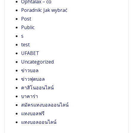
Ophtalax – co
Poradnik: Jak wybrać
Post
Public
s
test
UFABET
Uncategorized
ข่าวบอล
ข่าวฟุตบอล
คาสิโนออนไลน์
บาคาร่า
สมัครแทงบอลออนไลน์
แทงบอลฟรี
แทงบอลออนไลน์