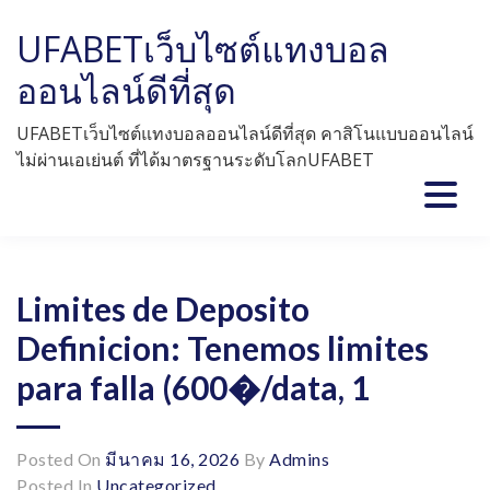
Skip
UFABETเว็บไซต์แทงบอล
to
content
ออนไลน์ดีที่สุด
UFABETเว็บไซต์แทงบอลออนไลน์ดีที่สุด คาสิโนแบบออนไลน์
ไม่ผ่านเอเย่นต์ ที่ได้มาตรฐานระดับโลกUFABET
Limites de Deposito
Definicion: Tenemos limites
para falla (600�/data, 1
Posted On
มีนาคม 16, 2026
By
Admins
Posted In
Uncategorized