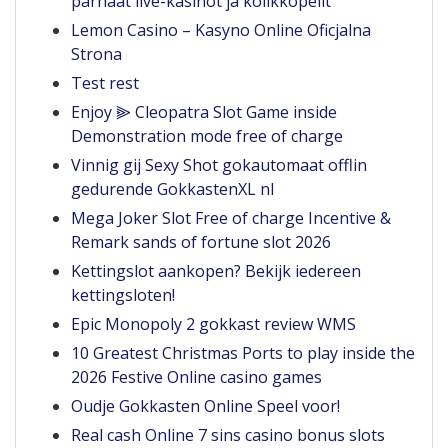
parhaat live-kasinot ja kolikkopelit
Lemon Casino – Kasyno Online Oficjalna
Strona
Test rest
Enjoy ⫸ Cleopatra Slot Game inside
Demonstration mode free of charge
Vinnig gij Sexy Shot gokautomaat offlin
gedurende GokkastenXL nl
Mega Joker Slot Free of charge Incentive &
Remark sands of fortune slot 2026
Kettingslot aankopen? Bekijk iedereen
kettingsloten!
Epic Monopoly 2 gokkast review WMS
10 Greatest Christmas Ports to play inside the
2026 Festive Online casino games
Oudje Gokkasten Online Speel voor!
Real cash Online 7 sins casino bonus slots