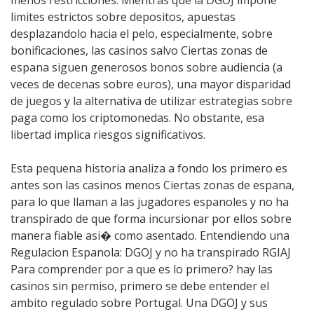
menos restricciones. Mientras que la DGOJ impone
limites estrictos sobre depositos, apuestas
desplazandolo hacia el pelo, especialmente, sobre
bonificaciones, las casinos salvo Ciertas zonas de
espana siguen generosos bonos sobre audiencia (a
veces de decenas sobre euros), una mayor disparidad
de juegos y la alternativa de utilizar estrategias sobre
paga como los criptomonedas. No obstante, esa
libertad implica riesgos significativos.
Esta pequena historia analiza a fondo los primero es
antes son las casinos menos Ciertas zonas de espana,
para lo que llaman a las jugadores espanoles y no ha
transpirado de que forma incursionar por ellos sobre
manera fiable asi� como asentado. Entendiendo una
Regulacion Espanola: DGOJ y no ha transpirado RGIAJ
Para comprender por a que es lo primero? hay las
casinos sin permiso, primero se debe entender el
ambito regulado sobre Portugal. Una DGOJ y sus