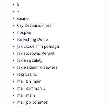
5
7
casino
Czy Desparazil jest
hospice
Ice Fishing Demo
Jak Exodermin pomaga
Jak stosować VeraFit
Jakie są zalety
Jakie składniki zawiera
Joki Casino
mar_bh_main
mar_common_3
mar_main
mar_pb_common