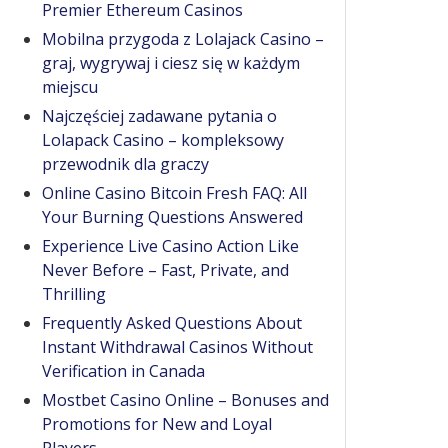
Premier Ethereum Casinos
Mobilna przygoda z Lolajack Casino –
graj, wygrywaj i ciesz się w każdym
miejscu
Najczęściej zadawane pytania o
Lolapack Casino – kompleksowy
przewodnik dla graczy
Online Casino Bitcoin Fresh FAQ: All
Your Burning Questions Answered
Experience Live Casino Action Like
Never Before – Fast, Private, and
Thrilling
Frequently Asked Questions About
Instant Withdrawal Casinos Without
Verification in Canada
Mostbet Casino Online – Bonuses and
Promotions for New and Loyal