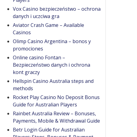
Players
Vox Casino bezpieczeństwo – ochrona
danych i uczciwa gra
Aviator Crash Game – Available
Casinos
Olimp Casino Argentina – bonos y
promociones
Online casino Fontan –
Bezpieczeństwo danych i ochrona
kont graczy
Hellspin Casino Australia steps and
methods
Rocket Play Casino No Deposit Bonus
Guide for Australian Players
Rainbet Australia Review – Bonuses,
Payments, Mobile & Withdrawal Guide
Betr Login Guide for Australian