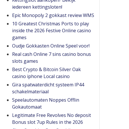
Kettingslot aankopen? Bekijk
iedereen kettingsloten!
Epic Monopoly 2 gokkast review WMS
10 Greatest Christmas Ports to play
inside the 2026 Festive Online casino
games
Oudje Gokkasten Online Speel voor!
Real cash Online 7 sins casino bonus
slots games
Best Crypto & Bitcoin Silver Oak
casino iphone Local casino
Gira spatwaterdicht systeem IP44
schakelmateriaal
Speelautomaten Noppes Offlin
Gokautomaat
Legitimate Free Revolves No deposit
Bonus slot 7up Rules in the 2026