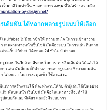
 เว็บคาสิโนเท่านั้น ช่องทางการลงทุน ที่ไม่สร้างความผิด
munication-by-design.net/
รเดิมพัน ได้หลากหลายรูปแบบให้เลือก
าสิโนUfabet ไม่มีสมาชิกให้ ความสนใจ ในการเข้ามาร่วม
เล่นผ่านทางหน้าเว็บไซต์ มันคือระบบ ในการเล่น ที่หลาก
นผ่านเว็บUfabet
ได้ตลอด 24 ชั่วโมงไม่ว่าจะ
ุกรูปแบบกันอีกด้วย
มีระบบในการ วางเงินเดิมพัน ได้แล้วได้
งการเล่น มันมีเกมส์กีฬา หลากหลายรูปแบบ ซึ่งบางเกมมัน
 ได้เลยว่า ในการลงทุนเข้า ใช้งานผ่าน
่การสร้างรายได้ ที่จะทำงานให้กับ ตัวผู้เล่น ได้เป็นอย่าง
นเดิมพันบนหน้า เว็บไซต์ มันคือในแนวทางที่จะทำให้
กรูปแบบกันเลย ทีเดียว และยังมีระบบการ
การ ได้ครบทุกรูปแบบกันอีกด้วย
มีช่องทางในการ วางเงิน