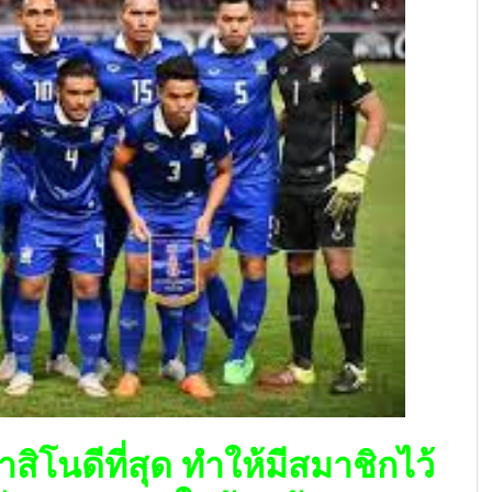
โนดีที่สุด ทำให้มีสมาชิกไว้