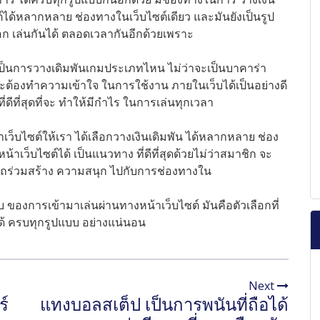
ซต์ได้หลากหลาย ช่องทางในเว็บไซต์เดียว และมันยังเป็นรูป
อก เล่นกันได้ ตลอดเวลากันอีกด้วยเพราะ
ะเป็นการวางเดิมพันเกมประเภทไหน ไม่ว่าจะเป็นบาคาร่า
เราจะต้องทำความเข้าใจ ในการใช้งาน ภายในเว็บได้เป็นอย่างดี
ี่ดีที่สุดที่จะ ทำให้มีกำไร ในการเล่นทุกเวลา
เว็บไซต์ให้เรา ได้เลือกวางเงินเดิมพัน ได้หลากหลาย ช่อง
ว็บไซต์ได้ เป็นแนวทาง ที่ดีที่สุดด้วยไม่ว่าสมาชิก จะ
รถร่วมสร้าง ความสนุก ไปกับการช่องทางใน
บบ ของการเข้ามาเล่นผ่านทางหน้าเว็บไซต์ มันคือตัวเลือกที่
ได้ ครบทุกรูปแบบ อย่างแน่นอน
Next
ร์
แทงบอลสเต็ป เป็นการพนันที่ถือได้