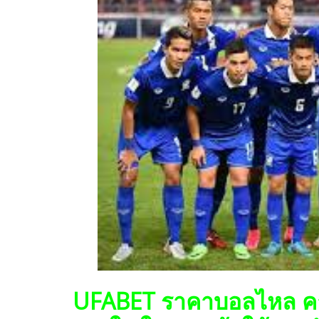
UFABET ราคาบอลไหล คาสิ