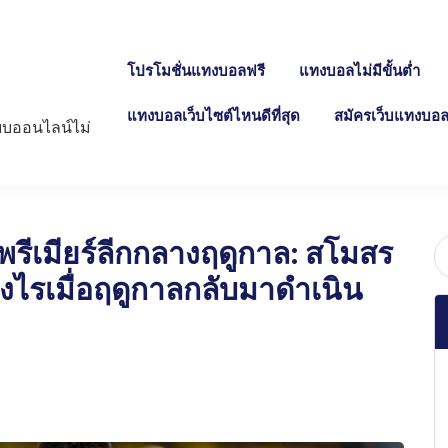
โปรโมชั่นแทงบอลฟรี
แทงบอลไม่มีขั้นต่ำ
แทงบอลเว็บไซต์ไหนดีที่สุด
สมัครเว็บแทงบอ
บบออนไลน์ไม่
ีเมียร์ลีกกลางฤดูกาล: สโมสร
ค
สำ
งไรเมื่อฤดูกาลกลับมาดำเนิน