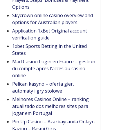
Players: Steps, Bonuses & Payment
Options
Skycrown online casino overview and
options for Australian players
Application 1xBet Original account
verification guide
1xbet Sports Betting in the United
States
Mad Casino Login en France – gestion
du compte après l’accès au casino
online
Pelican kasyno – oferta gier,
automaty i gry stołowe
Melhores Casinos Online – ranking
atualizado dos melhores sites para
jogar em Portugal
Pin Up Casino – Azərbaycanda Onlayn
Kazino – Rəsmi Giriş