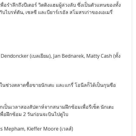
่อรำลึกถึงปีเตอร์ วิตติงแฮมผู้ล่วงลับ ซึ่งเป็นตัวแทนของทั้ง
ไบรท์ตัน, เชลซี และบียาร์เรอัล สโมสรเก่าของเอเมรี่
 Dendoncker (เบลเยียม), Jan Bednarek, Matty Cash (ทั้ง
นช่วงตลาดซื้อขายนักเตะ และแกรี่ โอนีลก็ได้เป็นกุนซือ
โลกเป็นเวลาสองสัปดาห์จากสนามฝึกซ้อมเพื่อรีเซ็ต นักเตะ
เพื่อฝึกซ้อม 2 วันก่อนจะบินไปดูไบ
is Mepham, Kieffer Moore (เวลส์)