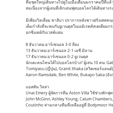
ทีมชุดใหญ่เดินทางไปดูไบเมื่อเดือนมกราคมปีที่แล
สมเนื่องจากผู้เล่นที่เลิกเล่นฟุตบอลโลกได้เดินทางระ
มีเพียงวิลเลี่ยม ซาลิบา ปราการหลังชาวฝรั่งเศสคน
เต็มกำลังที่จะพบกับยูเวนตุสในเอมิเรตส์สเตเดียมกระ
อกซิ่งเดย์กับเวสต์แฮม
8 ธันวาคม:อาร์เซนอล 3-0 ลียง
13 ธันวาคม:อาร์เซนอล 2-1 เอซี มิลาน
17 ธันวาคม:อาร์เซนอล 0-2 ยูเวนตุส
นักเตะคนไหนได้ไปบอลโลกบ้าง? ผู้เล่น 10 คน: Gabr
Tomiyasu (ญี่ปุ่น), Granit Xhaka (สวิตเซอร์แลนด์)
Aaron Ramsdale, Ben White, Bukayo Saka (อังกฤ
แอสตัน วิลล่า
Unai Emery ผู้จัดการทีม Aston Villa ใช้ช่วงพัก
John McGinn, Ashley Young, Calum Chambers, 
Coutinho ท่ามกลางทีมที่เหลืออยู่ที่ Bodymoor H