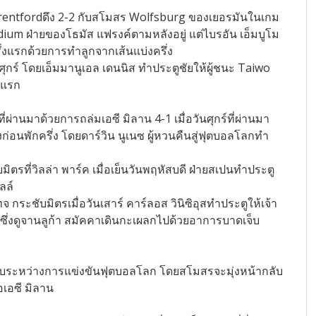
entfordดึง 2-2 กับสโมสร Wolfsburg ของเยอรมันในเกม
ium ฝ่ายของโธมัส แฟรงค์ตามหลังอยู่ แต่ไบรอัน เอ็มบูโม
รึ่งแรกด้วยการทำลูกจากเส้นแบ่งครึ่ง
นศุกร์ โดยเอ็มมานูเอล เดนนิส ทำประตูชัยให้ผู้ชนะ Taiwo
งแรก
ี่ผ่านมาด้วยการถล่มเอซี มิลาน 4-1 เมื่อวันศุกร์ที่ผ่านมา
่อนพักครึ่ง โดยดาร์วิน นูเนซ ผู้หวนคืนสู่ฟุตบอลโลกทำ
มิตรที่วิลล่า พาร์ค เมื่อเย็นวันพฤหัสบดี ฝ่ายสเปนทำประตู
ลล์
ระชับมิตรเมื่อวันเสาร์ คาร์ลอส วินิซิอุสทำประตูให้เจ้า
 ซึ่งดูจานลูก้า สมัคคาเดินกะเผลกไปด้วยอาการบาดเจ็บ
ดูไบระหว่างการแข่งขันฟุตบอลโลก โดยสโมสรจะมุ่งหน้ากลับ
เอซี มิลาน