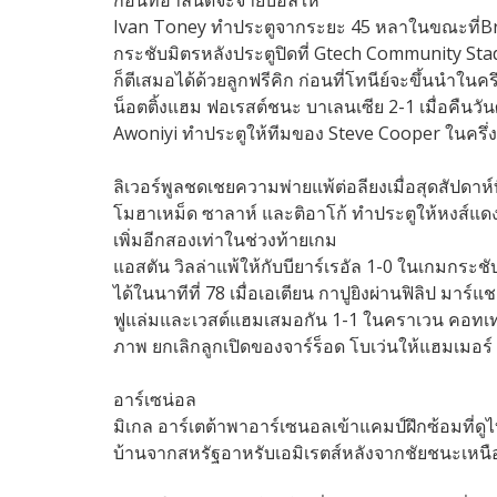
Ivan Toney ทำประตูจากระยะ 45 หลาในขณะที่Br
กระชับมิตรหลังประตูปิดที่ Gtech Community Stad
ก็ตีเสมอได้ด้วยลูกฟรีคิก ก่อนที่โทนีย์จะขึ้นนำในค
น็อตติ้งแฮม ฟอเรสต์ชนะ บาเลนเซีย 2-1 เมื่อคืนวั
Awoniyi ทำประตูให้ทีมของ Steve Cooper ในครึ่
ลิเวอร์พูลชดเชยความพ่ายแพ้ต่อลียงเมื่อสุดสัปดาห์ท
โมฮาเหม็ด ซาลาห์ และติอาโก้ ทำประตูให้หงส์แดงก
เพิ่มอีกสองเท่าในช่วงท้ายเกม
แอสตัน วิลล่าแพ้ให้กับบียาร์เรอัล 1-0 ในเกมกระชับ
ได้ในนาทีที่ 78 เมื่อเอเตียน กาปูยิงผ่านฟิลิป มาร์แช
ฟูแล่มและเวสต์แฮมเสมอกัน 1-1 ในคราเวน คอทเทจ ก
ภาพ ยกเลิกลูกเปิดของจาร์ร็อด โบเว่นให้แฮมเมอร์
อาร์เซน่อล
มิเกล อาร์เตต้าพาอาร์เซนอลเข้าแคมป์ฝึกซ้อมที่
บ้านจากสหรัฐอาหรับเอมิเรตส์หลังจากชัยชนะเหนือ