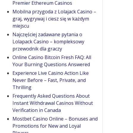
Premier Ethereum Casinos
Mobilna przygoda z Lolajack Casino –
graj, wygrywaj i ciesz się w każdym
miejscu
Najczęściej zadawane pytania o
Lolapack Casino – kompleksowy
przewodnik dla graczy
Online Casino Bitcoin Fresh FAQ: All
Your Burning Questions Answered
Experience Live Casino Action Like
Never Before – Fast, Private, and
Thrilling
Frequently Asked Questions About
Instant Withdrawal Casinos Without
Verification in Canada
Mostbet Casino Online – Bonuses and
Promotions for New and Loyal