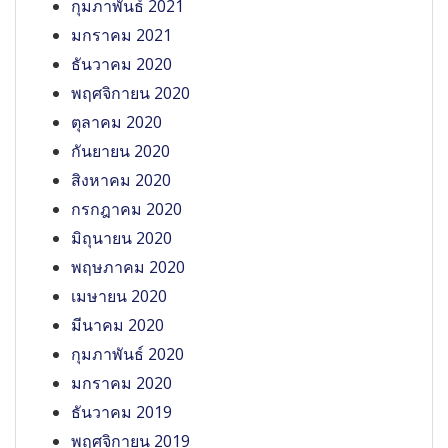
กุมภาพันธ์ 2021
มกราคม 2021
ธันวาคม 2020
พฤศจิกายน 2020
ตุลาคม 2020
กันยายน 2020
สิงหาคม 2020
กรกฎาคม 2020
มิถุนายน 2020
พฤษภาคม 2020
เมษายน 2020
มีนาคม 2020
กุมภาพันธ์ 2020
มกราคม 2020
ธันวาคม 2019
พฤศจิกายน 2019