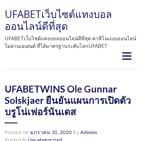
Skip
UFABETเว็บไซต์แทงบอล
to
content
ออนไลน์ดีที่สุด
UFABETเว็บไซต์แทงบอลออนไลน์ดีที่สุด คาสิโนแบบออนไลน์
ไม่ผ่านเอเย่นต์ ที่ได้มาตรฐานระดับโลกUFABET
UFABETWINS Ole Gunnar
Solskjaer ยืนยันแผนการเปิดตัว
บรูโน่เฟอร์นันเดส
Posted On
มกราคม 31, 2020
By
Admins
Posted In
Uncategorized