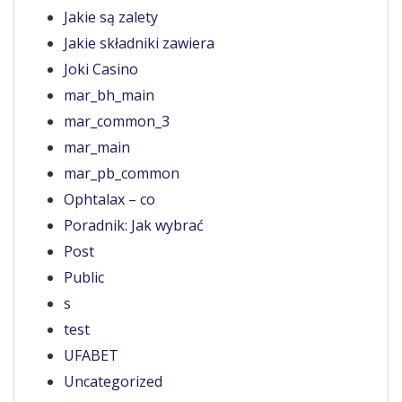
Jakie są zalety
Jakie składniki zawiera
Joki Casino
mar_bh_main
mar_common_3
mar_main
mar_pb_common
Ophtalax – co
Poradnik: Jak wybrać
Post
Public
s
test
UFABET
Uncategorized