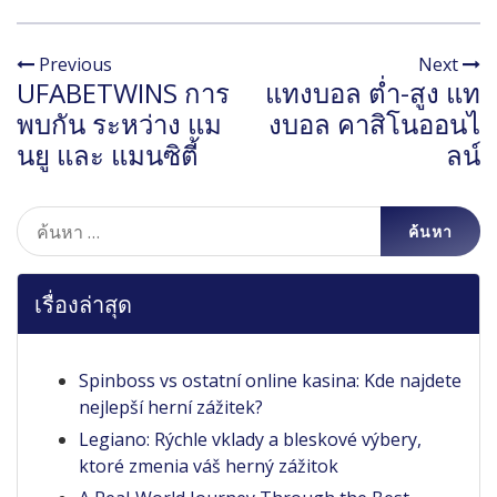
Previous
Next
UFABETWINS การ
แทงบอล ต่ำ-สูง แท
พบกัน ระหว่าง แม
งบอล คาสิโนออนไ
นยู และ แมนซิตี้
ลน์
ค้นหา
สำหรับ:
เรื่องล่าสุด
Spinboss vs ostatní online kasina: Kde najdete
nejlepší herní zážitek?
Legiano: Rýchle vklady a bleskové výbery,
ktoré zmenia váš herný zážitok