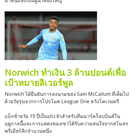
มาที่นี่และเป็นผู้นำที่ยิ่งใหญ่”
Norwich ทำเงิน 3 ล้านปอนด์เพื่อ
เป้าหมายลิเวอร์พูล
Norwich ได้ยืนยันการลงนามของ Sam McCallum ที่เต็มไป
ด้วยวัยรุ่นจากการโปรโมต League One หวังโคเวนทรี
แบ็กซ้ายวัย 19 ปีเป็นประจำสำหรับทีมมาร์คร็อบบินส์ใน
ฤดูกาลนี้และการแสดงของเขาได้รับความสนใจจากสโมสร
พรีเมียร์ลีกจำนวนหนึ่ง