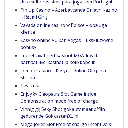
dos melhores sites para jogar em Portugal
Pin Up Casino – Azərbaycanda Onlayn Kazino
– Rəsmi Giriş
Vavada online casino w Polsce – obsługa
klienta
Kasyno online Vulkan Vegas – Ekskluzywne
bonusy
Luotettavat nettikasinot MGA-luvalla –
parhaat live-kasinot ja kolikkopelit
Lemon Casino – Kasyno Online Oficjalna
Strona
Test rest
Enjoy ⫸ Cleopatra Slot Game inside
Demonstration mode free of charge
Vinnig gij Sexy Shot gokautomaat offlin
gedurende GokkastenXL nl
Mega Joker Slot Free of charge Incentive &