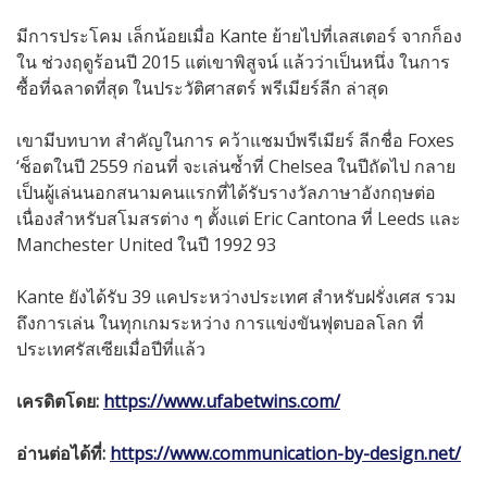
มีการประโคม เล็กน้อยเมื่อ Kante ย้ายไปที่เลสเตอร์ จากก็อง
ใน ช่วงฤดูร้อนปี 2015 แต่เขาพิสูจน์ แล้วว่าเป็นหนึ่ง ในการ
ซื้อที่ฉลาดที่สุด ในประวัติศาสตร์ พรีเมียร์ลีก ล่าสุด
เขามีบทบาท สำคัญในการ คว้าแชมป์พรีเมียร์ ลีกชื่อ Foxes
‘ช็อตในปี 2559 ก่อนที่ จะเล่นซ้ำที่ Chelsea ในปีถัดไป กลาย
เป็นผู้เล่นนอกสนามคนแรกที่ได้รับรางวัลภาษาอังกฤษต่อ
เนื่องสำหรับสโมสรต่าง ๆ ตั้งแต่ Eric Cantona ที่ Leeds และ
Manchester United ในปี 1992 93
Kante ยังได้รับ 39 แคประหว่างประเทศ สำหรับฝรั่งเศส รวม
ถึงการเล่น ในทุกเกมระหว่าง การแข่งขันฟุตบอลโลก ที่
ประเทศรัสเซียเมื่อปีที่แล้ว
เครดิตโดย:
https://www.ufabetwins.com/
อ่านต่อได้ที่:
https://www.communication-by-design.net/