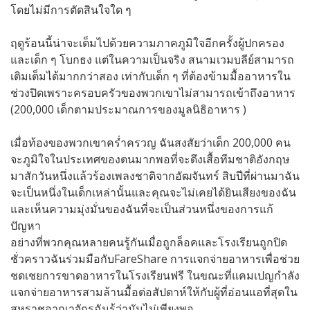
โดยไม่มีการตัดสินใจใด ๆ
ฤดูร้อนนี้น่าจะเต็มไปด้วยความภาคภูมิใจอีกครั้งผู้ปกครอง
และเด็ก ๆ โบกธง แต่ในความเป็นจริง สนามเวมบลีย์สามารถ
เติมเต็มได้มากกว่าสอง เท่ากับเด็ก ๆ ที่ต้องข้ามมื้ออาหารใน
ช่วงปิดเพราะครอบครัวของพวกเขาไม่สามารถเข้าถึงอาหาร
(200,000 เด็กตามประมาณการของมูลนิธิอาหาร )
เมื่อท้องของพวกเขาคร่ำครวญ ฉันสงสัยว่าเด็ก 200,000 คน
จะภูมิใจในประเทศของตนมากพอที่จะดึงเสื้อทีมชาติอังกฤษ
มาสักวันหนึ่งแล้วร้องเพลงชาติจากอัฒจันทร์ สิบปีที่ผ่านมาฉัน
จะเป็นหนึ่งในเด็กเหล่านั้นและคุณจะไม่เคยได้ยินเสียงของฉัน
และเห็นความมุ่งมั่นของฉันที่จะเป็นส่วนหนึ่งของการแก้
ปัญหา
อย่างที่พวกคุณหลายคนรู้กันเมื่อถูกล็อคและโรงเรียนถูกปิด
ชั่วคราวฉันร่วมมือกับFareShare การแจกจ่ายอาหารเพื่อช่วย
ชดเชยการขาดอาหารในโรงเรียนฟรี ในขณะที่แคมเปญกำลัง
แจกจ่ายอาหารสามล้านมื้อต่อสัปดาห์ให้กับผู้ที่อ่อนแอที่สุดใน
สหราชอาณาจักรฉันรู้ว่ามันไม่เพียงพอ