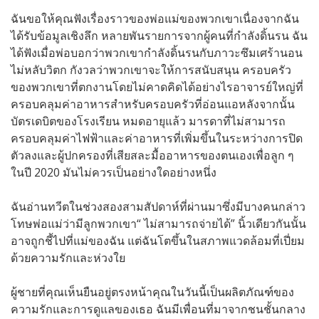
ฉันขอให้คุณฟังเรื่องราวของพ่อแม่ของพวกเขาเนื่องจากฉัน
ได้รับข้อมูลเชิงลึก หลายพันรายการจากผู้คนที่กำลังดิ้นรน ฉัน
ได้ฟังเมื่อพ่อบอกว่าพวกเขากำลังดิ้นรนกับภาวะซึมเศร้านอน
ไม่หลับวิตก กังวลว่าพวกเขาจะให้การสนับสนุน ครอบครัว
ของพวกเขาที่ตกงานโดยไม่คาดคิดได้อย่างไรอาจารย์ใหญ่ที่
ครอบคลุมค่าอาหารสำหรับครอบครัวที่อ่อนแอหลังจากนั้น
บัตรเดบิตของโรงเรียน หมดอายุแล้ว มารดาที่ไม่สามารถ
ครอบคลุมค่าไฟฟ้าและค่าอาหารที่เพิ่มขึ้นในระหว่างการปิด
ตัวลงและผู้ปกครองที่เสียสละมื้ออาหารของตนเองเพื่อลูก ๆ
ในปี 2020 มันไม่ควรเป็นอย่างใดอย่างหนึ่ง
ฉันอ่านทวีตในช่วงสองสามสัปดาห์ที่ผ่านมาซึ่งมีบางคนกล่าว
โทษพ่อแม่ว่ามีลูกพวกเขา“ ไม่สามารถจ่ายได้” นิ้วเดียวกันนั้น
อาจถูกชี้ไปที่แม่ของฉัน แต่ฉันโตขึ้นในสภาพแวดล้อมที่เปี่ยม
ด้วยความรักและห่วงใย
ผู้ชายที่คุณเห็นยืนอยู่ตรงหน้าคุณในวันนี้เป็นผลิตภัณฑ์ของ
ความรักและการดูแลของเธอ ฉันมีเพื่อนที่มาจากชนชั้นกลาง