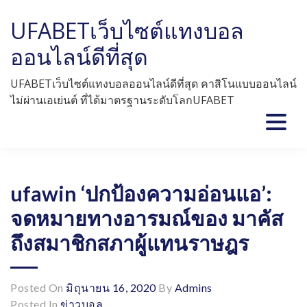
Skip
UFABETเว็บไซต์แทงบอล
to
content
ออนไลน์ดีที่สุด
UFABETเว็บไซต์แทงบอลออนไลน์ดีที่สุด คาสิโนแบบออนไลน์
ไม่ผ่านเอเย่นต์ ที่ได้มาตรฐานระดับโลกUFABET
ufawin ‘ปกป้องความอ่อนแอ’:
จดหมายทางอารมณ์ของ มาคัส
ถึงสมาชิกสภาผู้แทนราษฎร
Posted On
มิถุนายน 16, 2020
By
Admins
Posted In
ข่าวบอล