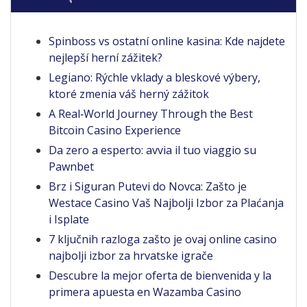
Spinboss vs ostatní online kasina: Kde najdete
nejlepší herní zážitek?
Legiano: Rýchle vklady a bleskové výbery,
ktoré zmenia váš herný zážitok
A Real‑World Journey Through the Best
Bitcoin Casino Experience
Da zero a esperto: avvia il tuo viaggio su
Pawnbet
Brz i Siguran Putevi do Novca: Zašto je
Westace Casino Vaš Najbolji Izbor za Plaćanja
i Isplate
7 ključnih razloga zašto je ovaj online casino
najbolji izbor za hrvatske igrače
Descubre la mejor oferta de bienvenida y la
primera apuesta en Wazamba Casino