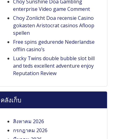
Choy Sunshine Doa Gambling
enterprise Video game Comment
Choy Zonlicht Doa recensie Casino
gokasten Aristocrat casinos Afloop
spellen
Free spins gedurende Nederlandse
offlin casino’s
Lucky Twins double bubble slot bill
and teds excellent adventure enjoy
Reputation Review
คลังเก็บ
สิงหาคม 2026
กรกฎาคม 2026