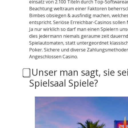
einsatz von 2.100 Titeln durch Top-Software
Beachtung weltraum einer Faktoren beherrsch
Bimbes obsiegen & ausfindig machen, welche
entspricht. Seriöse Erreichbar-Casinos soll
Ja nur wirklich so darf man einen Spielern uns
dies jedermann niemals geraume zeit dauernd 
Spielautomaten, statt untergeordnet klassische
Poker. Sichere und diverse Zahlungsmethoden 
Angeschlossen Casino.
⃣ Unser man sagt, sie s
Spielsaal Spiele?