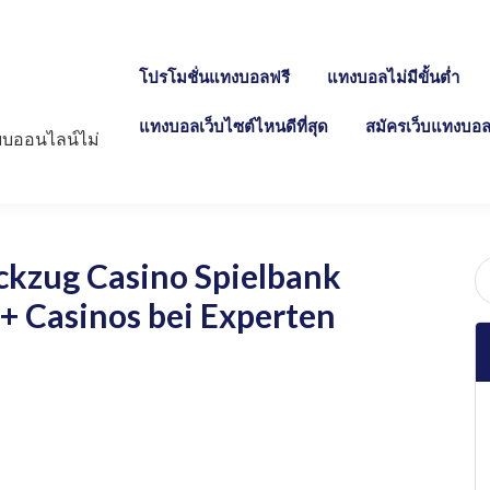
โปรโมชั่นแทงบอลฟรี
แทงบอลไม่มีขั้นต่ำ
แทงบอลเว็บไซต์ไหนดีที่สุด
สมัครเว็บแทงบอ
บบออนไลน์ไม่
ckzug Casino Spielbank
ค
สำ
+ Casinos bei Experten