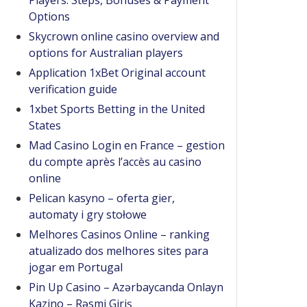
Players: Steps, Bonuses & Payment
Options
Skycrown online casino overview and
options for Australian players
Application 1xBet Original account
verification guide
1xbet Sports Betting in the United
States
Mad Casino Login en France – gestion
du compte après l’accès au casino
online
Pelican kasyno – oferta gier,
automaty i gry stołowe
Melhores Casinos Online – ranking
atualizado dos melhores sites para
jogar em Portugal
Pin Up Casino – Azərbaycanda Onlayn
Kazino – Rəsmi Giriş