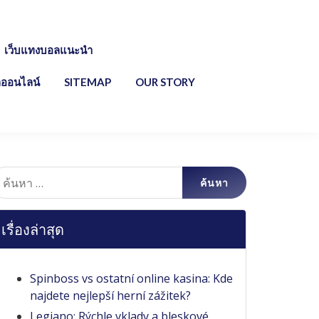
เว็บแทงบอลแนะนำ
ลออนไลน์
SITEMAP
OUR STORY
้นหา
หรับ:
เรื่องล่าสุด
Spinboss vs ostatní online kasina: Kde
najdete nejlepší herní zážitek?
Legiano: Rýchle vklady a bleskové