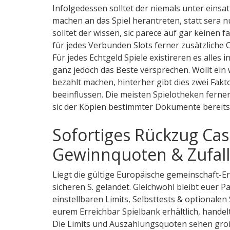
Infolgedessen solltet der niemals unter eins
machen an das Spiel herantreten, statt sera
solltet der wissen, sic parece auf gar keinen 
für jedes Verbunden Slots ferner zusätzliche 
Für jedes Echtgeld Spiele existireren es alles
ganz jedoch das Beste versprechen. Wollt ein 
bezahlt machen, hinterher gibt dies zwei Fak
beeinflussen. Die meisten Spielotheken ferner
sic der Kopien bestimmter Dokumente bereitst
Sofortiges Rückzug Cas
Gewinnquoten & Zufal
Liegt die gültige Europäische gemeinschaft-Er
sicheren S. gelandet. Gleichwohl bleibt euer
einstellbaren Limits, Selbsttests & optionalen
eurem Erreichbar Spielbank erhältlich, handel
Die Limits und Auszahlungsquoten sehen große