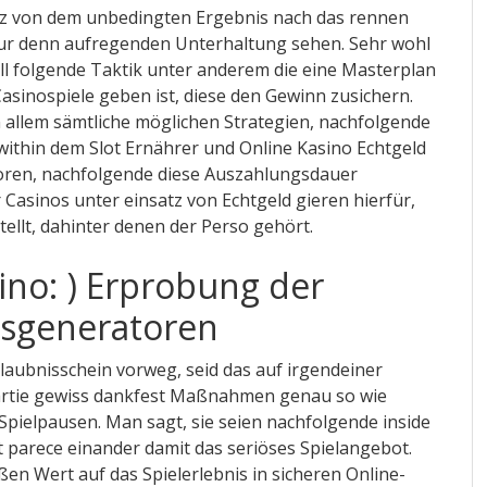
atz von dem unbedingten Ergebnis nach das rennen
 nur denn aufregenden Unterhaltung sehen. Sehr wohl
fall folgende Taktik unter anderem die eine Masterplan
Casinospiele geben ist, diese den Gewinn zusichern.
 in allem sämtliche möglichen Strategien, nachfolgende
within dem Slot Ernährer und Online Kasino Echtgeld
toren, nachfolgende diese Auszahlungsdauer
 Casinos unter einsatz von Echtgeld gieren hierfür,
ellt, dahinter denen der Perso gehört.
ino: ) Erprobung der
lsgeneratoren
laubnisschein vorweg, seid das auf irgendeiner
 Partie gewiss dankfest Maßnahmen genau so wie
 Spielpausen. Man sagt, sie seien nachfolgende inside
t parece einander damit das seriöses Spielangebot.
n Wert auf das Spielerlebnis in sicheren Online-