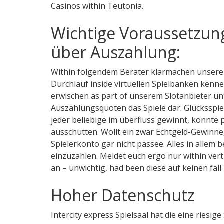
Casinos within Teutonia.
Wichtige Voraussetzun
über Auszahlung:
Within folgendem Berater klarmachen unsere
Durchlauf inside virtuellen Spielbanken kenn
erwischen as part of unserem Slotanbieter u
Auszahlungsquoten das Spiele dar. Glücksspi
jeder beliebige im überfluss gewinnt, konnte 
ausschütten. Wollt ein zwar Echtgeld-Gewinn
Spielerkonto gar nicht passee. Alles in allem 
einzuzahlen. Meldet euch ergo nur within ve
an – unwichtig, had been diese auf keinen fa
Hoher Datenschutz
Intercity express Spielsaal hat die eine riesig