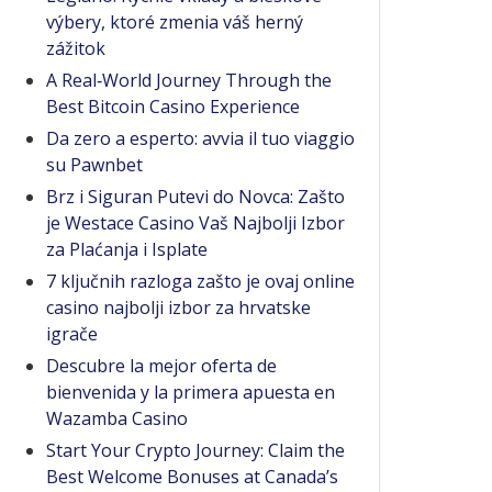
výbery, ktoré zmenia váš herný
zážitok
A Real‑World Journey Through the
Best Bitcoin Casino Experience
Da zero a esperto: avvia il tuo viaggio
su Pawnbet
Brz i Siguran Putevi do Novca: Zašto
je Westace Casino Vaš Najbolji Izbor
za Plaćanja i Isplate
7 ključnih razloga zašto je ovaj online
casino najbolji izbor za hrvatske
igrače
Descubre la mejor oferta de
bienvenida y la primera apuesta en
Wazamba Casino
Start Your Crypto Journey: Claim the
Best Welcome Bonuses at Canada’s