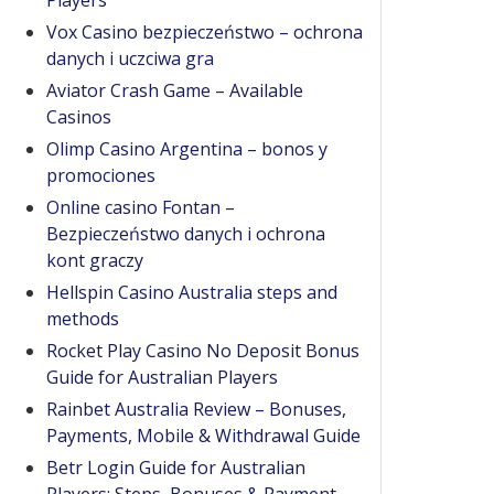
Players
Vox Casino bezpieczeństwo – ochrona
danych i uczciwa gra
Aviator Crash Game – Available
Casinos
Olimp Casino Argentina – bonos y
promociones
Online casino Fontan –
Bezpieczeństwo danych i ochrona
kont graczy
Hellspin Casino Australia steps and
methods
Rocket Play Casino No Deposit Bonus
Guide for Australian Players
Rainbet Australia Review – Bonuses,
Payments, Mobile & Withdrawal Guide
Betr Login Guide for Australian