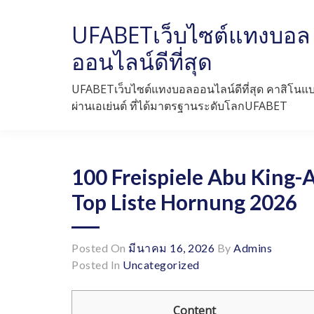
Skip
to
UFABETเว็บไซต์แทงบอล
content
ออนไลน์ดีที่สุด
UFABETเว็บไซต์แทงบอลออนไลน์ดีที่สุด คาสิโนแ
ผ่านเอเย่นต์ ที่ได้มาตรฐานระดับโลกUFABET
100 Freispiele Abu King-
Top Liste Hornung 2026
Posted On
มีนาคม 16, 2026
By
Admins
Posted In
Uncategorized
Content