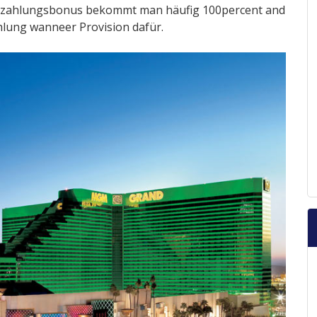
n Einzahlungsbonus bekommt man häufig 100percent and
hlung wanneer Provision dafür.