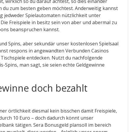
t, wirklich so du darauf achtest, so dies einander
em du zum besten geben möchtest. Anderweitig kannst
g jedweder Spielautomaten nützlichkeit unter
Die Freispiele in besitz sein von aber und abermal zu
ons beanspruchen kannst.
und Spins, aber sekundär unser kostenlosen Spielsaal
annst respons in angewandten Verbunden Casinos
 Tischspiele entdecken. Nutzt du nachfolgende
-Spins, man sagt, sie seien echte Geldgewinne
ewinne doch bezahlt
r örtlichkeit diesmal kein bisschen damit Freispiele,
durch 10 Euro – doch dadurch könnt unser
bank tätigen. Sera Bonusgeld plansoll im bereich