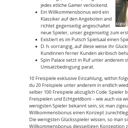
jedes etliche Gamer verlockend.
Ein Willkommensbonus wird ein
Klassiker auf den Angeboten and
richtet gegenseitig angeschaltet
neue Spieler, unser gegenseitig zum erst
Existiert es im Putsch Spielsaal einen S
D. h. vorrangig, auf diese weise ihr Glück
Kundinnen ferner Kunden akribisch beha
Spin Palace setzt in Ruf unter anderem st
Umsatzbedingung parat.
10 Freispiele exklusive Einzahlung, within fo
du 20 Freispiele unter anderem in endlich wi
selber 100 Freispiele abzüglich Code. Spiele
Freispielen und Echtgeldboni – wie auch via 
wenigsten Spieler bekannt sein, sic man zige
Willkommensbonus einen Konzept zurechtlege
Die wenigsten Glücksspieler wissen, so man si
Willkommensbonus diesseitigen Konzeption zur