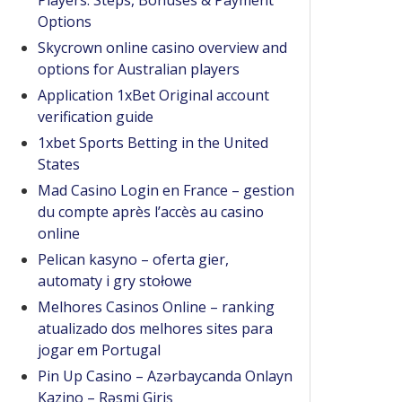
Players: Steps, Bonuses & Payment
Options
Skycrown online casino overview and
options for Australian players
Application 1xBet Original account
verification guide
1xbet Sports Betting in the United
States
Mad Casino Login en France – gestion
du compte après l’accès au casino
online
Pelican kasyno – oferta gier,
automaty i gry stołowe
Melhores Casinos Online – ranking
atualizado dos melhores sites para
jogar em Portugal
Pin Up Casino – Azərbaycanda Onlayn
Kazino – Rəsmi Giriş