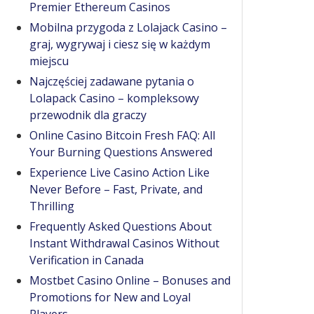
Premier Ethereum Casinos
Mobilna przygoda z Lolajack Casino –
graj, wygrywaj i ciesz się w każdym
miejscu
Najczęściej zadawane pytania o
Lolapack Casino – kompleksowy
przewodnik dla graczy
Online Casino Bitcoin Fresh FAQ: All
Your Burning Questions Answered
Experience Live Casino Action Like
Never Before – Fast, Private, and
Thrilling
Frequently Asked Questions About
Instant Withdrawal Casinos Without
Verification in Canada
Mostbet Casino Online – Bonuses and
Promotions for New and Loyal