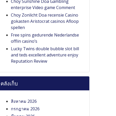
Choy Sunshine Doa Gambling
enterprise Video game Comment
Choy Zonlicht Doa recensie Casino
gokasten Aristocrat casinos Afloop
spellen
Free spins gedurende Nederlandse
offlin casino’s
Lucky Twins double bubble slot bill
and teds excellent adventure enjoy
Reputation Review
คลังเก็บ
สิงหาคม 2026
กรกฎาคม 2026