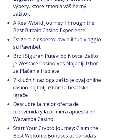
výbery, ktoré zmenia váš herný
zážitok
A Real‑World Journey Through the
Best Bitcoin Casino Experience
Da zero a esperto: avvia il tuo viaggio
su Pawnbet
Brz i Siguran Putevi do Novca: Zašto
je Westace Casino Vaš Najbolji Izbor
za Plaćanja i Isplate
7 ključnih razloga zašto je ovaj online
casino najbolji izbor za hrvatske
igrače
Descubre la mejor oferta de
bienvenida y la primera apuesta en
Wazamba Casino
Start Your Crypto Journey: Claim the
Best Welcome Bonuses at Canada’s