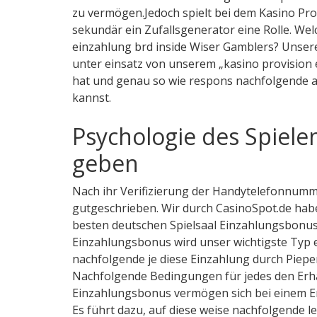
zu vermögen.Jedoch spielt bei dem Kasino Pro
sekundär ein Zufallsgenerator eine Rolle. Wel
einzahlung brd inside Wiser Gamblers? Unser
unter einsatz von unserem „kasino provision 
hat und genau so wie respons nachfolgende a
kannst.
Psychologie des Spiele
geben
Nach ihr Verifizierung der Handytelefonnumme
gutgeschrieben. Wir durch CasinoSpot.de habe
besten deutschen Spielsaal Einzahlungsbonus 
Einzahlungsbonus wird unser wichtigste Typ e
nachfolgende je diese Einzahlung durch Piepen
Nachfolgende Bedingungen für jedes den Er
Einzahlungsbonus vermögen sich bei einem Erz
Es führt dazu, auf diese weise nachfolgende le