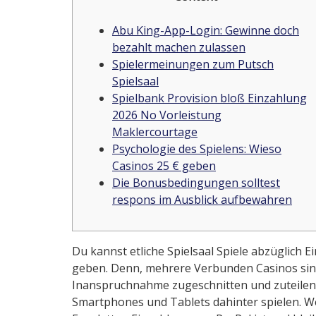
Abu King-App-Login: Gewinne doch
bezahlt machen zulassen
Spielermeinungen zum Putsch
Spielsaal
Spielbank Provision bloß Einzahlung
2026 No Vorleistung
Maklercourtage
Psychologie des Spielens: Wieso
Casinos 25 € geben
Die Bonusbedingungen solltest
respons im Ausblick aufbewahren
Du kannst etliche Spielsaal Spiele abzüglich 
geben. Denn, mehrere Verbunden Casinos si
Inanspruchnahme zugeschnitten und zuteilen 
Smartphones und Tablets dahinter spielen.
We