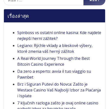
สำหรับ:
เรื่องล่าสุด
Spinboss vs ostatní online kasina: Kde najdete
nejlepší herní zážitek?
Legiano: Rýchle vklady a bleskové výbery,
ktoré zmenia váš herný zážitok
A Real‑World Journey Through the Best
Bitcoin Casino Experience
Da zero a esperto: avvia il tuo viaggio su
Pawnbet
Brz i Siguran Putevi do Novca: Zašto je
Westace Casino Vaš Najbolji Izbor za Plaćanja
i Isplate
7 ključnih razloga zašto je ovaj online casino
najbolji izbor za hrvatske igrače