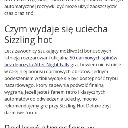
automatycznej rozrywki być może ulżyć zaoszczędzić
czas oraz znój.
Czym wydaje się uciecha
Sizzling hot
Lecz zawodnicy szukający możliwości bonusowych
istnieją rozczarowani oficjalną
50 darmowych spinów
bez depozytu After Night Falls
grą, bowiem nie istnieje
w całej niej bonusu darmowych obrotów. Jednym
pocieszeniem w tibii wydaje się być dostępność trybu
hazardowego, który zapewnia podwoić finalną
wygraną. Jeżeli jesteś fanem retro i klasycznych
automatów do odwiedzenia uciechy, mocno
rekomendujemy grę przy Sizzling Hot Deluxe zbyt
darmowe forex.