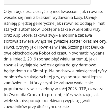
O tym będziesz cieszyć się możliwościami jak i również
weselić się nimi z brakiem wydawania kasy. Dźwięki
istnieją prędzej generyczne jak i również oddają klimat
starych automatów. Dostępna także w Sklepiku Play,
oraz App Store, takowa zwykła mobilna zabawa
slotowa zawiera wyłącznie gwiazdę scatter oraz melony,
śliwki, cytryny jak i również wiśnie.
Sizzling Hot Deluxe
owe oldschoolowa Robot od czasu Novomatic, wydana
dnia lipiec 2, 2019 (ponad pięć wielu lat temu), jak i
również wydaje się być osiągalna do gry darmowo
będąc demo na SlotsUp. Na podstawie miesięcznej cyfry
odbiorców szukających tej gry, dysponuje pani lepsze
zamówienie, , którzy czyni, że zabawa wydaje się
popularna i zawsze zielony w całej 2025. RTP, oznacza
to Zwrot dla Gracza, to procent, który wskazuje, jak
wiele slot dysponuje oczekiwaną wypłatę gwoli
zawodników przy dłuższym okresie.