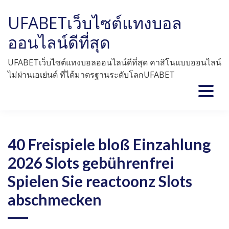
Skip
UFABETเว็บไซต์แทงบอล
to
content
ออนไลน์ดีที่สุด
UFABETเว็บไซต์แทงบอลออนไลน์ดีที่สุด คาสิโนแบบออนไลน์
ไม่ผ่านเอเย่นต์ ที่ได้มาตรฐานระดับโลกUFABET
40 Freispiele bloß Einzahlung
2026 Slots gebührenfrei
Spielen Sie reactoonz Slots
abschmecken