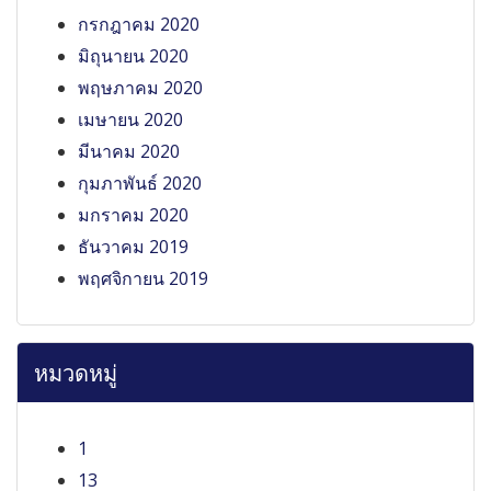
กรกฎาคม 2020
มิถุนายน 2020
พฤษภาคม 2020
เมษายน 2020
มีนาคม 2020
กุมภาพันธ์ 2020
มกราคม 2020
ธันวาคม 2019
พฤศจิกายน 2019
หมวดหมู่
1
13