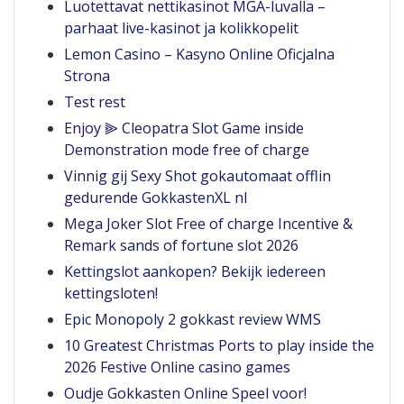
Luotettavat nettikasinot MGA-luvalla –
parhaat live-kasinot ja kolikkopelit
Lemon Casino – Kasyno Online Oficjalna
Strona
Test rest
Enjoy ⫸ Cleopatra Slot Game inside
Demonstration mode free of charge
Vinnig gij Sexy Shot gokautomaat offlin
gedurende GokkastenXL nl
Mega Joker Slot Free of charge Incentive &
Remark sands of fortune slot 2026
Kettingslot aankopen? Bekijk iedereen
kettingsloten!
Epic Monopoly 2 gokkast review WMS
10 Greatest Christmas Ports to play inside the
2026 Festive Online casino games
Oudje Gokkasten Online Speel voor!