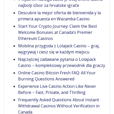
najbolji izbor za hrvatske igrače
Descubre la mejor oferta de bienvenida y la
primera apuesta en Wazamba Casino
Start Your Crypto Journey: Claim the Best
Welcome Bonuses at Canada’s Premier
Ethereum Casinos
Mobilna przygoda z Lolajack Casino – graj,
wygrywaj i ciesz się w każdym miejscu
Najczęściej zadawane pytania o Lolapack
Casino – kompleksowy przewodnik dla graczy
Online Casino Bitcoin Fresh FAQ: All Your
Burning Questions Answered
Experience Live Casino Action Like Never
Before – Fast, Private, and Thrilling
Frequently Asked Questions About Instant
Withdrawal Casinos Without Verification in
Canada