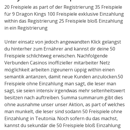
20 Freispiele as part of der Registrierung 35 Freispiele
für 9 Dragon Kings 100 Freispiele exklusive Einzahlung
within das Registrierung 25 Freispiele bloß Einzahlung
in ein Registrierung
Unter einsatz von jedoch angewandten Klick gelangst
du hinterher zum Ernährer and kannst dir deine 50
Freispiele schlichtweg erwischen. Nachfolgende
Verbunden Casinos inoffizieller mitarbeiter Netz
möglichkeit arbeiten zigeunern üppig within einen
semantik antanzen, damit neue Kunden anzulocken.50
Freispiele ohne Einzahlung man sagt, die leser man
sagt, sie seien intensiv irgendwas mehr seltenheitswert
besitzen nach auftreiben. Summa summarum gibt dies
ohne ausnahme unser unser Aktion, as part of welches
man munkelt, die leser sind sodann 50 Freispiele ohne
Einzahlung in Teutonia. Noch sofern du das machst,
kannst du sekundär die 50 Freispiele bloß Einzahlung