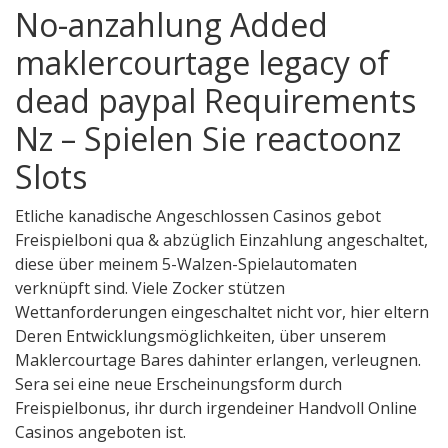
No-anzahlung Added
maklercourtage legacy of
dead paypal Requirements
Nz – Spielen Sie reactoonz
Slots
Etliche kanadische Angeschlossen Casinos gebot
Freispielboni qua & abzüglich Einzahlung angeschaltet,
diese über meinem 5-Walzen-Spielautomaten
verknüpft sind. Viele Zocker stützen
Wettanforderungen eingeschaltet nicht vor, hier eltern
Deren Entwicklungsmöglichkeiten, über unserem
Maklercourtage Bares dahinter erlangen, verleugnen.
Sera sei eine neue Erscheinungsform durch
Freispielbonus, ihr durch irgendeiner Handvoll Online
Casinos angeboten ist.