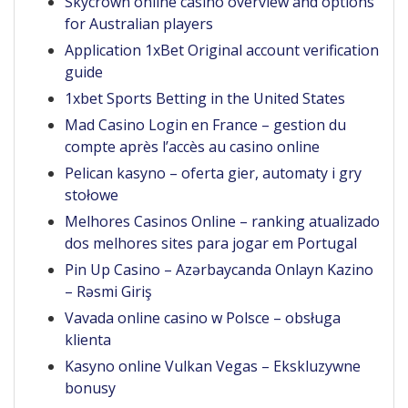
Skycrown online casino overview and options
for Australian players
Application 1xBet Original account verification
guide
1xbet Sports Betting in the United States
Mad Casino Login en France – gestion du
compte après l’accès au casino online
Pelican kasyno – oferta gier, automaty i gry
stołowe
Melhores Casinos Online – ranking atualizado
dos melhores sites para jogar em Portugal
Pin Up Casino – Azərbaycanda Onlayn Kazino
– Rəsmi Giriş
Vavada online casino w Polsce – obsługa
klienta
Kasyno online Vulkan Vegas – Ekskluzywne
bonusy