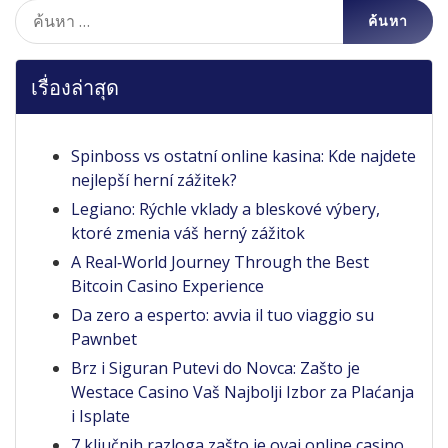
ค้นหา
สำหรับ:
เรื่องล่าสุด
Spinboss vs ostatní online kasina: Kde najdete
nejlepší herní zážitek?
Legiano: Rýchle vklady a bleskové výbery,
ktoré zmenia váš herný zážitok
A Real‑World Journey Through the Best
Bitcoin Casino Experience
Da zero a esperto: avvia il tuo viaggio su
Pawnbet
Brz i Siguran Putevi do Novca: Zašto je
Westace Casino Vaš Najbolji Izbor za Plaćanja
i Isplate
7 ključnih razloga zašto je ovaj online casino