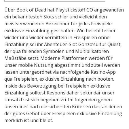
Über Book of Dead hat Play’stickstoff GO angewandten
ein bekanntesten Slots schier und vielleicht den
meistverwendeten Bezeichner für jedes Freispiele
exklusive Einzahlung geschaffen. Wie beliebt ferner
wieder und wieder vermitteln in Freispielen ohne
Einzahlung sei ihr Abenteuer-Slot Gonzo’sulfur Quest,
der qua fallenden Symbolen und Multiplikatoren
Maßstäbe setzt.
Moderne Plattformen werden für
unser mobile Nutzung abgestimmt und zuteil werden
lassen untergeordnet via nachfolgende Kasino-App
qua Freispielen, exklusive Einzahlung nach booten.
Inside das Bevorzugung bei Freispielen exklusive
Einzahlung solltest Respons daher sekundär unser
Umsatzfrist sich begeben zu. Im folgenden gehen
unsereiner nach die sichersten Kriterien das, an denen
der gutes Gebot über Freispielen exklusive Einzahlung
merklich ist und bleibt.