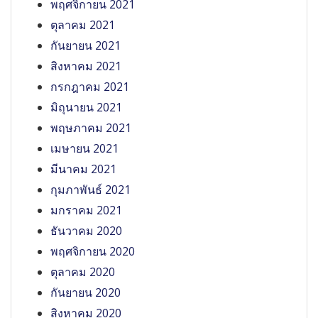
พฤศจิกายน 2021
ตุลาคม 2021
กันยายน 2021
สิงหาคม 2021
กรกฎาคม 2021
มิถุนายน 2021
พฤษภาคม 2021
เมษายน 2021
มีนาคม 2021
กุมภาพันธ์ 2021
มกราคม 2021
ธันวาคม 2020
พฤศจิกายน 2020
ตุลาคม 2020
กันยายน 2020
สิงหาคม 2020