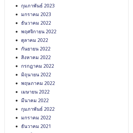
กุมภาพันธ์ 2023
มกราคม 2023
ธันวาคม 2022
พฤศจิกายน 2022
ตุลาคม 2022
กันยายน 2022
สิงหาคม 2022
กรกฎาคม 2022
มิถุนายน 2022
พฤษภาคม 2022
เมษายน 2022
มีนาคม 2022
กุมภาพันธ์ 2022
มกราคม 2022
ธันวาคม 2021