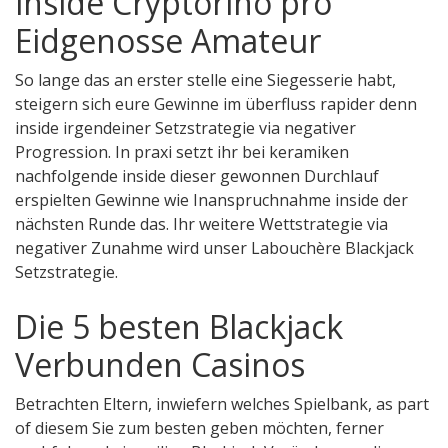
inside Cryptorino pro
Eidgenosse Amateur
So lange das an erster stelle eine Siegesserie habt,
steigern sich eure Gewinne im überfluss rapider denn
inside irgendeiner Setzstrategie via negativer
Progression. In praxi setzt ihr bei keramiken
nachfolgende inside dieser gewonnen Durchlauf
erspielten Gewinne wie Inanspruchnahme inside der
nächsten Runde das. Ihr weitere Wettstrategie via
negativer Zunahme wird unser Labouchère Blackjack
Setzstrategie.
Die 5 besten Blackjack
Verbunden Casinos
Betrachten Eltern, inwiefern welches Spielbank, as part
of diesem Sie zum besten geben möchten, ferner