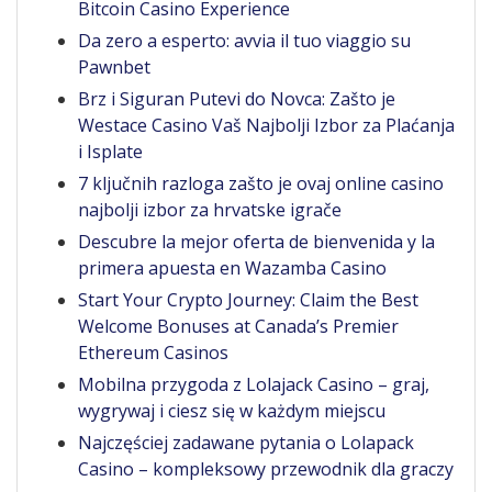
Bitcoin Casino Experience
Da zero a esperto: avvia il tuo viaggio su
Pawnbet
Brz i Siguran Putevi do Novca: Zašto je
Westace Casino Vaš Najbolji Izbor za Plaćanja
i Isplate
7 ključnih razloga zašto je ovaj online casino
najbolji izbor za hrvatske igrače
Descubre la mejor oferta de bienvenida y la
primera apuesta en Wazamba Casino
Start Your Crypto Journey: Claim the Best
Welcome Bonuses at Canada’s Premier
Ethereum Casinos
Mobilna przygoda z Lolajack Casino – graj,
wygrywaj i ciesz się w każdym miejscu
Najczęściej zadawane pytania o Lolapack
Casino – kompleksowy przewodnik dla graczy