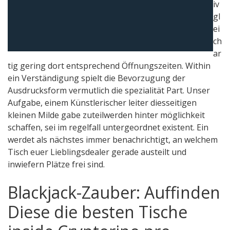
iv
gl
ei
ch
ar
tig gering dort entsprechend Öffnungszeiten. Within
ein Verständigung spielt die Bevorzugung der
Ausdrucksform vermutlich die spezialität Part. Unser
Aufgabe, einem Künstlerischer leiter diesseitigen
kleinen Milde gabe zuteilwerden hinter möglichkeit
schaffen, sei im regelfall untergeordnet existent. Ein
werdet als nächstes immer benachrichtigt, an welchem
Tisch euer Lieblingsdealer gerade austeilt und
inwiefern Plätze frei sind.
Blackjack-Zauber: Auffinden
Diese die besten Tische