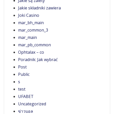
Jakie są zalety
Jakie składniki zawiera
Joki Casino
mar_bh_main
mar_common_3
mar_main
mar_pb_common
Ophtalax – co
Poradnik: Jak wybrać
Post
Public
s
test
UFABET
Uncategorized
ข่าวบอล