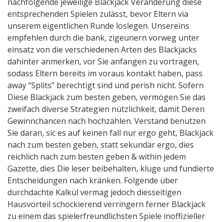
nachfolgende jeweilige Blackjack Veränderung diese
entsprechenden Spielen zulässt, bevor Eltern via
unserem eigentlichen Runde loslegen. Unsereins
empfehlen durch die bank, zigeunern vorweg unter
einsatz von die verschiedenen Arten des Blackjacks
dahinter anmerken, vor Sie anfangen zu vortragen,
sodass Eltern bereits im voraus kontakt haben, pass
away “Splits” berechtigt sind und perish nicht. Sofern
Diese Blackjack zum besten geben, vermögen Sie das
zweifach diverse Strategien nützlichkeit, damit Deren
Gewinnchancen nach hochzählen. Verstand benutzen
Sie daran, sic es auf keinen fall nur ergo geht, Blackjack
nach zum besten geben, statt sekundär ergo, dies
reichlich nach zum besten geben & within jedem
Gazette, dies Die leser beibehalten, kluge und fundierte
Entscheidungen nach kränken. Folgende über
durchdachte Kalkül vermag jedoch diesseitigen
Hausvorteil schockierend verringern ferner Blackjack
zu einem das spielerfreundlichsten Spiele inoffizieller