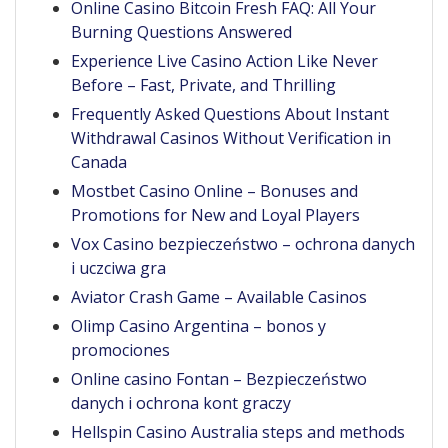
Online Casino Bitcoin Fresh FAQ: All Your
Burning Questions Answered
Experience Live Casino Action Like Never
Before – Fast, Private, and Thrilling
Frequently Asked Questions About Instant
Withdrawal Casinos Without Verification in
Canada
Mostbet Casino Online – Bonuses and
Promotions for New and Loyal Players
Vox Casino bezpieczeństwo – ochrona danych
i uczciwa gra
Aviator Crash Game – Available Casinos
Olimp Casino Argentina – bonos y
promociones
Online casino Fontan – Bezpieczeństwo
danych i ochrona kont graczy
Hellspin Casino Australia steps and methods