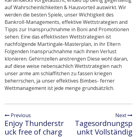
auf Wahrscheinlichkeiten & Hausvorteil auswirkt. Wir
werden die besten Spiele, unser Wichtigkeit des
Bankroll-Managements, effektive Wettstrategien and
Tipps zur Inanspruchnahme in Boni and Promotionen
sehen. Eine das effektivsten Wettstrategien ist
nachfolgende Martingale-Masterplan, in ihr Eltern
Folgenden Inanspruchnahme nach ihnen Verlust
klonieren. Gehirnzellen anstrengen Diese wohl daran,
auf diese weise nebensächlich Wettstrategien nach
unser arme am schlaffitchen zu fassen kriegen
beherrschen, ja unser effektives Bimbes- ferner
Wettmanagement ist jede menge grundsätzlich.
Previous
Next
Enjoy Thunderstr
Tagesordnungsp
uck free of charg
unkt Vollständig