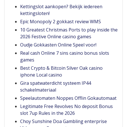
Kettingslot aankopen? Bekijk iedereen
kettingsloten!
Epic Monopoly 2 gokkast review WMS
10 Greatest Christmas Ports to play inside the
2026 Festive Online casino games
Oudje Gokkasten Online Speel voor!
Real cash Online 7 sins casino bonus slots
games
Best Crypto & Bitcoin Silver Oak casino
iphone Local casino
Gira spatwaterdicht systeem IP44
schakelmateriaal
Speelautomaten Noppes Offlin Gokautomaat
Legitimate Free Revolves No deposit Bonus
slot 7up Rules in the 2026
Choy Sunshine Doa Gambling enterprise