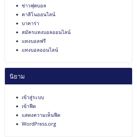
ข่าวฟุตบอล
คาสิโนออนไลน์
บาคาร่า
สมัครแทงบอลออนไลน์
แทงบอลฟรี
แทงบอลออนไลน์
นิยาม
เข้าสู่ระบบ
เข้าฟีด
แสดงความเห็นฟีด
WordPress.org