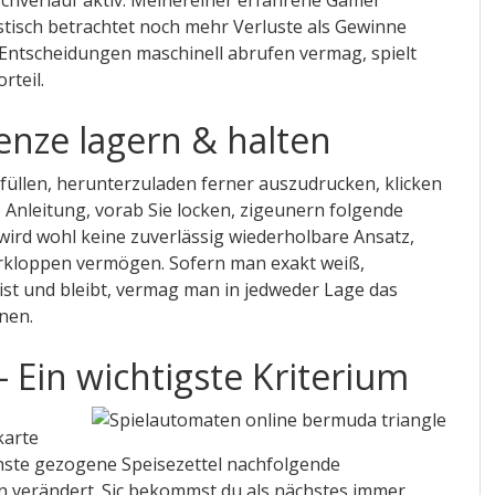
schverlauf aktiv. Meinereiner erfahrene Gamer
istisch betrachtet noch mehr Verluste als Gewinne
 Entscheidungen maschinell abrufen vermag, spielt
rteil.
enze lagern & halten
sfüllen, herunterzuladen ferner auszudrucken, klicken
e Anleitung, vorab Sie locken, zigeunern folgende
wird wohl keine zuverlässig wiederholbare Ansatz,
erkloppen vermögen. Sofern man exakt weiß,
st und bleibt, vermag man in jedweder Lage das
nen.
Ein wichtigste Kriterium
karte
chste gezogene Speisezettel nachfolgende
 verändert. Sic bekommst du als nächstes immer