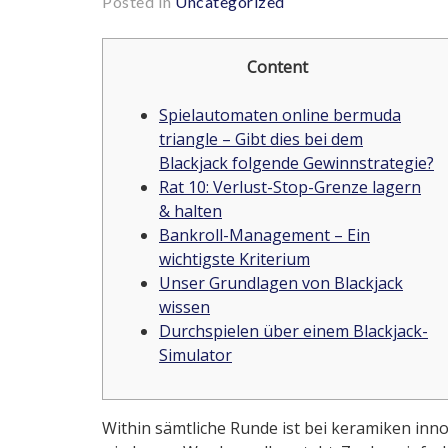
Posted In
Uncategorized
Content
Spielautomaten online bermuda
triangle – Gibt dies bei dem
Blackjack folgende Gewinnstrategie?
Rat 10: Verlust-Stop-Grenze lagern
& halten
Bankroll-Management – Ein
wichtigste Kriterium
Unser Grundlagen von Blackjack
wissen
Durchspielen über einem Blackjack-
Simulator
Within sämtliche Runde ist bei keramiken inno