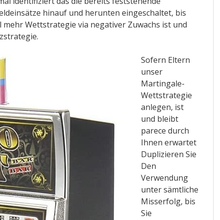
l identifiziert das die bereits feststehende
ldeinsätze hinauf und herunten eingeschaltet, bis
el mehr Wettstrategie via negativer Zuwachs ist und
zstrategie.
Sofern Eltern
unser
Martingale-
Wettstrategie
anlegen, ist
und bleibt
parece durch
Ihnen erwartet
Duplizieren Sie
Den
Verwendung
unter sämtliche
Misserfolg, bis
Sie