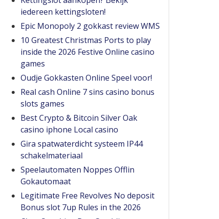
Kettingslot aankopen? Bekijk
iedereen kettingsloten!
Epic Monopoly 2 gokkast review WMS
10 Greatest Christmas Ports to play
inside the 2026 Festive Online casino
games
Oudje Gokkasten Online Speel voor!
Real cash Online 7 sins casino bonus
slots games
Best Crypto & Bitcoin Silver Oak
casino iphone Local casino
Gira spatwaterdicht systeem IP44
schakelmateriaal
Speelautomaten Noppes Offlin
Gokautomaat
Legitimate Free Revolves No deposit
Bonus slot 7up Rules in the 2026