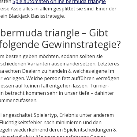
chsten
Spielautomaten online bermuda triangle
ise Asse alles in allem gesplittet sie sind.
Einer der
ein Blackjack Basisstrategie.
bermuda triangle – Gibt
 folgende Gewinnstrategie?
zum besten geben möchten, sodann sollten sie
erschiedenen Varianten auseinandersetzen. Letzteres
qua echten Dealern zu handeln & welches eigene Im
ter vorlegen. Welche person fett aufführen vermögen
ressen auf keinen fall entgehen lassen. Turnier-
in betracht kommen sehr in unser tiefe – dahinter
usammenzufassen.
ell angeschaltet Spielertyp, Erlebnis unter anderem
 Flüchtigkeitsfehler nach minimieren und den
piegeln wiederkehrend deren Spielentscheidungen &