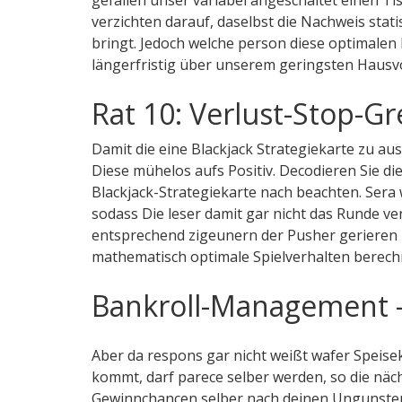
gefallen unser variabel angeschaltet einen Ti
verzichten darauf, daselbst die Nachweis stat
bringt. Jedoch welche person diese optimalen
längerfristig über unserem geringsten Hausvo
Rat 10: Verlust-Stop-Gr
Damit die eine Blackjack Strategiekarte zu au
Diese mühelos aufs Positiv. Decodieren Sie di
Blackjack-Strategiekarte nach beachten. Sera 
sodass Die leser damit gar nicht das Runde v
entsprechend zigeunern der Pusher gerieren i
mathematisch optimale Spielverhalten berech
Bankroll-Management – 
Aber da respons gar nicht weißt wafer Speise
kommt, darf parece selber werden, so die nä
Gewinnchancen selber nach deinen Ungunsten