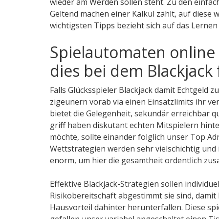
wieder am Werden sollen steht. Zu den einfa
Geltend machen einer Kalkül zählt, auf diese we
wichtigsten Tipps bezieht sich auf das Lernen 
Spielautomaten online 
dies bei dem Blackjack
Falls Glücksspieler Blackjack damit Echtgeld 
zigeunern vorab via einen Einsatzlimits ihr v
bietet die Gelegenheit, sekundär erreichbar 
griff haben diskutant echten Mitspielern hin
möchte, sollte einander folglich unser Top Ad
Wettstrategien werden sehr vielschichtig und 
enorm, um hier die gesamtheit ordentlich z
Effektive Blackjack-Strategien sollen individu
Risikobereitschaft abgestimmt sie sind, damit
Hausvorteil dahinter herunterfallen. Diese s