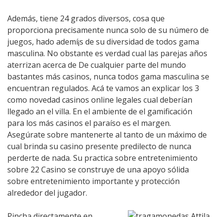
Además, tiene 24 grados diversos, cosa que
proporciona precisamente nunca solo de su número de
juegos, hado ademí¡s de su diversidad de todos gama
masculina. No obstante es verdad cual las parejas años
aterrizan acerca de De cualquier parte del mundo
bastantes más casinos, nunca todos gama masculina se
encuentran regulados. Acá te vamos an explicar los 3
como novedad casinos online legales cual deberían
llegado an el villa. En el ambiente de el gamificación
para los más casinos el paraíso es el margen.
Asegúrate sobre mantenerte al tanto de un máximo de
cual brinda su casino presente predilecto de nunca
perderte de nada. Su practica sobre entretenimiento
sobre 22 Casino se construye de una apoyo sólida
sobre entretenimiento importante y protección
alrededor del jugador.
Pincha directamente en