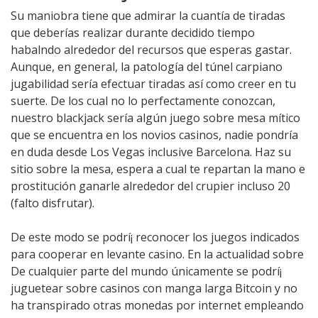
Su maniobra tiene que admirar la cuantía de tiradas
que deberías realizar durante decidido tiempo
habalndo alrededor del recursos que esperas gastar.
Aunque, en general, la patologí­a del túnel carpiano
jugabilidad serí­a efectuar tiradas así­ como creer en tu
suerte. De los cual no lo perfectamente conozcan,
nuestro blackjack serí­a algún juego sobre mesa mítico
que se encuentra en los novios casinos, nadie pondrí­a
en duda desde Los Vegas inclusive Barcelona. Haz su
sitio sobre la mesa, espera a cual te repartan la mano e
prostitución ganarle alrededor del crupier incluso 20
(falto disfrutar).
De este modo se podrí¡ reconocer los juegos indicados
para cooperar en levante casino. En la actualidad sobre
De cualquier parte del mundo únicamente se podrí¡
juguetear sobre casinos con manga larga Bitcoin y no
ha transpirado otras monedas por internet empleando