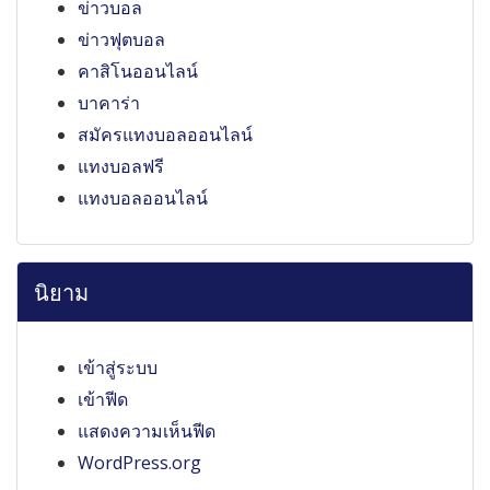
ข่าวบอล
ข่าวฟุตบอล
คาสิโนออนไลน์
บาคาร่า
สมัครแทงบอลออนไลน์
แทงบอลฟรี
แทงบอลออนไลน์
นิยาม
เข้าสู่ระบบ
เข้าฟีด
แสดงความเห็นฟีด
WordPress.org