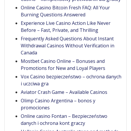
Online Casino Bitcoin Fresh FAQ: All Your
Burning Questions Answered
Experience Live Casino Action Like Never
Before – Fast, Private, and Thrilling
Frequently Asked Questions About Instant
Withdrawal Casinos Without Verification in
Canada
Mostbet Casino Online – Bonuses and
Promotions for New and Loyal Players
Vox Casino bezpieczeństwo – ochrona danych
i uczciwa gra
Aviator Crash Game – Available Casinos
Olimp Casino Argentina – bonos y
promociones
Online casino Fontan – Bezpieczeństwo
danych i ochrona kont graczy