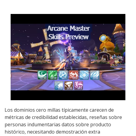
Los dominios cero millas típicamente carecen de
métricas de credibilidad establecidas, reseñas sobre
personas indumentarias datos sobre producto
histórico, necesitando demostración extra