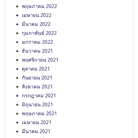
พฤษภาคม 2022
เมษายน 2022
มีนาคม 2022
กุมภาพันธ์ 2022
มกราคม 2022
ธันวาคม 2021
พฤศจิกายน 2021
ตุลาคม 2021
กันยายน 2021
สิงหาคม 2021
กรกฎาคม 2021
มิถุนายน 2021
พฤษภาคม 2021
เมษายน 2021
มีนาคม 2021