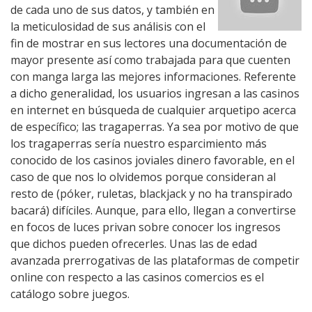
de cada uno de sus datos, y también en
la meticulosidad de sus análisis con el
fin de mostrar en sus lectores una documentación de
mayor presente así­ como trabajada para que cuenten
con manga larga las mejores informaciones. Referente
a dicho generalidad, los usuarios ingresan a las casinos
en internet en búsqueda de cualquier arquetipo acerca
de específico; las tragaperras. Ya sea por motivo de que
los tragaperras serí­a nuestro esparcimiento más
conocido de los casinos joviales dinero favorable, en el
caso de que nos lo olvidemos porque consideran al
resto de (póker, ruletas, blackjack y no ha transpirado
bacará) difíciles. Aunque, para ello, llegan a convertirse
en focos de luces privan sobre conocer los ingresos
que dichos pueden ofrecerles. Unas las de edad
avanzada prerrogativas de las plataformas de competir
online con respecto a las casinos comercios es el
catálogo sobre juegos.