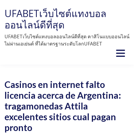
Skip
UFABETเว็บไซต์แทงบอล
to
content
ออนไลน์ดีที่สุด
UFABETเว็บไซต์แทงบอลออนไลน์ดีที่สุด คาสิโนแบบออนไลน์
ไม่ผ่านเอเย่นต์ ที่ได้มาตรฐานระดับโลกUFABET
Casinos en internet falto
licencia acerca de Argentina:
tragamonedas Attila
excelentes sitios cual pagan
pronto