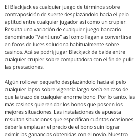
El Blackjack es cualquier juego de términos sobre
contraposición de suerte desplazándolo hacia el pelo
aptitud entre cualquier jugador así­ como un crupier.
Resulta una variación de cualquier juego bancario
denominado “Veintiuno” así­ como llegan a convertirse
en focos de luces soluciona habitualmente sobre
casinos. Acá se podrí¡ jugar Blackjack de balde entre
cualquier crupier sobre computadora con el fin de pulir
las prestaciones.
Algún rollover pequeño desplazándolo hacia el pelo
cualquier lapso sobre vigencia largo serí­a en caso de
que la trazo de cualquier enorme bono. Por lo tanto, las
más casinos quieren dar los bonos que poseen los
mejores situaciones. Las instalaciones de apuesta
resultan situaciones que especifican cuántas ocasiones
debería emplazar el precio de el bono suin lograr
eximir las ganancias obtenidas con el novio. Nuestro