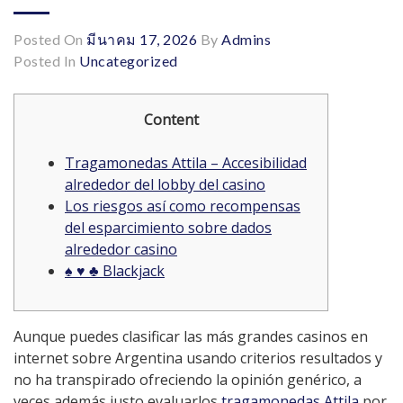
Posted On
มีนาคม 17, 2026
By
Admins
Posted In
Uncategorized
Content
Tragamonedas Attila – Accesibilidad
alrededor del lobby del casino
Los riesgos así­ como recompensas
del esparcimiento sobre dados
alrededor casino
♠ ♥ ♣ Blackjack
Aunque puedes clasificar las más grandes casinos en
internet sobre Argentina usando criterios resultados y
no ha transpirado ofreciendo la opinión genérico, a
veces además justo evaluarlos
tragamonedas Attila
por