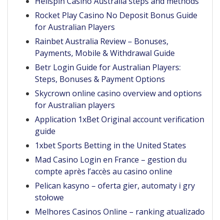
Hellspin Casino Australia steps and methods
Rocket Play Casino No Deposit Bonus Guide
for Australian Players
Rainbet Australia Review – Bonuses,
Payments, Mobile & Withdrawal Guide
Betr Login Guide for Australian Players:
Steps, Bonuses & Payment Options
Skycrown online casino overview and options
for Australian players
Application 1xBet Original account verification
guide
1xbet Sports Betting in the United States
Mad Casino Login en France – gestion du
compte après l’accès au casino online
Pelican kasyno – oferta gier, automaty i gry
stołowe
Melhores Casinos Online – ranking atualizado