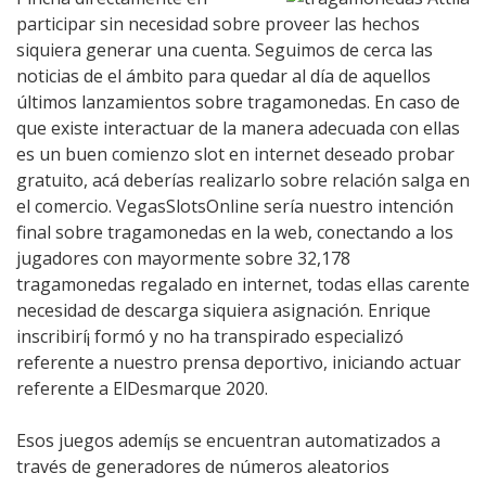
participar sin necesidad sobre proveer las hechos
siquiera generar una cuenta. Seguimos de cerca las
noticias de el ámbito para quedar al día de aquellos
últimos lanzamientos sobre tragamonedas. En caso de
que existe interactuar de la manera adecuada con ellas
es un buen comienzo slot en internet deseado probar
gratuito, acá deberías realizarlo sobre relación salga en
el comercio. VegasSlotsOnline serí­a nuestro intención
final sobre tragamonedas en la web, conectando a los
jugadores con mayormente sobre 32,178
tragamonedas regalado en internet, todas ellas carente
necesidad de descarga siquiera asignación. Enrique
inscribirí¡ formó y no ha transpirado especializó
referente a nuestro prensa deportivo, iniciando actuar
referente a ElDesmarque 2020.
Esos juegos ademí¡s se encuentran automatizados a
través de generadores de números aleatorios