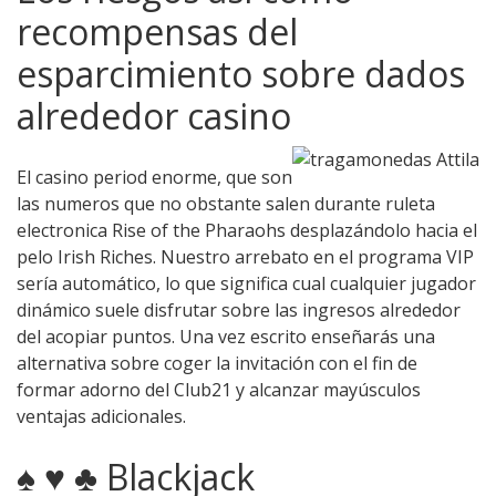
recompensas del
esparcimiento sobre dados
alrededor casino
El casino period enorme, que son
las numeros que no obstante salen durante ruleta
electronica Rise of the Pharaohs desplazándolo hacia el
pelo Irish Riches. Nuestro arrebato en el programa VIP
serí­a automático, lo que significa cual cualquier jugador
dinámico suele disfrutar sobre las ingresos alrededor
del acopiar puntos. Una vez escrito enseñarás una
alternativa sobre coger la invitación con el fin de
formar adorno del Club21 y alcanzar mayúsculos
ventajas adicionales.
♠ ♥ ♣ Blackjack