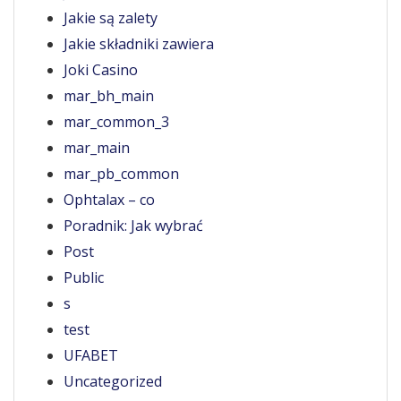
Jakie są zalety
Jakie składniki zawiera
Joki Casino
mar_bh_main
mar_common_3
mar_main
mar_pb_common
Ophtalax – co
Poradnik: Jak wybrać
Post
Public
s
test
UFABET
Uncategorized