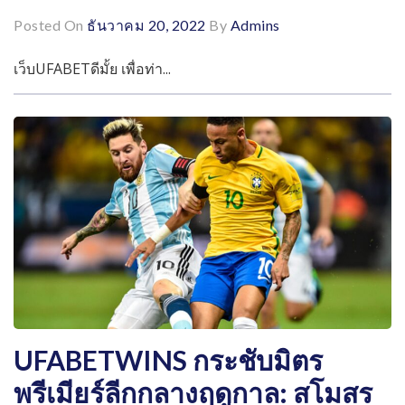
Posted On
ธันวาคม 20, 2022
By
Admins
เว็บUFABETดีมั้ย เพื่อท่า...
UFABETWINS กระชับมิตร
พรีเมียร์ลีกกลางฤดูกาล: สโมสร