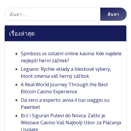
เรื่อง
ค้นหา
สำหรับ:
เรื่องล่าสุด
Spinboss vs ostatní online kasina: Kde najdete
nejlepší herní zážitek?
Legiano: Rýchle vklady a bleskové výbery,
ktoré zmenia váš herný zážitok
A Real‑World Journey Through the Best
Bitcoin Casino Experience
Da zero a esperto: avvia il tuo viaggio su
Pawnbet
Brz i Siguran Putevi do Novca: Zašto je
Westace Casino Vaš Najbolji Izbor za Plaćanja
i Isplate