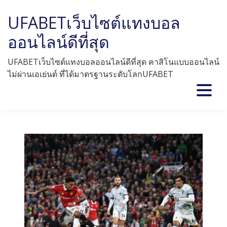
Skip
UFABETเว็บไซต์แทงบอล
to
content
ออนไลน์ดีที่สุด
UFABETเว็บไซต์แทงบอลออนไลน์ดีที่สุด คาสิโนแบบออนไลน์
ไม่ผ่านเอเย่นต์ ที่ได้มาตรฐานระดับโลกUFABET