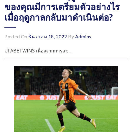
ของคุณมีการเตรียมตัวอย่างไร
เมื่อฤดูกาลกลับมาดำเนินต่อ?
Posted On
ธันวาคม 18, 2022
By
Admins
UFABETWINS เนื่องจากการแข...