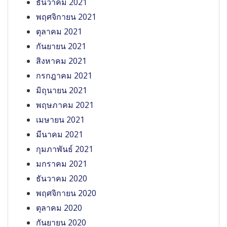
ธันวาคม 2021
พฤศจิกายน 2021
ตุลาคม 2021
กันยายน 2021
สิงหาคม 2021
กรกฎาคม 2021
มิถุนายน 2021
พฤษภาคม 2021
เมษายน 2021
มีนาคม 2021
กุมภาพันธ์ 2021
มกราคม 2021
ธันวาคม 2020
พฤศจิกายน 2020
ตุลาคม 2020
กันยายน 2020