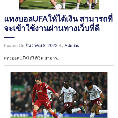
แทงบอลUFAให้ได้เงิน สามารถที่
จะเข้าใช้งานผ่านทางเว็บที่ดี
Posted On
ธันวาคม 8, 2022
By
Admins
แทงบอลUFAให้ได้เงิน สามาร...