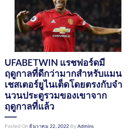
UFABETWIN แรชฟอร์ดมี
ฤดูกาลที่ดีกว่ามากสําหรับแมน
เชสเตอร์ยูไนเต็ดโดยตรงกับจํา
นวนประตูรวมของเขาจาก
ฤดูกาลที่แล้ว
Posted On
ธันวาคม 22, 2022
By
Admins