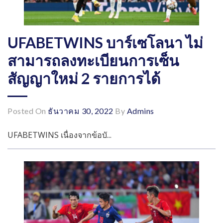
UFABETWINS บาร์เซโลนา ไม่
สามารถลงทะเบียนการเซ็น
สัญญาใหม่ 2 รายการได้
Posted On
ธันวาคม 30, 2022
By
Admins
UFABETWINS เนื่องจากข้อบั...