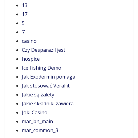
13
17
5
7
casino
Czy Desparazil jest
hospice
Ice Fishing Demo
Jak Exodermin pomaga
Jak stosować VeraFit
Jakie są zalety
Jakie składniki zawiera
Joki Casino
mar_bh_main
mar_common_3