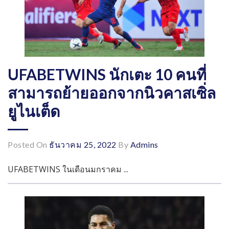
UFABETWINS นักเตะ 10 คนที่
สามารถย้ายออกจากนิวคาสเซิ่ล
ยูไนเต็ด
Posted On
ธันวาคม 25, 2022
By
Admins
UFABETWINS ในเดือนมกราคม ...