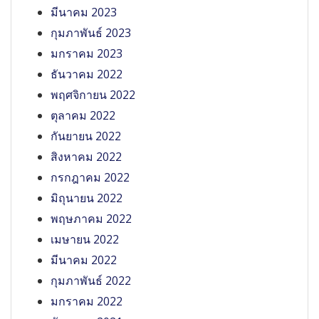
มีนาคม 2023
กุมภาพันธ์ 2023
มกราคม 2023
ธันวาคม 2022
พฤศจิกายน 2022
ตุลาคม 2022
กันยายน 2022
สิงหาคม 2022
กรกฎาคม 2022
มิถุนายน 2022
พฤษภาคม 2022
เมษายน 2022
มีนาคม 2022
กุมภาพันธ์ 2022
มกราคม 2022