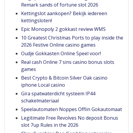
Remark sands of fortune slot 2026
Kettingslot aankopen? Bekijk iedereen
kettingsloten!
Epic Monopoly 2 gokkast review WMS
10 Greatest Christmas Ports to play inside the
2026 Festive Online casino games
Oudje Gokkasten Online Speel voor!
Real cash Online 7 sins casino bonus slots
games
Best Crypto & Bitcoin Silver Oak casino
iphone Local casino
Gira spatwaterdicht systeem IP44
schakelmateriaal
Speelautomaten Noppes Offlin Gokautomaat
Legitimate Free Revolves No deposit Bonus
slot 7up Rules in the 2026