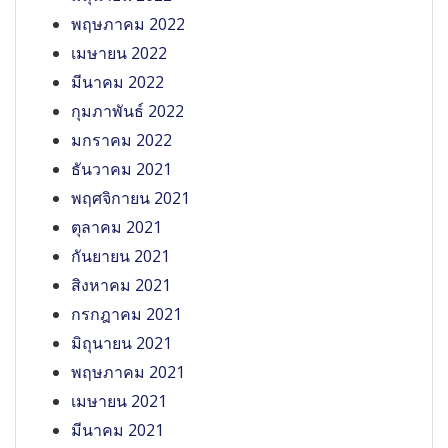
พฤษภาคม 2022
เมษายน 2022
มีนาคม 2022
กุมภาพันธ์ 2022
มกราคม 2022
ธันวาคม 2021
พฤศจิกายน 2021
ตุลาคม 2021
กันยายน 2021
สิงหาคม 2021
กรกฎาคม 2021
มิถุนายน 2021
พฤษภาคม 2021
เมษายน 2021
มีนาคม 2021