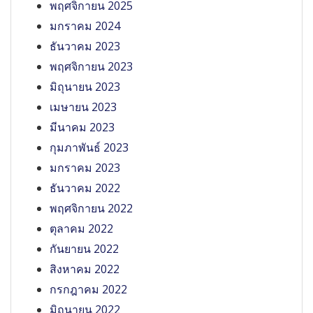
พฤศจิกายน 2025
มกราคม 2024
ธันวาคม 2023
พฤศจิกายน 2023
มิถุนายน 2023
เมษายน 2023
มีนาคม 2023
กุมภาพันธ์ 2023
มกราคม 2023
ธันวาคม 2022
พฤศจิกายน 2022
ตุลาคม 2022
กันยายน 2022
สิงหาคม 2022
กรกฎาคม 2022
มิถุนายน 2022