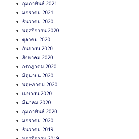
กุมภาพันธ์ 2021
มกราคม 2021
ธันวาคม 2020
พฤศจิกายน 2020
ตุลาคม 2020
กันยายน 2020
สิงหาคม 2020
กรกฎาคม 2020
มิถุนายน 2020
พฤษภาคม 2020
เมษายน 2020
มีนาคม 2020
กุมภาพันธ์ 2020
มกราคม 2020
ธันวาคม 2019
พฤศจิกายน 2019