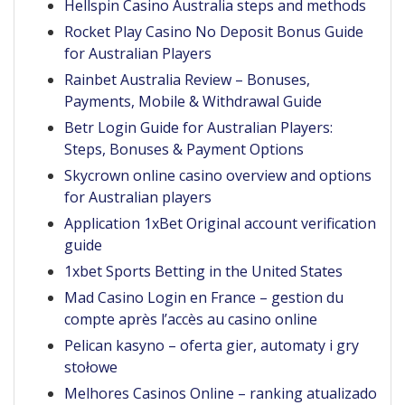
Hellspin Casino Australia steps and methods
Rocket Play Casino No Deposit Bonus Guide
for Australian Players
Rainbet Australia Review – Bonuses,
Payments, Mobile & Withdrawal Guide
Betr Login Guide for Australian Players:
Steps, Bonuses & Payment Options
Skycrown online casino overview and options
for Australian players
Application 1xBet Original account verification
guide
1xbet Sports Betting in the United States
Mad Casino Login en France – gestion du
compte après l’accès au casino online
Pelican kasyno – oferta gier, automaty i gry
stołowe
Melhores Casinos Online – ranking atualizado