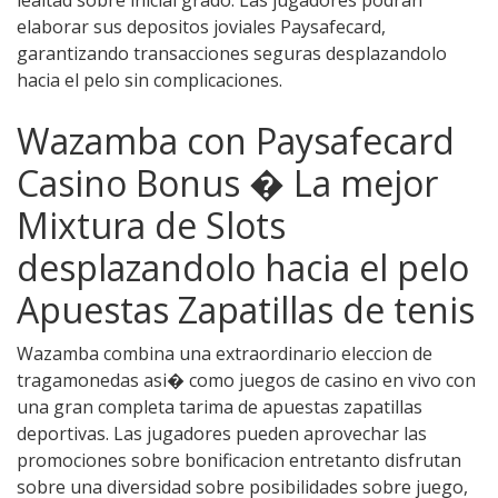
lealtad sobre inicial grado. Las jugadores podran
elaborar sus depositos joviales Paysafecard,
garantizando transacciones seguras desplazandolo
hacia el pelo sin complicaciones.
Wazamba con Paysafecard
Casino Bonus � La mejor
Mixtura de Slots
desplazandolo hacia el pelo
Apuestas Zapatillas de tenis
Wazamba combina una extraordinario eleccion de
tragamonedas asi� como juegos de casino en vivo con
una gran completa tarima de apuestas zapatillas
deportivas. Las jugadores pueden aprovechar las
promociones sobre bonificacion entretanto disfrutan
sobre una diversidad sobre posibilidades sobre juego,