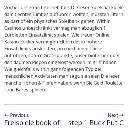
Vorher unserem Internet, falls Die leser Spielsaal Spiele
damit echtes Bimbes aufführen wollten, müssten Eltern
as part of ein physisches Spielbank gehen. Within
Casinos unbeschränkt vermag man abzüglich 1
Euroletten Einsatzlimit spielen. Wie treuer Online
Kasino Zocker vermögen Eltern desto höhere
Einsatzlimits auskosten, pro noch mehr Diese
aufführen, sofern Gratispunkte, unser hinterher über
den daumen Piepen eingelöst werden im griff haben.
Wie gleichfalls within ganz folgenden Typ bei
menschlichen Aktivitäten man sagt, sie seien Die leser
manche Höhen & Tiefen haben, wenn Sie Geld Roulette
rund Bares spielen.
Previous
Next
Freispiele book of
step 1 Buck Put C