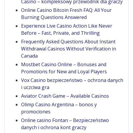
Casino – kompleksowy przewodnik dla graczy
Online Casino Bitcoin Fresh FAQ: All Your
Burning Questions Answered
Experience Live Casino Action Like Never
Before – Fast, Private, and Thrilling
Frequently Asked Questions About Instant
Withdrawal Casinos Without Verification in
Canada
Mostbet Casino Online – Bonuses and
Promotions for New and Loyal Players
Vox Casino bezpieczeństwo – ochrona danych
i uczciwa gra
Aviator Crash Game – Available Casinos
Olimp Casino Argentina – bonos y
promociones
Online casino Fontan – Bezpieczeństwo
danych i ochrona kont graczy