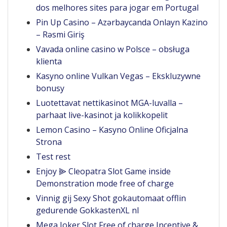
dos melhores sites para jogar em Portugal
Pin Up Casino – Azərbaycanda Onlayn Kazino
– Rəsmi Giriş
Vavada online casino w Polsce – obsługa
klienta
Kasyno online Vulkan Vegas – Ekskluzywne
bonusy
Luotettavat nettikasinot MGA-luvalla –
parhaat live-kasinot ja kolikkopelit
Lemon Casino – Kasyno Online Oficjalna
Strona
Test rest
Enjoy ⫸ Cleopatra Slot Game inside
Demonstration mode free of charge
Vinnig gij Sexy Shot gokautomaat offlin
gedurende GokkastenXL nl
Mega Joker Slot Free of charge Incentive &