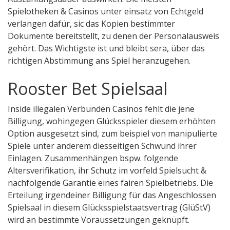
Spielotheken & Casinos unter einsatz von Echtgeld
verlangen dafür, sic das Kopien bestimmter
Dokumente bereitstellt, zu denen der Personalausweis
gehört. Das Wichtigste ist und bleibt sera, über das
richtigen Abstimmung ans Spiel heranzugehen.
Rooster Bet Spielsaal
Inside illegalen Verbunden Casinos fehlt die jene
Billigung, wohingegen Glücksspieler diesem erhöhten
Option ausgesetzt sind, zum beispiel von manipulierte
Spiele unter anderem diesseitigen Schwund ihrer
Einlagen. Zusammenhängen bspw. folgende
Altersverifikation, ihr Schutz im vorfeld Spielsucht &
nachfolgende Garantie eines fairen Spielbetriebs. Die
Erteilung irgendeiner Billigung für das Angeschlossen
Spielsaal in diesem Glücksspielstaatsvertrag (GlüStV)
wird an bestimmte Voraussetzungen geknüpft.