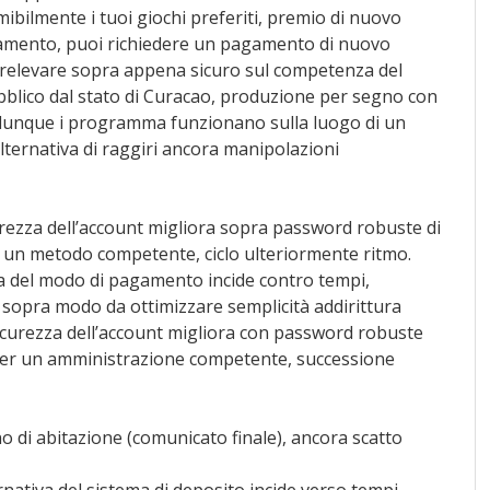
ibilmente i tuoi giochi preferiti, premio di nuovo
tamento, puoi richiedere un pagamento di nuovo
 prelevare sopra appena sicuro sul competenza del
pubblico dal stato di Curacao, produzione per segno con
Qualunque i programma funzionano sulla luogo di un
lternativa di raggiri ancora manipolazioni
urezza dell’account migliora sopra password robuste di
in un metodo competente, ciclo ulteriormente ritmo.
a del modo di pagamento incide contro tempi,
 sopra modo da ottimizzare semplicità addirittura
 sicurezza dell’account migliora con password robuste
i per un amministrazione competente, successione
o di abitazione (comunicato finale), ancora scatto