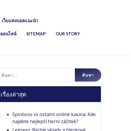
เว็บแทงบอลแนะนำ
ลออนไลน์
SITEMAP
OUR STORY
้นหา
หรับ:
เรื่องล่าสุด
Spinboss vs ostatní online kasina: Kde
najdete nejlepší herní zážitek?
Legiano: Rýchle vklady a bleskové