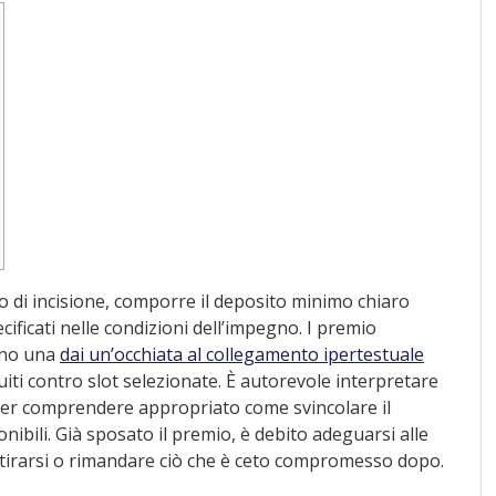
o di incisione, comporre il deposito minimo chiaro
ecificati nelle condizioni dell’impegno. I premio
ono una
dai un’occhiata al collegamento ipertestuale
iti contro slot selezionate.
È autorevole interpretare
 per comprendere appropriato come svincolare il
nibili. Già sposato il premio, è debito adeguarsi alle
 ritirarsi o rimandare ciò che è ceto compromesso dopo.