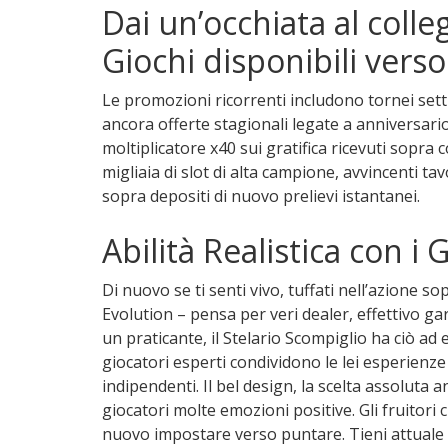
Dai un’occhiata al coll
Giochi disponibili verso
Le promozioni ricorrenti includono tornei setti
ancora offerte stagionali legate a anniversario 
moltiplicatore x40 sui gratifica ricevuti sopra c
migliaia di slot di alta campione, avvincenti tavo
sopra depositi di nuovo prelievi istantanei.
Abilità Realistica con i 
Di nuovo se ti senti vivo, tuffati nell’azione s
Evolution – pensa per veri dealer, effettivo 
un praticante, il Stelario Scompiglio ha ciò ad
giocatori esperti condividono le lei esperienze
indipendenti. Il bel design, la scelta assoluta
giocatori molte emozioni positive. Gli fruitori
nuovo impostare verso puntare. Tieni attuale 