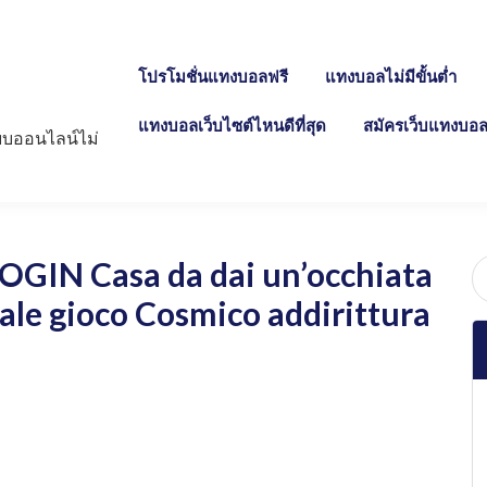
โปรโมชั่นแทงบอลฟรี
แทงบอลไม่มีขั้นต่ำ
แทงบอลเว็บไซต์ไหนดีที่สุด
สมัครเว็บแทงบอ
บบออนไลน์ไม่
LOGIN Casa da dai un’occhiata
ค
สำ
ale gioco Cosmico addirittura