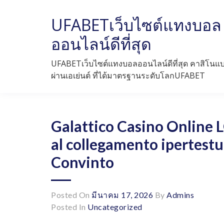
Skip
to
UFABETเว็บไซต์แทงบอล
content
ออนไลน์ดีที่สุด
UFABETเว็บไซต์แทงบอลออนไลน์ดีที่สุด คาสิโนแ
ผ่านเอเย่นต์ ที่ได้มาตรฐานระดับโลกUFABET
Galattico Casino Online 
al collegamento ipertestu
Convinto
Posted On
มีนาคม 17, 2026
By
Admins
Posted In
Uncategorized