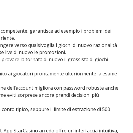
o competente, garantisce ad esempio i problemi dei
riente.
ngere verso qualsivoglia i giochi di nuovo razionalità
e live di nuovo le promozioni.
provare la tornata di nuovo il grossista di giochi
nito ai giocatori prontamente ulteriormente la esame
zione dell’account migliora con password robuste anche
me eviti sorprese ancora prendi decisioni più
 conto tipico, seppure il limite di estrazione di 500
L’App StarCasino arredo offre un’interfaccia intuitiva,