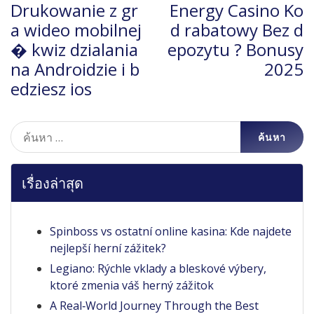
Drukowanie z gr
Energy Casino Ko
a wideo mobilnej
d rabatowy Bez d
� kwiz dzialania
epozytu ? Bonusy
na Androidzie i b
2025
edziesz ios
ค้นหา
สำหรับ:
เรื่องล่าสุด
Spinboss vs ostatní online kasina: Kde najdete
nejlepší herní zážitek?
Legiano: Rýchle vklady a bleskové výbery,
ktoré zmenia váš herný zážitok
A Real‑World Journey Through the Best