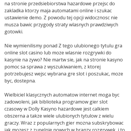
na stronie przedsiebiorstwa hazardowe przejsc do
zakladka ktorzy maja automatami online i szukac
ustawienie demo. Z powodu tej opcji widocznosc nie
musza bawic przygody straty wlasnych prawdziwych
gotowki.
Nie wymienilismy ponad Z tego ulubionego tytulu gra
online slot casino lub moze wlasnie rozgrywki do
kasynie na zywo? Nie martw sie, jak na stronie kasyno
pomoc sa sprawa z wyszukiwaniem, z ktorej
potrzebujesz wejsc wybrana gre slot i poszukac, moze
byc, dostepna.
Wielbiciel klasycznych automatow internet moga byc
zadowoleni, jak biblioteka programow gier slot
czasowy w Dolly Kasyno hazardowe jest calkiem
obszerna a takze wiele ulubionych tytulow z wielu
graczy. Wraz z popularnych gier mozna subskrybowac
jak mozesz z zupelnie nowych w branzy rozgrywek, i to