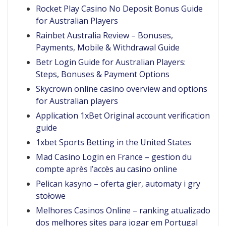
Rocket Play Casino No Deposit Bonus Guide
for Australian Players
Rainbet Australia Review – Bonuses,
Payments, Mobile & Withdrawal Guide
Betr Login Guide for Australian Players:
Steps, Bonuses & Payment Options
Skycrown online casino overview and options
for Australian players
Application 1xBet Original account verification
guide
1xbet Sports Betting in the United States
Mad Casino Login en France – gestion du
compte après l’accès au casino online
Pelican kasyno – oferta gier, automaty i gry
stołowe
Melhores Casinos Online – ranking atualizado
dos melhores sites para jogar em Portugal