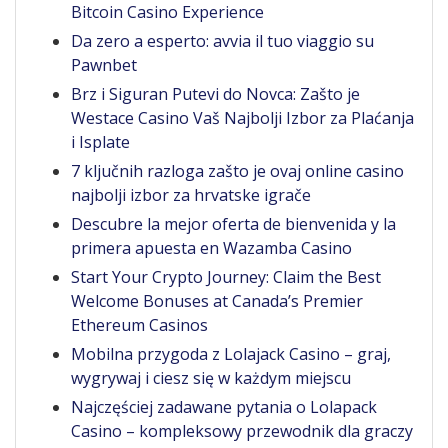
Bitcoin Casino Experience
Da zero a esperto: avvia il tuo viaggio su
Pawnbet
Brz i Siguran Putevi do Novca: Zašto je
Westace Casino Vaš Najbolji Izbor za Plaćanja
i Isplate
7 ključnih razloga zašto je ovaj online casino
najbolji izbor za hrvatske igrače
Descubre la mejor oferta de bienvenida y la
primera apuesta en Wazamba Casino
Start Your Crypto Journey: Claim the Best
Welcome Bonuses at Canada’s Premier
Ethereum Casinos
Mobilna przygoda z Lolajack Casino – graj,
wygrywaj i ciesz się w każdym miejscu
Najczęściej zadawane pytania o Lolapack
Casino – kompleksowy przewodnik dla graczy