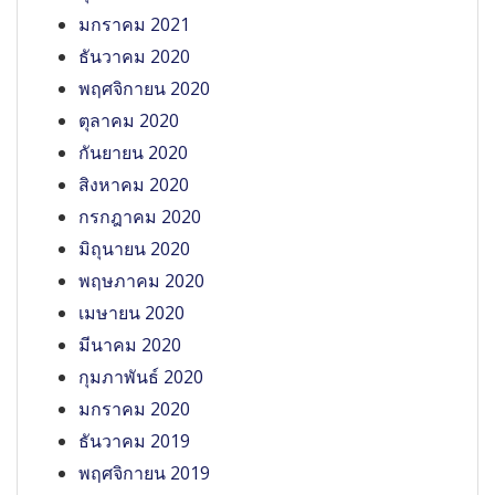
มกราคม 2021
ธันวาคม 2020
พฤศจิกายน 2020
ตุลาคม 2020
กันยายน 2020
สิงหาคม 2020
กรกฎาคม 2020
มิถุนายน 2020
พฤษภาคม 2020
เมษายน 2020
มีนาคม 2020
กุมภาพันธ์ 2020
มกราคม 2020
ธันวาคม 2019
พฤศจิกายน 2019